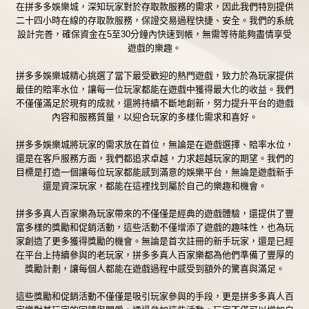
在拼多多娛樂城，深知玩家對於存取款服務的需求，因此我們特別提供
二十四小時在線的存取款服務，保證交易過程快捷、安全。我們的系統
設計完善，確保資金在5至30分鐘內快速到帳，無需等待能夠盡情享受
遊戲的樂趣。
拼多多娛樂城精心挑選了當下最受歡迎的熱門遊戲，致力於為玩家提供
最佳的賠率水位，讓每一位玩家都能在遊戲中獲得最大化的收益。我們
不僅僅滿足於現有的成就，還將持續不斷地創新，努力提升平台的遊戲
內容和服務質量，以迎合玩家的多樣化需求和喜好。
拼多多娛樂城將玩家的需求放在首位，無論是在遊戲選擇、賠率水位，
還是在客戶服務方面，我們都追求卓越，力求超越玩家的期望。我們的
目標是打造一個讓每位玩家都能感到滿意的娛樂平台，無論是遊戲新手
還是資深玩家，都能在這裡找到屬於自己的樂趣和機會。
拼多多真人百家樂為玩家帶來的不僅僅是經典的遊戲體驗，還提供了豐
富多樣的獎勵和促銷活動，這些活動不僅增添了遊戲的趣味性，也為玩
家創造了更多獲得獎勵的機會。無論是首次註冊的新手玩家，還是已經
在平台上持續參與的老玩家，拼多多真人百家樂都為他們準備了豐厚的
獎勵計劃，讓每個人都能在遊戲過程中感受到額外的驚喜與滿足。
這些獎勵和促銷活動不僅僅是吸引玩家參與的手段，更是拼多多真人百