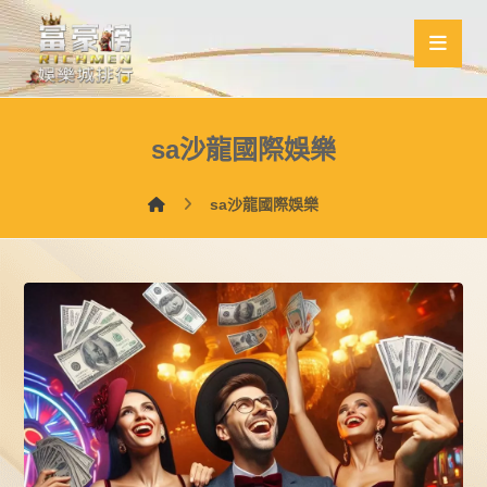
sa沙龍國際娛樂
sa沙龍國際娛樂