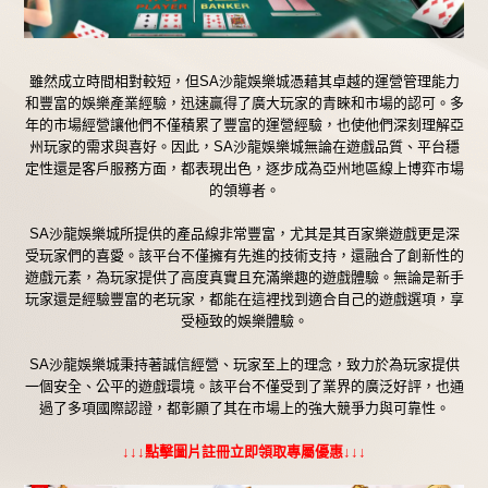
雖然成立時間相對較短，但SA沙龍娛樂城憑藉其卓越的運營管理能力
和豐富的娛樂產業經驗，迅速贏得了廣大玩家的青睞和市場的認可。多
年的市場經營讓他們不僅積累了豐富的運營經驗，也使他們深刻理解亞
州玩家的需求與喜好。因此，SA沙龍娛樂城無論在遊戲品質、平台穩
定性還是客戶服務方面，都表現出色，逐步成為亞州地區線上博弈市場
的領導者。
SA沙龍娛樂城所提供的產品線非常豐富，尤其是其百家樂遊戲更是深
受玩家們的喜愛。該平台不僅擁有先進的技術支持，還融合了創新性的
遊戲元素，為玩家提供了高度真實且充滿樂趣的遊戲體驗。無論是新手
玩家還是經驗豐富的老玩家，都能在這裡找到適合自己的遊戲選項，享
受極致的娛樂體驗。
SA沙龍娛樂城秉持著誠信經營、玩家至上的理念，致力於為玩家提供
一個安全、公平的遊戲環境。該平台不僅受到了業界的廣泛好評，也通
過了多項國際認證，都彰顯了其在市場上的強大競爭力與可靠性。
↓↓↓點擊圖片註冊立即領取專屬優惠↓↓↓