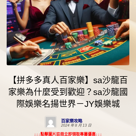
【拼多多真人百家樂】sa沙龍百
家樂為什麼受到歡迎？sa沙龍國
際娛樂名揚世界－JY娛樂城
百家樂攻略
2024 年 8 月 13 日
↓↓↓點擊圖片註冊立即領取專屬優惠↓↓↓