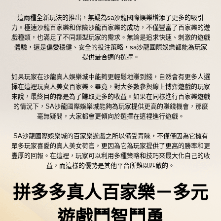
這兩種全新玩法的推出，無疑為sa沙龍國際娛樂增添了更多的吸引
力。極速沙龍百家樂和保險沙龍百家樂的成功，不僅豐富了百家樂的遊
戲種類，也滿足了不同類型玩家的需求。無論是追求快速、刺激的遊戲
體驗，還是偏愛穩健、安全的投注策略，sa沙龍國際娛樂都能為玩家
提供最合適的選擇。
如果玩家在沙龍真人娛樂城中能夠更輕鬆地賺到錢，自然會有更多人選
擇在這裡玩真人美女百家樂。畢竟，對大多數參與線上博弈遊戲的玩家
來說，最終目的都是為了賺取更多的收益。如果在同樣進行百家樂遊戲
的情況下，SA沙龍國際娛樂城能夠為玩家提供更高的賺錢機會，那麼
毫無疑問，大家都會更傾向於選擇在這裡進行遊戲。
SA沙龍國際娛樂城的百家樂遊戲之所以備受青睞，不僅僅因為它擁有
眾多玩家喜愛的真人美女荷官，更因為它為玩家提供了更高的勝率和更
豐厚的回報。在這裡，玩家可以利用多種策略和技巧來最大化自己的收
益，而這樣的優勢是其他平台所難以匹敵的。
拼多多真人百家樂－多元
遊戲鬥智鬥勇