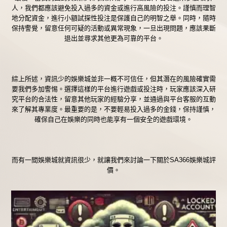
人，我們都應該避免投入過多的資金或進行高風險的投注。謹慎而理智
地分配資金，進行小額試探性投注是保護自己的明智之舉。同時，隨時
保持警覺，留意任何可疑的活動或異常現象，一旦出現問題，應該果斷
退出並尋求其他更為可靠的平台。
綜上所述，資訊少的娛樂城並非一概不可信任，但其潛在的風險確實需
要我們多加警惕。選擇這樣的平台進行遊戲或投注時，玩家應該深入研
究平台的合法性，留意其他玩家的經驗分享，並通過與平台客服的互動
來了解其專業度。最重要的是，不要輕易投入過多的金錢，保持謹慎，
確保自己在娛樂的同時也能享有一個安全的遊戲環境。
而有一間娛樂城就資訊很少，就讓我們來討論一下關於
SA366娛樂城評
價
。