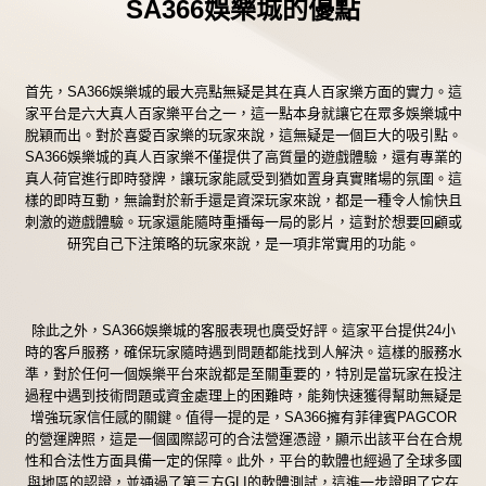
SA366娛樂城的優點
首先，SA366娛樂城的最大亮點無疑是其在真人百家樂方面的實力。這
家平台是六大真人百家樂平台之一，這一點本身就讓它在眾多娛樂城中
脫穎而出。對於喜愛百家樂的玩家來說，這無疑是一個巨大的吸引點。
SA366娛樂城的真人百家樂不僅提供了高質量的遊戲體驗，還有專業的
真人荷官進行即時發牌，讓玩家能感受到猶如置身真實賭場的氛圍。這
樣的即時互動，無論對於新手還是資深玩家來說，都是一種令人愉快且
刺激的遊戲體驗。玩家還能隨時重播每一局的影片，這對於想要回顧或
研究自己下注策略的玩家來說，是一項非常實用的功能。
除此之外，SA366娛樂城的客服表現也廣受好評。這家平台提供24小
時的客戶服務，確保玩家隨時遇到問題都能找到人解決。這樣的服務水
準，對於任何一個娛樂平台來說都是至關重要的，特別是當玩家在投注
過程中遇到技術問題或資金處理上的困難時，能夠快速獲得幫助無疑是
增強玩家信任感的關鍵。值得一提的是，SA366擁有菲律賓PAGCOR
的營運牌照，這是一個國際認可的合法營運憑證，顯示出該平台在合規
性和合法性方面具備一定的保障。此外，平台的軟體也經過了全球多國
與地區的認證，並通過了第三方GLI的軟體測試，這進一步證明了它在