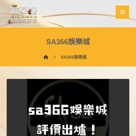
SA366娛樂城
SA366娛樂城