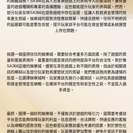
的關鍵指標。SA366在真人百家樂遊戲上的表現令人印象深刻，擁有豐
富的遊戲種類和專業的直播體驗，這些都能提升玩家的參與感。然而，
部分玩家反映SA366在提款過程中存在延遲，這讓人對其資金管理的效
率產生質疑。娛樂城的提款流程應該簡單、快速且透明，任何不明原因
的延遲都可能是警告信號，提示玩家該平台可能在資金管理或系統運營
上存在問題。
挑選一個值得信任的娛樂城，需要綜合考量多方面因素。除了遊戲的質
量和客服表現外，最重要的還是資訊的透明度與平台的合法性。對於像
SA366這樣的娛樂城，儘管在某些遊戲上有不錯的表現，但由於相關資
訊的稀缺以及部分玩家對其運營狀況的質疑，我們應該抱持更為謹慎的
態度。在選擇娛樂城時，玩家應該先進行小額測試，以評估其遊戲體驗
和資金管理是否順暢。在確保平台的穩定性和安全性之前，不宜投入過
多資金。
最終，選擇一個好的
娛樂城
，不僅取決於遊戲的吸引力，還需要考慮該
平台是否能夠保障玩家的利益。信息透明、合法牌照、快速反應的客服
以及順暢的提款流程，這些都是玩家應該優先考慮的因素。對於那些在
網絡上難以找到資料的娛樂城，玩家應該更加警惕，避免在資訊不對稱