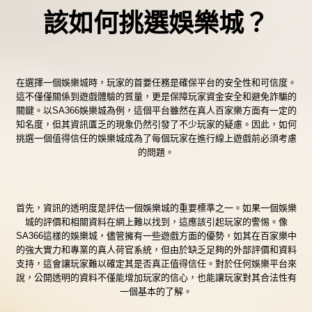
該如何挑選娛樂城？
在選擇一個娛樂城時，玩家的首要任務是確保平台的安全性和可信度。
這不僅僅關係到遊戲體驗的質量，更是保障玩家資金安全和避免詐騙的
關鍵。以SA366娛樂城為例，這個平台雖然在真人百家樂方面有一定的
知名度，但其資訊匱乏的現象仍然引發了不少玩家的疑慮。因此，如何
挑選一個值得信任的娛樂城成為了每個玩家在進行線上遊戲前必須考慮
的問題。
首先，資訊的透明度是評估一個娛樂城的重要標準之一。如果一個娛樂
城的評價和相關資料在網上難以找到，這應該引起玩家的警惕。像
SA366這樣的娛樂城，儘管擁有一些遊戲方面的優勢，如其在百家樂中
的強大實力和專業的真人荷官系統，但由於缺乏足夠的外部評價和資料
支持，這會讓玩家難以確定其是否真正值得信任。對於任何娛樂平台來
說，公開透明的資料不僅能增加玩家的信心，也能讓玩家對其合法性有
一個基本的了解。