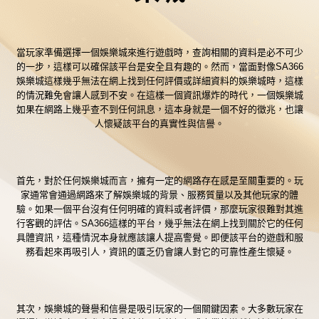
當玩家準備選擇一個娛樂城來進行遊戲時，查詢相關的資料是必不可少
的一步，這樣可以確保該平台是安全且有趣的。然而，當面對像
SA366
娛樂城
這樣幾乎無法在網上找到任何評價或詳細資料的娛樂城時，這樣
的情況難免會讓人感到不安。在這樣一個資訊爆炸的時代，一個娛樂城
如果在網路上幾乎查不到任何訊息，這本身就是一個不好的徵兆，也讓
人懷疑該平台的真實性與信譽。
首先，對於任何娛樂城而言，擁有一定的網路存在感是至關重要的。玩
家通常會通過網路來了解娛樂城的背景、服務質量以及其他玩家的體
驗。如果一個平台沒有任何明確的資料或者評價，那麼玩家很難對其進
行客觀的評估。SA366這樣的平台，幾乎無法在網上找到關於它的任何
具體資訊，這種情況本身就應該讓人提高警覺。即便該平台的遊戲和服
務看起來再吸引人，資訊的匱乏仍會讓人對它的可靠性產生懷疑。
其次，娛樂城的聲譽和信譽是吸引玩家的一個關鍵因素。大多數玩家在