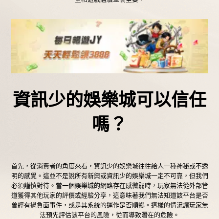
資訊少的娛樂城可以信任
嗎？
首先，從消費者的角度來看，資訊少的娛樂城往往給人一種神秘或不透
明的感覺。這並不是說所有新興或資訊少的娛樂城一定不可靠，但我們
必須謹慎對待。當一個娛樂城的網路存在感微弱時，玩家無法從外部管
道獲得其他玩家的評價或經驗分享，這意味著我們無法知道該平台是否
曾經有過負面事件，或是其系統的運作是否順暢。這樣的情況讓玩家無
法預先評估該平台的風險，從而導致潛在的危險。