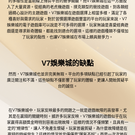
的多樣性是當前線上博弈平台的競爭關鍵，而V7娛樂城在這一方面投
入了大量資源。從經典的老虎機遊戲、撲克類型的競技遊戲，到各類經
過精心設計的主題遊戲，V7娛樂城在遊戲選擇上相當多樣，滿足了各
種喜好與需求的玩家。對於習慣選擇遊戲豐富的平台的玩家來說，V7
娛樂城的電子遊戲庫可以說是不可多得的選擇，玩家無論是喜愛經典遊
戲還是尋求新奇體驗，都能找到適合的選項。這樣的遊戲種類不僅增加
了玩家的黏性，也讓V7娛樂城在市場上頗具競爭力。
V7娛樂城的缺點
然而，V7娛樂城也並非完美無瑕。平台的多項缺點已經引起了玩家的
廣泛關注和不滿，這些缺點不僅影響了玩家的體驗，更讓人開始質疑平
台的誠信。
在V7娛樂城中，玩家反映最多的問題之一就是遊戲故障的高發率，尤
其是在贏錢的關鍵時刻。據許多玩家反映，V7娛樂城的遊戲似乎在玩
家贏得高額獎金時特別容易出現故障，這樣的情況不僅頻繁，且具有一
定的“規律性”，讓人不免產生懷疑。玩家普遍質疑，為什麼故障總是在
贏錢的時候發生？這樣的情況並非僅僅是“運氣不好”，而是一次次地在