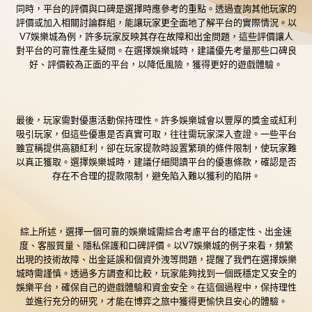
同時，平台的評價與口碑是選擇時應參考的重點。透過查詢其他玩家的
評價或加入相關討論群組，能讓玩家更全面地了解平台的實際情況。以
V7娛樂城為例，許多玩家反映其存在故障和出金問題，這些評價讓人
對平台的可靠性產生疑問。在選擇娛樂城時，建議優先考量那些口碑良
好、評價較為正面的平台，以降低風險，獲得更好的遊戲體驗。
最後，玩家需對優惠活動保持理性。許多娛樂城會以豐厚的獎金或紅利
吸引玩家，但這些優惠是否真實可取，往往需玩家深入查證。一些平台
雖宣稱提供高額紅利，卻在玩家提款時設置繁瑣的條件限制，使玩家難
以真正獲取。選擇娛樂城時，建議仔細閱讀平台的優惠條款，確認是否
存在不合理的提款限制，避免陷入難以獲利的陷阱。
綜上所述，選擇一個可靠的娛樂城需綜合考慮平台的穩定性、出金速
度、客服質量、隱私保護和口碑評價。以V7
娛樂城
的例子來看，頻繁
出現的技術故障、出金延誤和個資外洩等問題，提醒了我們在選擇娛樂
城時需謹慎。透過多方調查和比較，玩家能夠找到一個既穩定又安全的
娛樂平台，確保自己的遊戲體驗和資金安全。在這個過程中，保持理性
並進行充分的研究，才能在博弈之旅中獲得更愉快且安心的體驗。