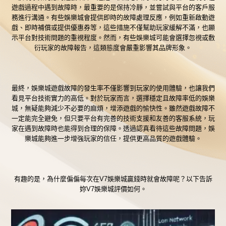
遊戲過程中遇到故障時，最重要的是保持冷靜，並嘗試與平台的客戶服
務進行溝通。有些娛樂城會提供即時的故障處理反應，例如重新啟動遊
戲、即時補償或提供優惠券等，這些措施不僅幫助玩家緩解不滿，也顯
示平台對技術問題的重視程度。然而，有些娛樂城可能會選擇忽視或敷
衍玩家的故障報告，這類態度會嚴重影響其品牌形象。
最終，娛樂城遊戲故障的發生率不僅影響到玩家的使用體驗，也讓我們
看見平台技術實力的高低。對於玩家而言，選擇穩定且故障率低的娛樂
城，無疑能夠減少不必要的麻煩，增添遊戲的愉快性。雖然遊戲故障不
一定能完全避免，但只要平台有完善的技術支援和友善的客服系統，玩
家在遇到故障時也能得到合理的保障。透過認真看待這些故障問題，娛
樂城能夠進一步增強玩家的信任，提供更高品質的遊戲體驗。
有趣的是，為什麼偏偏每次在
V7娛樂城
贏錢時就會故障呢？以下告訴
妳
V7娛樂城評價
如何。