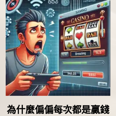
為什麼偏偏每次都是贏錢