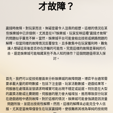
才故障？
贏錢時故障，對玩家而言，無疑是最令人沮喪的經歷。這樣的情況在某
些娛樂城中已非個例，尤其是在V7娛樂城，玩家反映這種“贏錢才故障”
的問題似乎屢見不鮮。當然，娛樂城平台可能會給出技術或網路問題的
解釋，但當同樣的故障情況反覆發生，且多數集中在玩家獲利時，難免
讓人懷疑這背後是否存在詐騙的可能性。究竟這樣的故障是單純的巧
合，還是娛樂城可能暗藏某些不為人知的操作？這個問題值得深入探
討。
首先，我們可以從技術層面來分析娛樂城的故障問題。博弈平台通常需
要承載大量的即時數據，包括下注金額、玩家活動數據、遊戲結果等，
伺服器在處理高並發請求時確實可能出現不穩定或延遲。特別是在大型
的贏獎活動或比賽期間，伺服器的壓力會大幅增加，進而導致部分玩家
在遊戲過程中遇到故障。對於這樣的情況，娛樂城可能會強調是因流量
問題所致，並提出技術性解釋。然而，這樣的解釋未必能完全令人信
服，尤其是當故障僅發生在玩家贏錢時，便很難將其視為單純的技術問