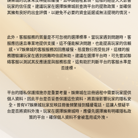
娛樂城的玩家常反映提款緩慢，且申請過程繁瑣，這樣的經歷大大影響
玩家的信任度。建議玩家在選擇娛樂城前查詢平台的提款政策，並確保
其擁有良好的出金評價，以避免不必要的資金延遲或無法提現的情況。
此外，客服服務的質量是不可忽視的選擇標準。當玩家遇到問題時，客
服應迅速且專業地提供支援，這不僅能解決問題，也能提高玩家的信賴
感。V7娛樂城的客服服務因回應緩慢、態度敷衍而受批評，這樣的服
務體驗讓玩家在遇到困難時倍感無助。建議在選擇平台時，可先嘗試聯
絡客服以測試其反應速度與服務態度，這有助於判斷平台的客服水準是
否達標。
平台的隱私保護措施亦是重要考量。娛樂城在註冊過程中需要玩家提供
個人資料，因此平台是否妥善保護這些資料，將直接影響玩家的隱私安
全。曾有V7娛樂城玩家反映註冊後頻繁接到騷擾電話，這讓人懷疑平
台是否將資料外洩。玩家在選擇娛樂城時，應優先選擇擁有明確隱私政
策的平台，確保個人資料不會被濫用或外洩。