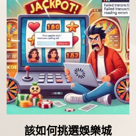
該如何挑選娛樂城