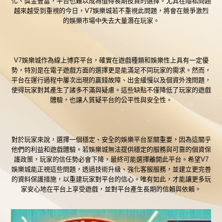
化、獎金豐富，平台也難以成為值得長期投資的選擇。尤其在隱私問題
越來越受到重視的今日，V7娛樂城若不重視此問題，將會在競爭激烈
的娛樂市場中失去大量潛在玩家。
V7娛樂城作為線上博弈平台，確實在遊戲種類和娛樂性上具有一定優
勢，特別是在電子遊戲方面的選擇更是能滿足不同玩家的需求。然而，
平台在運行過程中屢次出現的贏錢故障、出金緩慢以及個資外洩問題，
使得玩家對其產生了諸多不滿與疑慮。這些缺點不僅降低了玩家的遊戲
體驗，也讓人質疑平台的公平性與安全性。
對於玩家來說，選擇一個穩定、安全的娛樂平台至關重要，因為這關乎
他們的利益和遊戲體驗。若娛樂城無法提供穩定的服務與可靠的個資保
護政策，玩家的信任勢必會下降，最終可能選擇離開此平台。希望V7
娛樂城能正視這些問題，透過技術升級、強化客服服務，並建立更完善
的資料保護措施，以重建玩家對平台的信心。唯有如此，才能讓更多玩
家安心地在平台上享受遊戲，並對平台產生長期的信賴與依賴。