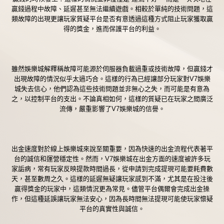
贏錢過程中故障、延遲甚至無法繼續遊戲。相較於單純的技術問題，這
類故障的出現更讓玩家質疑平台是否有意透過這種方式阻止玩家獲取贏
得的獎金，進而保護平台的利益。
雖然娛樂城解釋稱故障可能源於伺服器負載過重或技術故障，但贏錢才
出現故障的情況似乎太過巧合。這樣的行為已經讓部分玩家對V7娛樂
城失去信心，他們認為這些技術問題並非無心之失，而可能是有意為
之，以控制平台的支出。不論真相如何，這樣的質疑已在玩家之間廣泛
流傳，嚴重影響了V7娛樂城的信譽。
出金速度對於線上娛樂城來說至關重要，因為快速的出金流程代表著平
台的誠信和運營穩定性。然而，V7娛樂城在出金方面的速度被許多玩
家詬病，常有玩家反映提款時間過長，從申請到完成提現可能要耗費數
天，甚至數周之久。這樣的延遲無疑讓玩家感到不滿，尤其是在投注後
贏得獎金的玩家中，這類情況更為常見。儘管平台偶爾會完成出金操
作，但這種延誤讓玩家無法安心，因為長時間無法提現可能使玩家懷疑
平台的真實性與誠信。