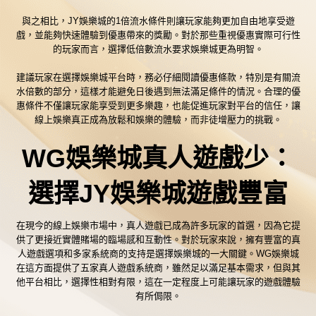
與之相比，JY娛樂城的1倍流水條件則讓玩家能夠更加自由地享受遊
戲，並能夠快速體驗到優惠帶來的獎勵。對於那些重視優惠實際可行性
的玩家而言，選擇低倍數流水要求娛樂城更為明智。
建議玩家在選擇娛樂城平台時，務必仔細閱讀優惠條款，特別是有關流
水倍數的部分，這樣才能避免日後遇到無法滿足條件的情況。合理的優
惠條件不僅讓玩家能享受到更多樂趣，也能促進玩家對平台的信任，讓
線上娛樂真正成為放鬆和娛樂的體驗，而非徒增壓力的挑戰。
WG娛樂城真人遊戲少：
選擇JY娛樂城遊戲豐富
在現今的線上娛樂市場中，真人遊戲已成為許多玩家的首選，因為它提
供了更接近實體賭場的臨場感和互動性。對於玩家來說，擁有豐富的真
人遊戲選項和多家系統商的支持是選擇娛樂城的一大關鍵。WG娛樂城
在這方面提供了五家真人遊戲系統商，雖然足以滿足基本需求，但與其
他平台相比，選擇性相對有限，這在一定程度上可能讓玩家的遊戲體驗
有所侷限。