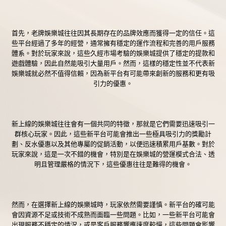
首先，老牌娛樂城往往因其長期存在的品牌效應而獲得一定的信任。這
些平台經過了多年的經營，通常擁有穩定的運作流程和完善的用戶服務
體系。對於玩家來說，這些久經市場考驗的娛樂城提供了穩定的提款和
遊戲體驗，因此自然能吸引大量用戶。然而，這樣的穩定性並不代表新
娛樂城就必然不值得信賴，因為新平台有可能帶來創新的服務和更有吸
引力的優惠。
新上線的娛樂城往往會有一個共同的特徵，那就是它們需要迅速吸引一
群核心玩家。因此，這些新平台可能會推出一些極具吸引力的獎勵計
劃、反水優惠以及其他專屬的促銷活動，以便迅速積累用戶基數。對於
玩家來說，這是一次不錯的機會，特別是在娛樂城的營運模式合法、透
明且管理嚴格的情況下，這些優惠往往是難得的機會。
然而，在選擇新上線的娛樂城時，玩家依然需要謹慎。新平台的確可能
會因資源不足或技術不成熟而面臨一些問題。比如，一些新平台可能會
出現服務不穩定的情況，或是客戶服務響應速度較慢，這些問題會影響