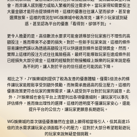
會，而非讓人感到壓力或陷入繁複的投注需求中。當玩家得知需要投注
大量金額才能符合提領條件時，這樣的優惠往往讓人望而卻步，甚至會
選擇放棄。這樣的情況在WG娛樂城中較為常見，讓不少玩家感到疑
惑，甚至認為平台的優惠「看得到，卻領不到」。
更令人擔憂的是，高倍數流水要求可能會誘導部分玩家進行不理性的高
額投注，進而帶來不必要的損失。對於一些新手玩家來說，這樣的條件
容易讓他們誤以為透過高額投注可以快速達到條件並提領獎金，然而，
實際上這樣的投注方式往往風險極高，最終可能導致玩家在達成條件前
已經損失大部分資金。這樣的經驗對於剛接觸線上娛樂的玩家來說是極
為不利的，讓人對於平台的信任感也可能因此下降。
相比之下，JY娛樂城則提供了較為友善的優惠體驗，僅需1倍流水的條
件讓玩家能輕鬆享受到額外獎勵，而無需承擔過高的投注壓力。這樣的
優惠政策更符合玩家的實際需求，讓人感受到平台對於玩家的誠意。此
外，JY娛樂城也會在平台上清楚列出各項優惠細則，讓玩家可以事先
評估條件，進而做出理性的選擇。這樣的透明度不僅讓玩家安心，還能
提升平台的公信力，讓玩家更願意長期遊玩。
WG娛樂城的首次儲值優惠雖然在金額上顯得相當吸引人，但其高達15
倍的流水需求讓玩家必須面臨不小的壓力，這對於大部分希望輕鬆遊玩
的玩家來說無疑是個挑戰。