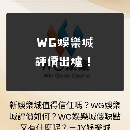
新娛樂城值得信任嗎？WG娛樂
城評價如何？WG娛樂城優缺點
又有什麼呢？－JY娛樂城