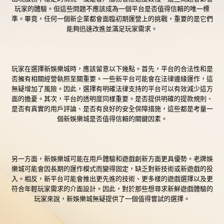
玩家的體驗。但這些問題不應該成為一個平台是否值得信賴的唯一標
準。畢竟，任何一個新企業都會面臨初期運營上的挑戰，重要的是它們
能夠迅速改進並滿足玩家需求。
玩家在選擇新娛樂城時，應該留意以下幾點。首先，平台的合法性和是
否擁有相關經營執照至關重要。一些新平台可能會在法律邊緣運作，這
無疑增加了風險。因此，選擇有明確法律支持的平台可以有效減少這方
面的擔憂。其次，平台的透明度同樣重要。是否提供明確的提款規則、
是否有真實的用戶評論、是否有良好的安全保障措施，這些都是考量一
個新娛樂城是否值得信賴的關鍵因素。
另一方面，新娛樂城可能在用戶體驗和遊戲創新方面更具優勢。老牌娛
樂城可能會因長期的運作模式而變得固定，缺乏對新技術或新遊戲的投
入。相反，新平台可能會推出更先進的技術、更多樣的遊戲選擇以及更
符合年輕玩家需求的介面設計。因此，對於那些想尋求新鮮遊戲體驗的
玩家來說，新娛樂城無疑提供了一個值得嘗試的選擇。