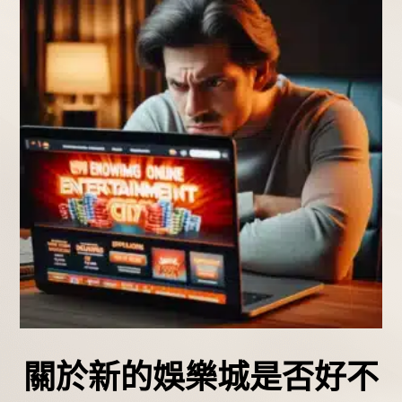
關於新的娛樂城是否好不