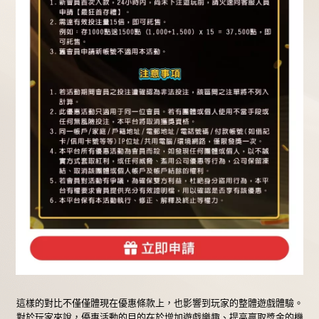
這樣的對比不僅僅體現在優惠條款上，也影響到玩家的整體遊戲體驗。
對於玩家來說，優惠活動的目的在於增加遊戲樂趣、提高贏取獎金的機