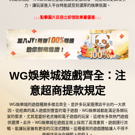
力，讓玩家進入平台時能感受到濃厚的娛樂氛圍。
↓↓↓點擊圖片註冊立即領取專屬優惠↓↓↓
WG娛樂城遊戲齊全：注
意超商提款規定
WG娛樂城的遊戲種類多樣且齊全，是許多玩家選擇該平台的一大原
因。從經典的真人遊戲到豐富的電子遊戲，WG娛樂城都能滿足各類玩
家的需求，尤其是愛好老虎機和電子遊戲的玩家，這裡有多款熱門遊戲
供選擇。此外，WG娛樂城在遊戲呈現上採用了高清畫質，遊戲運行流
暢，能讓玩家擁有更佳的沉浸式體驗。這種優質的遊戲體驗讓人不得不
佩服該平台在細節上的投入。