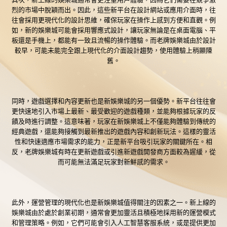
烈的市場中脫穎而出。因此，這些新平台在設計網站或應用介面時，往
往會採用更現代化的設計思維，確保玩家在操作上感到方便和直觀。例
如，新的娛樂城可能會採用響應式設計，讓玩家無論是在桌面電腦、平
板還是手機上，都能有一致且流暢的操作體驗。而老牌娛樂城由於設計
較早，可能未能完全跟上現代化的介面設計趨勢，使用體驗上稍顯陳
舊。
同時，遊戲選擇和內容更新也是新娛樂城的另一個優勢。新平台往往會
更快速地引入市場上最新、最受歡迎的遊戲種類，並能夠根據玩家的反
饋及時進行調整。這意味著，玩家在新娛樂城上不僅能夠體驗到傳統的
經典遊戲，還能夠接觸到最新推出的遊戲內容和創新玩法。這樣的靈活
性和快速適應市場需求的能力，正是新平台吸引玩家的關鍵所在。相
反，老牌娛樂城有時在更新遊戲或引進新遊戲開發商方面較為遲緩，從
而可能無法滿足玩家對新鮮感的需求。
此外，運營管理的現代化也是新娛樂城值得關注的因素之一。新上線的
娛樂城由於處於創業初期，通常會更加靈活且積極地採用新的運營模式
和管理策略。例如，它們可能會引入人工智慧客服系統，或是提供更加