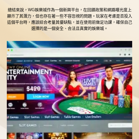
總結來說，WG娛樂城作為一個新興平台，在回饋政策和網路曝光度上
顯示了其潛力，但也存在著一些不容忽視的問題。玩家在考慮是否投入
這個平台時，應該綜合考量其優缺點，並在使用前做足功課，確保自己
選擇的是一個安全、合法且真實的娛樂城。