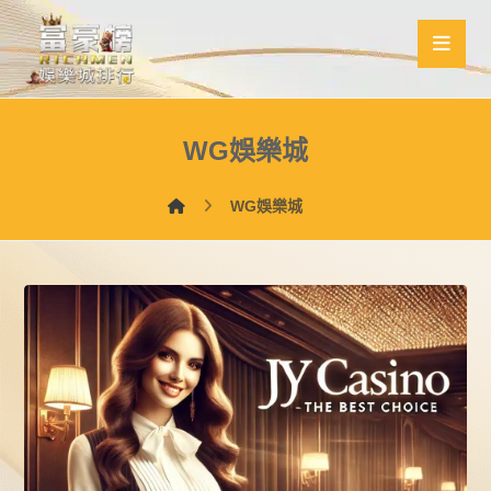
WG娛樂城
WG娛樂城