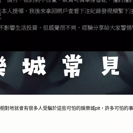
相對地就會有很多人受騙於這些可怕的娛樂城ptt，許多可怕的