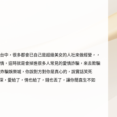
台中，很多都會已自己是超級美女的人社來做經營，，
情，這時就是會掉進很多人常見的愛情詐騙，來去欺騙
到炸騙娛樂城，你說對方對你是真心的，說實話笑死
越深，愛給了，情也給了，錢也丟了，讓你簡直生不如