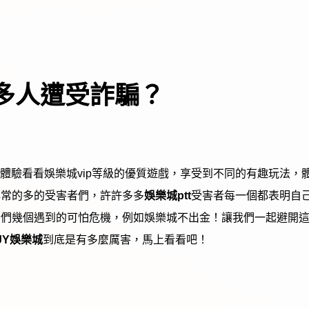
很多人遭受詐騙？
體驗看看娛樂城vip等級的優質遊戲，享受到不同的有趣玩法，
了非常的多的受害者們，許許多多
娛樂城ptt
受害者每一個都表明自
害者們幾個遇到的可怕危機，例如娛樂城不出金！讓我們一起避開
JY娛樂城
到底是有多麼厲害，馬上看看吧！