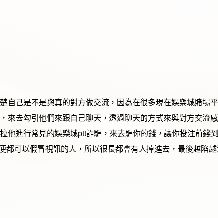
楚自己是不是與真的對方做交流，因為在很多現在娛樂城賭場平
，來去勾引他們來跟自己聊天，透過聊天的方式來與對方交流感
拉他進行常見的娛樂城ptt詐騙，來去騙你的錢，讓你投注前錢
隨便都可以假冒視訊的人，所以很長都會有人掉進去，最後越陷