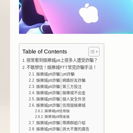
Table of Contents
很常看到娛樂城ptt上很多人遭受詐騙？
不敢想信！娛樂城PTT常見詐騙手法！
娛樂城ptt詐騙│ptt詐騙
娛樂城ptt詐騙│網路好友詐騙
娛樂城ptt詐騙│第三方投注
娛樂城ptt詐騙│娛樂城不出金
娛樂城ptt詐騙│個人安全外流
娛樂城ptt詐騙│信用版娛樂城
娛樂城ptt信用版
娛樂城ptt現金版
娛樂城ptt詐騙│帶牌群組介紹
娛樂城ptt詐騙│誇大不實的廣告