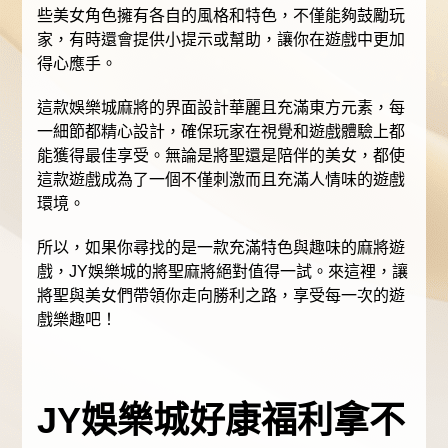
些美女角色擁有各自的風格和特色，不僅能夠鼓勵玩
家，有時還會提供小提示或幫助，讓你在遊戲中更加
得心應手。
這款娛樂城麻將的界面設計華麗且充滿東方元素，每
一細節都精心設計，確保玩家在視覺和遊戲體驗上都
能獲得最佳享受。無論是將聖還是陪伴的美女，都使
這款遊戲成為了一個不僅刺激而且充滿人情味的遊戲
環境。
所以，如果你尋找的是一款充滿特色與趣味的麻將遊
戲，JY娛樂城的將聖麻將絕對值得一試。來這裡，讓
將聖與美女們帶領你走向勝利之路，享受每一次的遊
戲樂趣吧！
JY娛樂城好康福利拿不