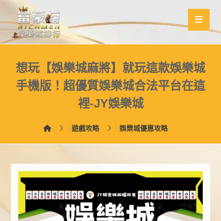
想玩【娛樂城麻將】就玩這款娛樂城
手機版！超優質娛樂城合法平台在這
裡-JY娛樂城
遊戲攻略
娛樂城優惠攻略