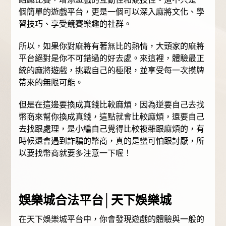
個簡單的遊戲平台，更是一個可以深入麻將文化、學
習技巧、享受競賽樂趣的社群。
所以，如果你對麻將有著無比的熱情，大頭家的麻將
平台絕對是你不可錯過的好去處。來這裡，體驗最正
統的麻將遊戲，挑戰自己的極限，並享受每一次摸牌
帶來的無限可能。
但是在這邊要換成真錢比較麻煩，因為逆要自己去找
幣商來幫你換成真錢，這點就會比較麻煩，還要自己
去找跟處理，是小編自己覺得比較複雜跟麻煩的，有
時候還會遇到詐騙的幣商，真的是蠻可怕跟討厭，所
以要找幣商就要多注意一下喔！
娛樂城合法平台│天下娛樂城
在天下娛樂城平台中，你會發現遊戲的體驗與一般的