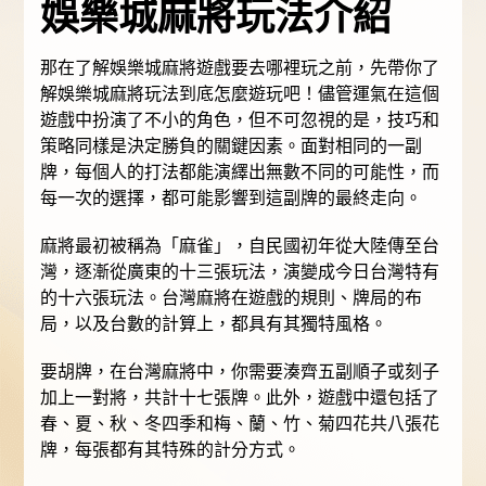
娛樂城麻將玩法介紹
那在了解娛樂城麻將遊戲要去哪裡玩之前，先帶你了
解娛樂城麻將玩法到底怎麼遊玩吧！
儘管運氣在這個
遊戲中扮演了不小的角色，但不可忽視的是，技巧和
策略同樣是決定勝負的關鍵因素。面對相同的一副
牌，每個人的打法都能演繹出無數不同的可能性，而
每一次的選擇，都可能影響到這副牌的最終走向。
麻將最初被稱為「麻雀」，自民國初年從大陸傳至台
灣，逐漸從廣東的十三張玩法，演變成今日台灣特有
的十六張玩法。台灣麻將在遊戲的規則、牌局的布
局，以及台數的計算上，都具有其獨特風格。
要胡牌，在台灣麻將中，你需要湊齊五副順子或刻子
加上一對將，共計十七張牌。此外，遊戲中還包括了
春、夏、秋、冬四季和梅、蘭、竹、菊四花共八張花
牌，每張都有其特殊的計分方式。