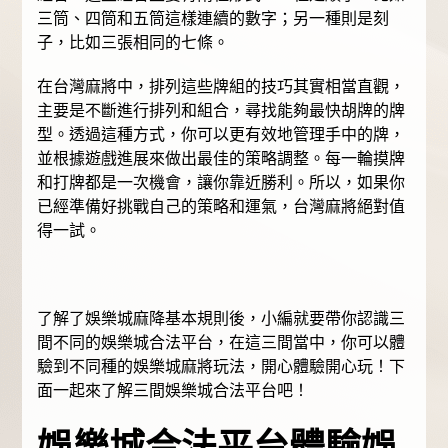
三筒、四筒和五筒這樣連續的數字；另一種則是刻
子，比如三張相同的七條。
在台灣麻將中，排列這些牌組的技巧其實相當直觀，
主要是不斷進行排列和組合，尋找能夠最快胡牌的牌
型。透過這種方式，你可以更有效地管理手中的牌，
並根據遊戲進展來做出最佳的策略調整。每一輪摸牌
和打牌都是一次機會，讓你靠近勝利。所以，如果你
已經準備好挑戰自己的策略和運氣，台灣麻將絕對值
得一試。
了解了娛樂城麻降基本規則後，小編就要帶你認識三
間不同的娛樂城合法平台，在這三間當中，你可以體
驗到不同種的娛樂城麻將玩法，開心體驗開心玩！下
面一起來了解三間娛樂城合法平台吧！
娛樂城合法平台體驗娛