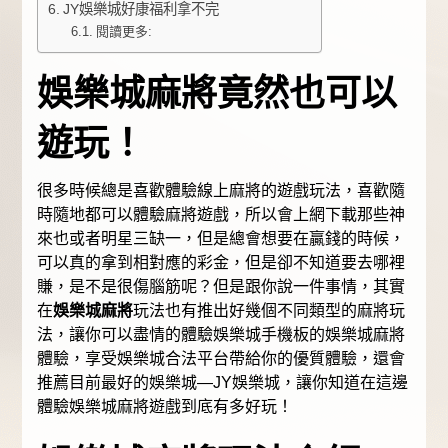
JY娛樂城好康福利拿不完
閱讀更多:
娛樂城麻將竟然也可以
遊玩！
很多時候總是喜歡體驗線上麻將的遊戲玩法，喜歡隨
時隨地都可以體驗麻將遊戲，所以會上網下載那些神
來也或者明星三缺一，但是總會想要在贏錢的時候，
可以真的拿到相對應的彩金，但是卻不知道要去哪裡
賺，是不是很傷腦筋呢？但是跟你說一件事情，其實
在
娛樂城麻將
玩法也有推出好幾個不同類型的麻將玩
法，讓你可以盡情的體驗
娛樂城
手機板的娛樂城麻將
體驗，享受娛樂城合法平台帶給你的優質體驗，還會
推薦目前最好的娛樂城—
JY娛樂城
，讓你知道在這邊
體驗娛樂城麻將遊戲到底有多好玩！