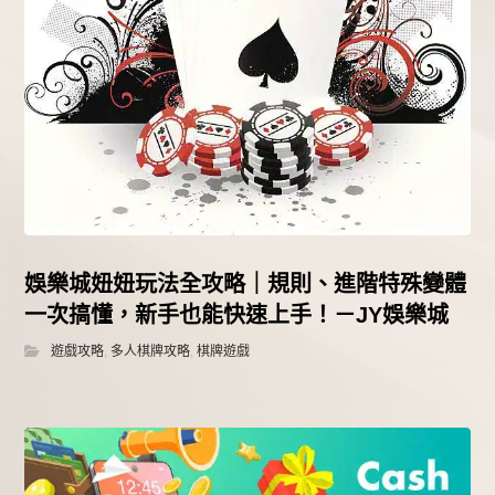
娛樂城妞妞玩法全攻略｜規則、進階特殊變體
一次搞懂，新手也能快速上手！－JY娛樂城
遊戲攻略
,
多人棋牌攻略
,
棋牌遊戲