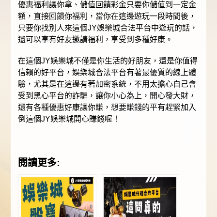
優惠福利讓你拿、儲值回饋彩金只要你儲值到一定金
額，直接回饋你福利，當你在這邊遊玩一段時間後，
只要你找別人來這個JY娛樂城合法平台中遊玩的話，
還可以享有好友邀請福利，享受到多種好康。
在這個JY娛樂城不僅是你生活的好朋友，還是你值得
信賴的好平台，娛樂城合法平台有著最優質的線上體
驗，尤其是在這邊有著加密系統，不用太擔心自己會
受到黑心平台的詐騙，讓你小心為上，開心發大財，
還有各種優惠好康讓你賺，想要賺錢的平有趕緊加入
倒這個JY娛樂城開心賺錢喔！
閱讀更多: