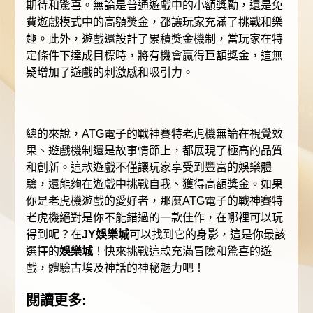
期待和驚喜。無論是普通遊戲中的小額獎勵，還是免
費遊戲模式中的高額獎金，都讓玩家充滿了挑戰和樂
趣。此外，遊戲還設計了累積獎金機制，當玩家在特
定條件下達成目標時，將有機會贏得巨額獎金，這無
疑增加了遊戲的刺激感和吸引力。
總的來說，ATG電子的戰神賽特老虎機無論在視覺效
果、遊戲機制還是故事情節上，都展現了極高的品質
和創新。這款遊戲不僅讓玩家享受到豐富的娛樂體
驗，還能夠在遊戲中挑戰自我、獲得高額獎金。如果
你是老虎機遊戲的愛好者，那麼ATG電子的戰神賽特
老虎機絕對是你不能錯過的一款佳作，在哪裡可以玩
得到呢？在
JY娛樂城
可以找到它的身影，這是你最該
選擇的
娛樂城
！快來挑戰這款充滿冒險和驚喜的遊
戲，體驗古埃及神話的神秘魅力吧！
閱讀更多: