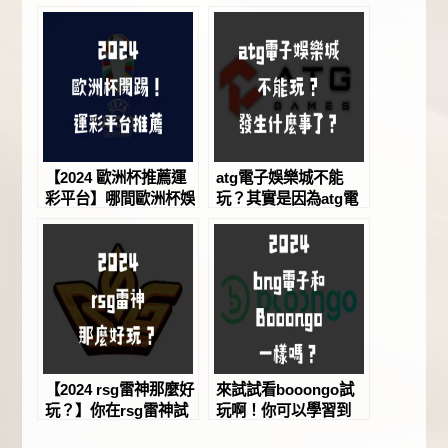
【2024 歐洲杯推薦運
atg電子娛樂城不能
彩平台】哪間歐洲杯娛
玩？其實是因為atg電
樂城優惠推薦？歐洲杯
子維護，維護完後趕緊
娛樂城首儲一倍好嗎？
來atg賽特試玩一下
－JY娛樂城
吧！
【2024 rsg雷神那麼好
來試試看booongo試
玩？】你在rsg雷神試
玩啊！你可以學習到
玩過嗎？最經典的rsg
bng電子技巧，還能試