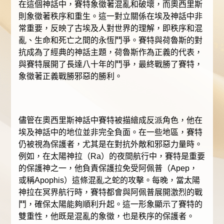
在這個神話中，賽特象徵著混亂和破壞，而奧西里斯
則象徵著秩序和重生。這一對立關係在埃及神話中非
常重要，反映了古埃及人對世界的理解，即秩序和混
亂、生命和死亡之間的永恆鬥爭。賽特與荷魯斯的對
抗成為了經典的神話主題，荷魯斯作為正義的代表，
與賽特展開了長達八十年的鬥爭，最終戰勝了賽特，
象徵著正義戰勝邪惡的勝利。
儘管在奧西里斯神話中賽特被描繪成反派角色，他在
埃及神話中的地位並非完全負面。在一些地區，賽特
仍被視為保護者，尤其是在對抗外敵和邪惡力量時。
例如，在太陽神拉（Ra）的夜間航行中，賽特是重要
的保護神之一，他負責保護拉免受阿佩普（Apep，
或稱Apophis）這條混亂之蛇的攻擊。每晚，當太陽
神拉在冥界航行時，賽特都會與阿佩普展開激烈的戰
鬥，確保太陽能夠順利升起。這一形象顯示了賽特的
雙重性，他既是混亂的象徵，也是秩序的保護者。