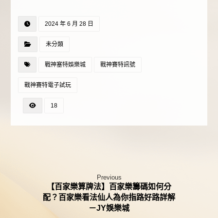
雷神之鎚等你來－JY
玩bng電子遊戲！－JY
娛樂城
娛樂城
2024 年 6 月 28 日
未分類
戰神塞特娛樂城
戰神賽特訊號
戰神賽特電子試玩
18
Previous
【百家樂算牌法】百家樂籌碼如何分
配？百家樂看法仙人為你指路好路詳解
－JY娛樂城