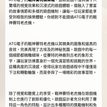
驚嘆的視覺效果和沉浸式的遊戲體驗，還融入了豐富
的故事情節和多樣的遊戲機制，讓每一位玩家都能享
受到極致的娛樂體驗。你絕對不能錯過ATG電子的戰
神賽特老虎機。
ATG電子的戰神賽特老虎機以其精美的圖像和逼真的
音效，完美再現了古埃及的神秘氛圍。遊戲中的每一
個細節都精雕細琢，從賽特的神廟到古老的象形文
字，讓玩家彷彿置身於一個充滿冒險和挑戰的世界。
這種高度的沉浸感，使得玩家在遊戲過程中不僅僅是
下注和轉動輪盤，而是參與了一場精彩的故事冒險。
除了視覺和聽覺上的享受，戰神賽特老虎機在遊戲機
制上也進行了創新和優化。遊戲設計者充分利用了賽
特這一角色的特點，設計出多種獨特的獎勵機制和免