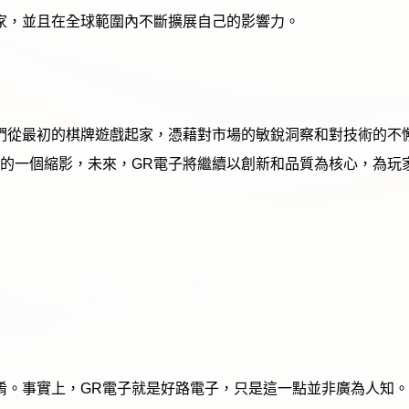
家，並且在全球範圍內不斷擴展自己的影響力。
們從最初的棋牌遊戲起家，憑藉對市場的敏銳洞察和對技術的不
的一個縮影，未來，GR電子將繼續以創新和品質為核心，為玩
淆。事實上，GR電子就是好路電子，只是這一點並非廣為人知。