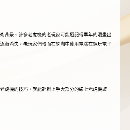
術背景。許多老虎機的老玩家可能還記得早年的漫畫出
逐漸消失，老玩家們轉而在網咖中使用電腦在線玩電子
種老虎機的技巧，就能輕鬆上手大部分的線上老虎機遊