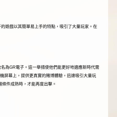
子的遊戲以其簡單易上手的特點，吸引了大量玩家。在
改名為GR電子。這一舉措使他們能更好地適應新時代需
機屏幕上，提供更真實的賭博體驗，迅速吸引大量玩
場條件成熟時，才能再度出擊。