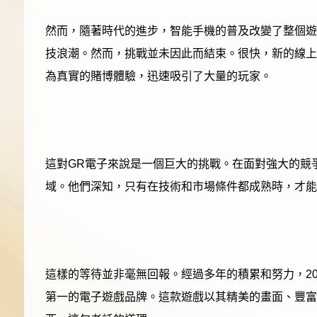
然而，隨著時代的進步，智能手機的普及改變了整個遊
技浪潮。然而，挑戰並未因此而結束。很快，新的線上
為真實的賭博體驗，迅速吸引了大量的玩家。
這對GR電子來說是一個巨大的挑戰。在面對強大的競
域。他們深知，只有在技術和市場條件都成熟時，才能
這樣的等待並非毫無回報。經過多年的積累和努力，2
第一的電子遊戲品牌。這款遊戲以其精美的畫面、豐富