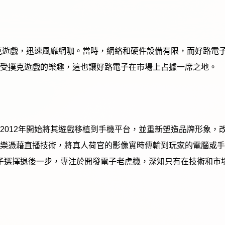
撲克遊戲，迅速風靡網咖。當時，網絡和硬件設備有限，而好路電
受撲克遊戲的樂趣，這也讓好路電子在市場上占據一席之地。
2012年開始將其遊戲移植到手機平台，並重新塑造品牌形象，
樂憑藉直播技術，將真人荷官的影像實時傳輸到玩家的電腦或手
子選擇退後一步，專注於開發電子老虎機，深知只有在技術和市