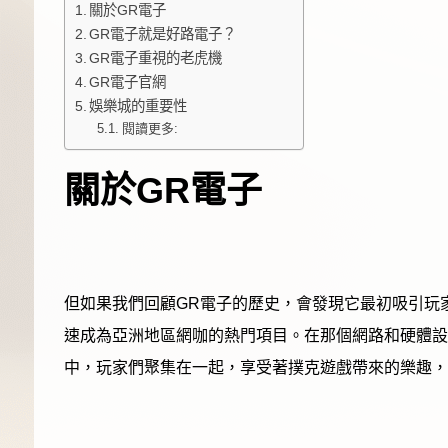
關於GR電子
GR電子就是好路電子？
GR電子重視的老虎機
GR電子官網
娛樂城的重要性
閱讀更多:
關於GR電子
但如果我們回顧GR電子的歷史，會發現它最初吸引玩
速成為亞洲地區網咖的熱門項目。在那個網路和硬體設
中，玩家們聚集在一起，享受著撲克遊戲帶來的樂趣，