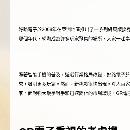
好路電子於2008年在亞洲地區推出了一系列網頁版
那個年代，網咖成為許多玩家聚集的場所，大家一起享
隨著智能手機的普及，遊戲行業格局改變。好路電子於
求，吸引更多玩家。然而，新挑戰很快出現。真人百家
家。面對強大競爭對手和迅速變化的市場環境，GR電