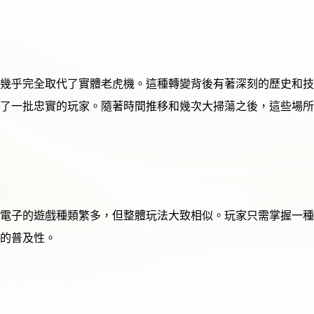
幾乎完全取代了實體老虎機。這種轉變背後有著深刻的歷史和技
了一批忠實的玩家。隨著時間推移和幾次大掃蕩之後，這些場所
R電子的遊戲種類繁多，但整體玩法大致相似。玩家只需掌握一
的普及性。