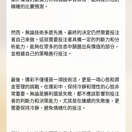
精確的比賽預測。
然而，無論技術多麼先進，最終的決定仍然需要投注
者自己來做。這就需要投注者具備一定的判斷力和分
析能力，能夠在眾多的信息中篩選出有價值的部分，
並根據自己的策略進行投注。
最後，運彩不僅僅是一項技術活，更是一項心態和資
金管理的挑戰。在運彩中，保持冷靜和理性的心態非
常重要。無論是勝利還是失敗，都不應該影響到投注
者的判斷力和決策能力。尤其是在連續的失敗後，更
需要保持冷靜，避免情緒化的投注。