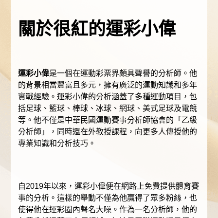
關於很紅的運彩小偉
運彩小偉
是一個在運動彩票界頗具聲譽的分析師。他
的背景相當豐富且多元，擁有廣泛的運動知識和多年
實戰經驗。運彩小偉的分析涵蓋了多種運動項目，包
括足球、籃球、棒球、冰球、網球、美式足球及電競
等。他不僅是中華民國運動賽事分析師協會的「乙級
分析師」，同時還在外教授課程，向更多人傳授他的
專業知識和分析技巧。
自2019年以來，運彩小偉便在網路上免費提供體育賽
事的分析。這樣的舉動不僅為他贏得了眾多粉絲，也
使得他在運彩圈內聲名大噪。作為一名分析師，他的