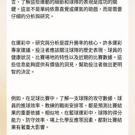
言，了解這些運動的細節和球隊的表現是成功的關
鍵。這並不是單純依靠直覺或運氣的遊戲，而是需要
仔細的分析與研究。
在運彩中，研究與分析是提升勝率的核心。許多運彩
專家建議，投注者應該關注球隊的歷史表現、球員的
健康狀況、比賽場地的特性以及近期的比賽數據。這
些信息能夠提供有價值的洞見，幫助投注者做出更明
智的決定。
例如，在足球比賽中，了解一支球隊的攻守數據、球
員的進球效率、教練的戰術安排等，都是預測比賽結
果的重要依據。相似地，在籃球運彩中，球隊的得分
能力、防守效率、場上化學反應等因素，都對比賽結
果有著重大影響。