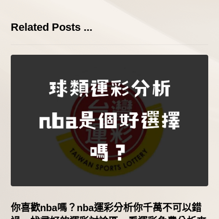
Related Posts ...
你喜歡nba嗎？nba運彩分析你千萬不可以錯