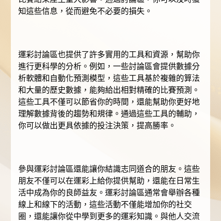
知這些信息，從而避免不必要的損失。
運彩討論區也提供了許多實用的工具和資源，幫助你
進行更科學的分析。例如，一些討論區會提供數據分
析軟體和自動化預測模型，這些工具基於複雜的算法
和大量的歷史數據，能夠給出相對精確的比賽預測。
這些工具不僅可以節省你的時間，還能幫助你更好地
理解數據背後的趨勢和規律。通過這些工具的輔助，
你可以做出更具依據的投注決策，提高勝率。
參與運彩討論區還能讓你結識志同道合的朋友。這些
朋友不僅可以在運彩上給你提供幫助，還能在日常生
活中成為你的良師益友。運彩討論區通常會舉辦各種
線上和線下的活動，這些活動不僅能增加你的社交
圈，還能讓你從中學到更多的運彩知識。與他人交流