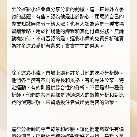
至於運彩小偉免費分享分析的動機，這一直是外界爭
議的話題。有些人認為他是出於熱心，願意將自己的
專業知識無償分享給大眾；也有人認為這是一種市場
營銷策略，用於推銷他的課程和其他付費服務。無論
動機如何，不可否認的是，運彩小偉的免費分析確實
為許多運彩愛好者帶來了實實在在的幫助。
除了運彩小偉，市場上還有許多其他的運彩分析師。
他們各自擁有不同的專長和風格，有的專注於某一特
定運動，有的則提供綜合性的分析。不管是哪一種分
析師，他們的共同點都是通過深入的數據分析和對比
賽的深刻理解，來幫助投注者做出更明智的決策。
這些分析師的專業背景和經驗，讓他們能夠提供有價
值的洞見，這對於普通的運彩愛好者來說，是難以單