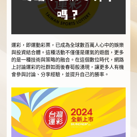
運彩，即運動彩票，已成為全球數百萬人心中的娛樂
與投資結合體。這種活動不僅僅是運氣的遊戲，更多
的是一種技術與策略的融合。在這個數位時代，網路
上討論運彩的社群如雨後春筍般湧現，讓更多人有機
會參與討論、分享經驗，並提升自己的勝率。