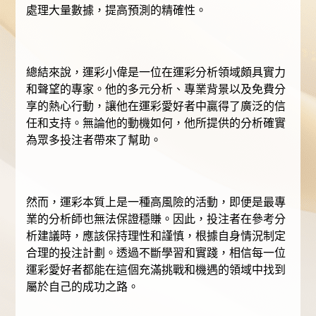
處理大量數據，提高預測的精確性。
總結來說，運彩小偉是一位在運彩分析領域頗具實力
和聲望的專家。他的多元分析、專業背景以及免費分
享的熱心行動，讓他在運彩愛好者中贏得了廣泛的信
任和支持。無論他的動機如何，他所提供的分析確實
為眾多投注者帶來了幫助。
然而，運彩本質上是一種高風險的活動，即便是最專
業的分析師也無法保證穩賺。因此，投注者在參考分
析建議時，應該保持理性和謹慎，根據自身情況制定
合理的投注計劃。透過不斷學習和實踐，相信每一位
運彩愛好者都能在這個充滿挑戰和機遇的領域中找到
屬於自己的成功之路。