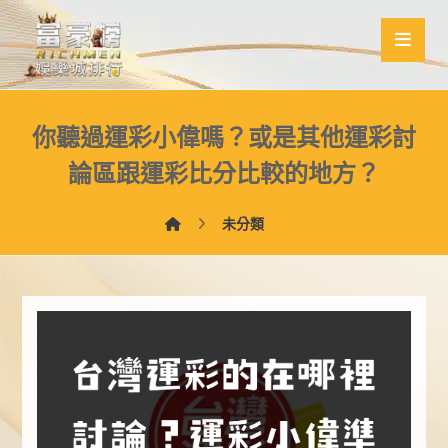
你聽過運彩小偉嗎？或是其他運彩討
論區跟運彩比分比較的地方？
未分類