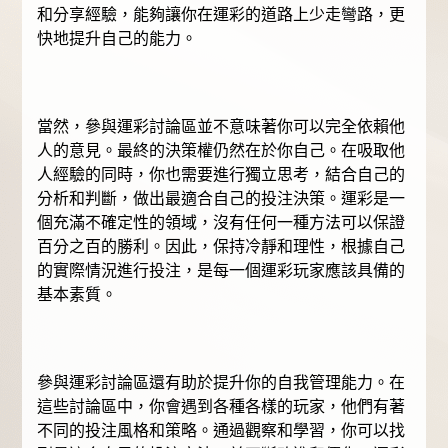
和分享經驗，能夠讓你在運彩的道路上少走彎路，更
快地提升自己的能力。
當然，參與運彩討論區並不意味著你可以完全依賴他
人的意見。最終的決策權仍然在於你自己。在吸取他
人經驗的同時，你也需要進行獨立思考，結合自己的
分析和判斷，做出最適合自己的投注決策。運彩是一
個充滿不確定性的領域，沒有任何一種方法可以保證
百分之百的勝利。因此，保持冷靜和理性，根據自己
的實際情況進行投注，是每一個運彩玩家應該具備的
基本素質。
參與運彩討論區還有助於提升你的自我管理能力。在
這些討論區中，你會遇到各種各樣的玩家，他們有著
不同的投注風格和策略。通過觀察和學習，你可以找