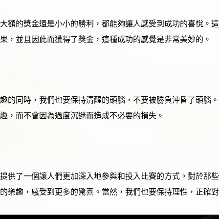
大額的獎金還是小小的勝利，都能夠讓人感受到成功的喜悅。這
果，並且因此而獲得了獎金，這種成功的感覺是非常美妙的。
趣的同時，我們也要保持清醒的頭腦，不要被勝負沖昏了頭腦。
趣，而不會因為過度沉迷而造成不必要的損失。
提供了一個讓人們更加深入地參與和投入比賽的方式。對於那些
的樂趣，感受到更多的驚喜。當然，我們也要保持理性，正確對