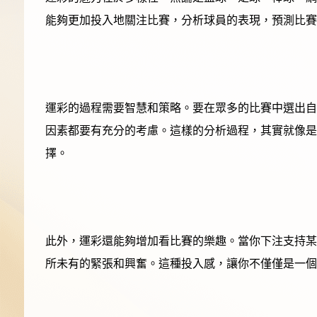
能夠更加投入地關注比賽，分析球員的表現，預測比賽
運彩的過程需要智慧和策略。要在眾多的比賽中選出自
因素都要有充分的考慮。這樣的分析過程，其實就像是
擇。
此外，運彩還能夠增加看比賽的樂趣。當你下注支持某
所未有的緊張和興奮。這種投入感，讓你不僅僅是一個