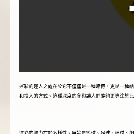
運彩的迷人之處在於它不僅僅是一種賭博，更是一種結
和投入的方式。這種深度的參與讓人們能夠更專注於比
運彩的魅力在於多樣性。無論是籃球、足球、棒球、網