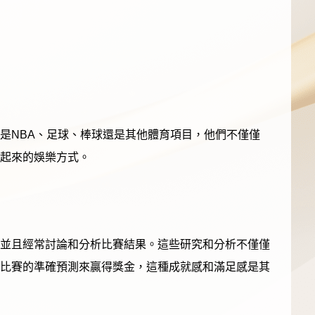
是NBA、足球、棒球還是其他體育項目，他們不僅僅
起來的娛樂方式。
並且經常討論和分析比賽結果。這些研究和分析不僅僅
比賽的準確預測來贏得獎金，這種成就感和滿足感是其