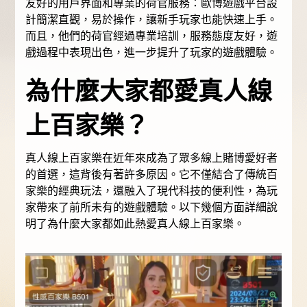
友好的用戶界面和專業的荷官服務：歐博遊戲平台設
計簡潔直觀，易於操作，讓新手玩家也能快速上手。
而且，他們的荷官經過專業培訓，服務態度友好，遊
戲過程中表現出色，進一步提升了玩家的遊戲體驗。
為什麼大家都愛真人線
上百家樂？
真人線上百家樂在近年來成為了眾多線上賭博愛好者
的首選，這背後有著許多原因。它不僅結合了傳統百
家樂的經典玩法，還融入了現代科技的便利性，為玩
家帶來了前所未有的遊戲體驗。以下幾個方面詳細說
明了為什麼大家都如此熱愛真人線上百家樂。