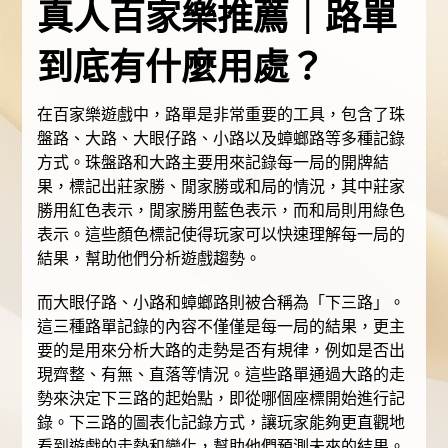
真人百家樂推薦｜路單
到底有什麼用處？
在百家樂遊戲中，路單是非常重要的工具，包含了珠
盤路、大路、大眼仔路、小路以及蟑螂路等多種記錄
方式。珠盤路和大路主要用來記錄每一局的開牌結
果，標記出莊家勝、閒家勝或和局的情況，其中莊家
勝用紅色表示，閒家勝用藍色表示，而和局則用綠色
表示。這些顏色標記使得玩家可以快速理解每一局的
結果，幫助他們分析遊戲趨勢。
而大眼仔路、小路和蟑螂路則被合稱為「下三路」。
這三種路單記錄的內容不僅僅是每一局的結果，更主
要的是用來分析大路的走勢是否有規律，例如是否出
現齊整、有無、直落等情況。這些路單通過大路的走
勢來決定下三路的起始點，即從哪個座標開始進行記
錄。下三路的圖表化記錄方式，讓玩家能夠更直觀地
看到遊戲的走勢和變化，幫助他們預測未來的結果。