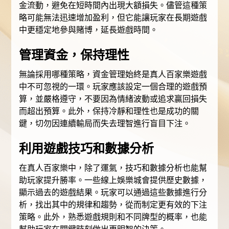
金流動，避免在短時間內出現大額損失。儘管這種策
略可能無法迅速增加盈利，但它能讓玩家在長期遊戲
中更穩定地參與賭博，延長遊戲時間。
管理資金，保持理性
無論採用哪種策略，資金管理始終是真人百家樂遊戲
中不可忽視的一環。玩家應該設定一個合理的遊戲預
算，並嚴格遵守，不要因為情緒波動或追求贏回損失
而超出預算。此外，保持冷靜和理性也是成功的關
鍵，切勿因連續輸局而失去理智進行盲目下注。
利用遊戲技巧和數據分析
在真人百家樂中，除了運氣，技巧和數據分析也能幫
助玩家提升勝率。一些線上娛樂城會提供歷史數據，
顯示過去的遊戲結果。玩家可以通過這些數據進行分
析，找出其中的規律和趨勢，從而制定更有效的下注
策略。此外，熟悉遊戲規則和不同牌型的概率，也能