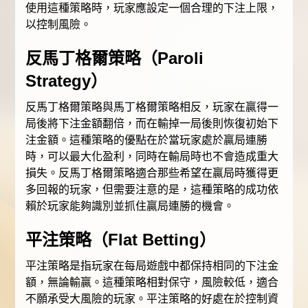
使用這種策略時，玩家應設定一個合理的下注上限，
以控制風險。
反馬丁格爾策略（Paroli
Strategy
）
反馬丁格爾策略與馬丁格爾策略相反，玩家在贏得一
局後將下注金額翻倍，而在輸掉一局後則恢復初始下
注金額。這種策略的優點在於當玩家處於贏局連勝
時，可以最大化盈利，同時在輸局時也不會造成重大
損失。反馬丁格爾策略適合那些希望在贏局時獲得更
多回報的玩家，但需要注意的是，這種策略的成功依
賴於玩家能夠識別並抓住贏局連勝的機會。
平注策略（Flat Betting
）
平注策略是指玩家在每局遊戲中都保持相同的下注金
額，無論輸贏。這種策略相對保守，風險較低，適合
不願承受大風險的玩家。平注策略的好處在於控制資