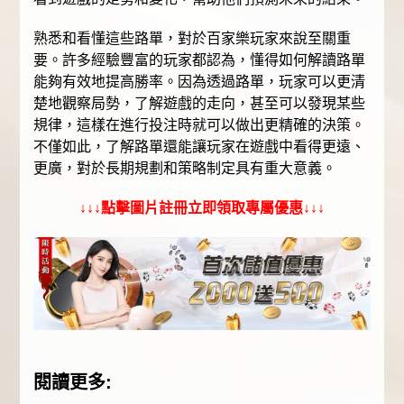
熟悉和看懂這些路單，對於百家樂玩家來說至關重
要。許多經驗豐富的玩家都認為，懂得如何解讀路單
能夠有效地提高勝率。因為透過路單，玩家可以更清
楚地觀察局勢，了解遊戲的走向，甚至可以發現某些
規律，這樣在進行投注時就可以做出更精確的決策。
不僅如此，了解路單還能讓玩家在遊戲中看得更遠、
更廣，對於長期規劃和策略制定具有重大意義。
↓↓↓點擊圖片註冊立即領取專屬優惠↓↓↓
閱讀更多: