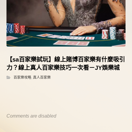
【sa百家樂試玩】線上賭博百家樂有什麼吸引
力？線上真人百家樂技巧一次看－JY娛樂城
百家樂攻略
,
真人百家樂
Comments are disabled