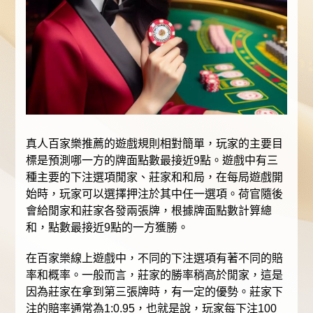
真人百家樂推薦的遊戲規則相對簡單，玩家的主要目
標是預測哪一方的牌面點數最接近9點。遊戲中有三
種主要的下注選項閒家、莊家和和局，在每局遊戲開
始時，玩家可以選擇押注於其中任一選項。荷官隨後
會給閒家和莊家各發兩張牌，根據牌面點數計算總
和，點數最接近9點的一方獲勝。
在百家樂線上遊戲中，不同的下注選項有著不同的賠
率和概率。一般而言，莊家的勝率稍高於閒家，這是
因為莊家在拿到第三張牌時，有一定的優勢。莊家下
注的賠率通常為1:0.95，也就是說，玩家每下注100