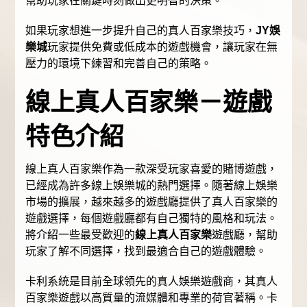
幫助玩家在關鍵時刻做出更明智的決策。
如果玩家想進一步提升自己的真人百家樂技巧，
JY娛
樂城
玩家提供免費或低成本的遊戲機會，讓玩家在無
壓力的環境下練習和完善自己的策略。
線上真人百家樂－遊戲
特色介紹
線上真人百家樂作為一款深受玩家喜愛的賭博遊戲，
已經成為許多線上娛樂城的熱門選擇。隨著線上娛樂
市場的擴展，越來越多的遊戲廳提供了真人百家樂的
遊戲選擇，每個遊戲廳都有自己獨特的風格和玩法。
將介紹一些最受歡迎的
線上真人百家樂
遊戲廳，幫助
玩家了解不同選擇，找到最適合自己的遊戲體驗。
卡利系統是目前全球領先的真人娛樂遊戲商，其真人
百家樂遊戲以高質量的流媒體和專業的荷官著稱。卡