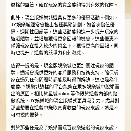
嚴格的監管，確保玩家的資金能夠得到有效的保障。
此外，現金版娛樂城還具有更多的優惠活動。例如，
JY娛樂城經常會推出各種獎勵計劃，如首次儲值優
惠、週期性回饋等，這些活動能夠進一步提升玩家的
遊戲體驗，並增加獲得更多回報的機會。這些優惠不
僅讓玩家在投入較少的資金下，獲得更高的回報，同
時也提升了遊戲的競爭力和刺激感。
值得一提的是，現金版娛樂城也更加關注玩家的體
驗，通常會提供更好的客戶服務和技術支持，確保玩
家在遇到任何問題時都能及時得到解決。這也是為什
麼像JY娛樂城這樣的平台能夠在眾多娛樂城中脫穎而
出的原因。相比於星城online等僅限於遊戲內部的點
數系統，JY娛樂城的現金版模式更具吸引力，尤其對
那些想要在遊戲中賺取真實收益的玩家來說，這是不
可忽視的優勢。
對於那些僅是為了娛樂而玩百家樂遊戲的玩家來說，