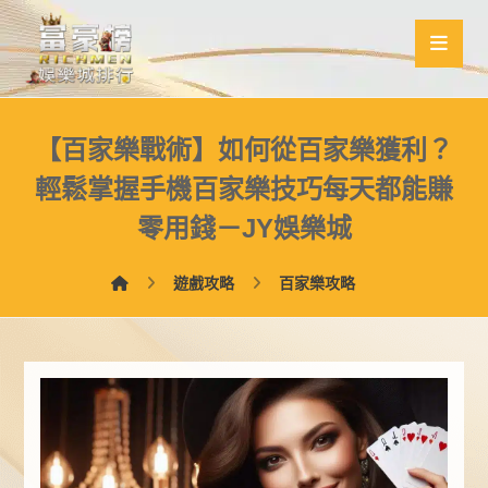
【百家樂戰術】如何從百家樂獲利？
輕鬆掌握手機百家樂技巧每天都能賺
零用錢－JY娛樂城
遊戲攻略
百家樂攻略