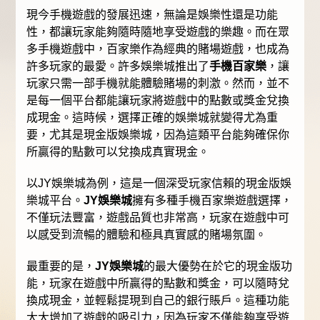
現今手機遊戲的發展迅速，無論是娛樂性還是功能
性，都讓玩家能夠隨時隨地享受遊戲的樂趣。而在眾
多手機遊戲中，百家樂作為經典的賭場遊戲，也成為
許多玩家的最愛。許多娛樂城推出了
手機百家樂
，讓
玩家只需一部手機就能體驗賭場的刺激。然而，並不
是每一個平台都能讓玩家將遊戲中的點數或獎金兌換
成現金。這時候，選擇正確的娛樂城就變得尤為重
要，尤其是現金版娛樂城，因為這類平台能夠確保你
所贏得的點數可以兌換成真實現金。
以JY娛樂城為例，這是一個深受玩家信賴的現金版娛
樂城平台。
JY娛樂城
擁有多種手機百家樂遊戲選擇，
不僅玩法豐富，遊戲品質也非常高，玩家在遊戲中可
以感受到流暢的體驗和極具真實感的賭場氛圍。
最重要的是，
JY娛樂城
的最大優勢在於它的現金版功
能，玩家在遊戲中所贏得的點數和獎金，可以隨時兌
換成現金，並輕鬆提現到自己的銀行賬戶。這種功能
大大增加了遊戲的吸引力，因為玩家不僅能夠享受遊