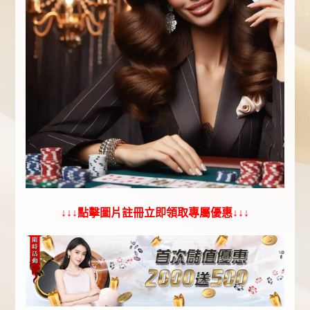
↓↓↓點擊圖片註冊立即領取專屬優惠↓↓↓