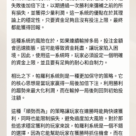
失敗後加倍下注，以期通過一次勝利來彌補之前的所
有損失，並獲得少量利潤。這一系統的優點在於其理
論上的穩定性，只要資金足夠且沒有投注上限，最終
都能獲得回報。
這種系統的風險在於，如果連續輸掉多局，投注金額
會迅速膨脹，這可能導致資金耗盡，讓玩家陷入困
境。因此，使用這一系統時，玩家必須設定一個明確
的資金上限，並且要有足夠的耐心和自制力。
相比之下，帕羅利系統則是一種更加保守的策略。它
的核心思想是當玩家贏得一局後加倍下注，利用勝利
的趨勢來最大化利潤，而在輸掉一局後則回到初始投
注額。
這種「順勢而為」的策略讓玩家在連勝時能夠快速獲
利，同時也能限制損失，避免過度加大風險。對於那
些追求穩定獲利的玩家來說，帕羅利系統是一個不錯
的選擇，因為它能幫助玩家在獲勝時抓住機會，而在