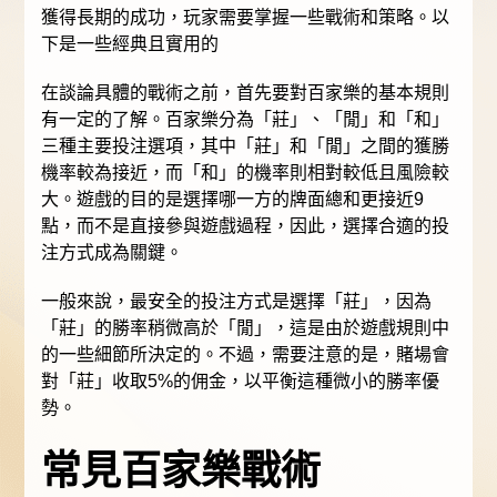
獲得長期的成功，玩家需要掌握一些戰術和策略。以
下是一些經典且實用的
在談論具體的戰術之前，首先要對百家樂的基本規則
有一定的了解。百家樂分為「莊」、「閒」和「和」
三種主要投注選項，其中「莊」和「閒」之間的獲勝
機率較為接近，而「和」的機率則相對較低且風險較
大。遊戲的目的是選擇哪一方的牌面總和更接近9
點，而不是直接參與遊戲過程，因此，選擇合適的投
注方式成為關鍵。
一般來說，最安全的投注方式是選擇「莊」，因為
「莊」的勝率稍微高於「閒」，這是由於遊戲規則中
的一些細節所決定的。不過，需要注意的是，賭場會
對「莊」收取5%的佣金，以平衡這種微小的勝率優
勢。
常見百家樂戰術