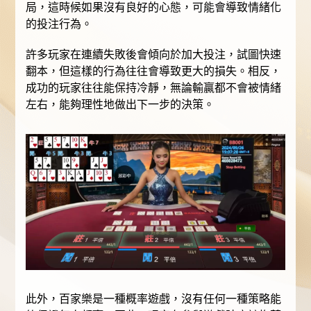
局，這時候如果沒有良好的心態，可能會導致情緒化
的投注行為。
許多玩家在連續失敗後會傾向於加大投注，試圖快速
翻本，但這樣的行為往往會導致更大的損失。相反，
成功的玩家往往能保持冷靜，無論輸贏都不會被情緒
左右，能夠理性地做出下一步的決策。
此外，百家樂是一種概率遊戲，沒有任何一種策略能