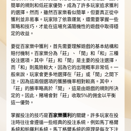
簡單的規則和低莊家優勢，成為了許多玩家追求獲利
的選擇。然而，雖然百家樂看似簡單，但要真正從中
獲利並非易事。玩家除了依靠運氣，還需要掌握一些
策略和技巧，才能在這場充滿隨機性的遊戲中取得穩
定的收益。
要從百家樂中獲利，首先需要理解遊戲的基本結構和
賠付機制。百家樂分為「莊」、「閒」和「和」三種
投注選項，其中「莊」和「閒」是主要的投注選擇，
而「和」則風險較大，因為它的出現概率非常低。一
般來說，玩家會更多地選擇在「莊」或「閒」之間下
注，因為這兩個選項的獲勝機率相對較高。其中，
「莊」的勝率略高於「閒」，這是由遊戲的規則所決
定的。因此，賭場會對「莊」收取5%的佣金以平衡
這一優勢。
掌握投注的技巧是
百家樂獲利
的關鍵，許多玩家在投
注時往往會遵循一些經典的投注系統，例如馬丁格爾
系統和帕羅利系統。馬丁格爾系統的原理是每次下注