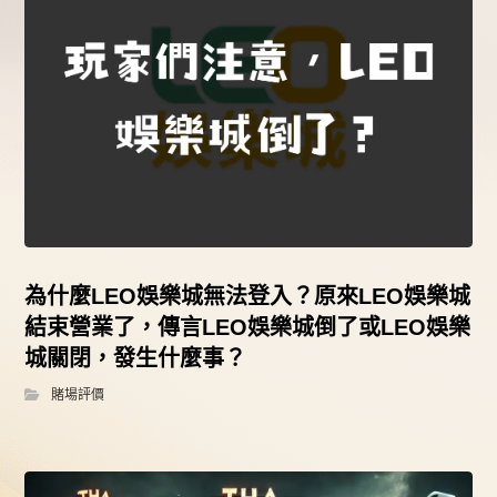
為什麼LEO娛樂城無法登入？原來LEO娛樂城
結束營業了，傳言LEO娛樂城倒了或LEO娛樂
城關閉，發生什麼事？
賭場評價