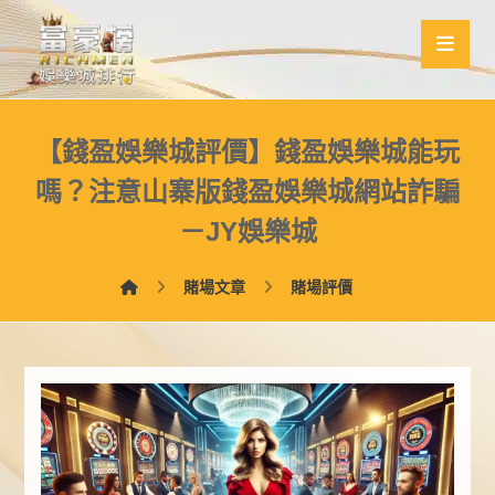
【錢盈娛樂城評價】錢盈娛樂城能玩
嗎？注意山寨版錢盈娛樂城網站詐騙
－JY娛樂城
賭場文章
賭場評價