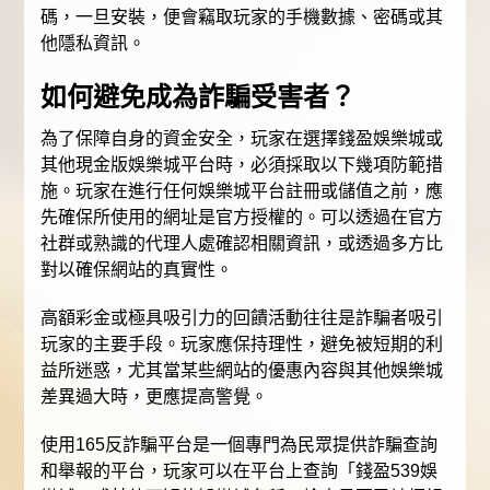
碼，一旦安裝，便會竊取玩家的手機數據、密碼或其
他隱私資訊。
如何避免成為詐騙受害者？
為了保障自身的資金安全，玩家在選擇錢盈娛樂城或
其他現金版娛樂城平台時，必須採取以下幾項防範措
施。玩家在進行任何娛樂城平台註冊或儲值之前，應
先確保所使用的網址是官方授權的。可以透過在官方
社群或熟識的代理人處確認相關資訊，或透過多方比
對以確保網站的真實性。
高額彩金或極具吸引力的回饋活動往往是詐騙者吸引
玩家的主要手段。玩家應保持理性，避免被短期的利
益所迷惑，尤其當某些網站的優惠內容與其他娛樂城
差異過大時，更應提高警覺。
使用165反詐騙平台是一個專門為民眾提供詐騙查詢
和舉報的平台，玩家可以在平台上查詢「錢盈539娛