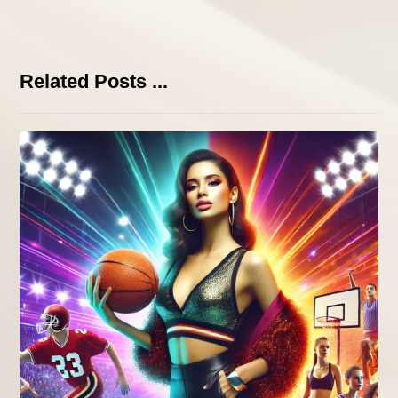
Related Posts ...