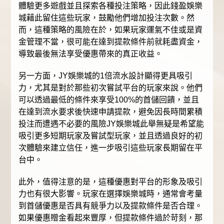
體驗更多遊戲並且探索各種投注策略，因此錢盈娛樂
城藉此留住這些玩家，鼓勵他們增加投注次數。然
而，這種策略的風險在於，如果玩家運氣不佳或是資
金管理不當，很可能在達到提款條件前就耗盡資金，
導致最後無法享受優惠帶來的真正收益。
另一方面，JY娛樂城的1倍流水設計顯得更具吸引
力，尤其是對於那些初次嘗試平台的玩家來說。他們
可以透過最低的條件來享受100%的首儲回饋，並且
在達到流水要求後快速申請提款，避免因長時間累積
投注而遭遇不必要的風險JY娛樂城此舉無疑是希望能
吸引更多短期玩家及嘗試型玩家，並且透過良好的初
次體驗來建立信任，進一步吸引這些玩家長期留在平
台中。
此外，值得注意的是，這種優惠對平台的形象及吸引
力也有很大影響。玩家在選擇娛樂城時，通常會考量
到首儲優惠是否具有競爭力以及提款條件是否合理。
如果優惠贈金看起來豐厚，但提款條件過於苛刻，那