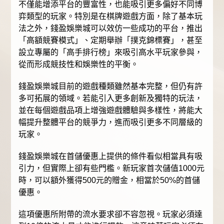
不僅能增添平台的豐富性，也能吸引更多偏好不同博
弈類型的玩家。特別是在棋牌遊戲方面，除了基本玩
法之外，錢盈娛樂城可以效仿一些成功的平台，推出
「高額競賽模式」、定期舉辦「撲克錦標賽」，甚至
設立專屬的「高手排行榜」來吸引高水平玩家參與，
從而形成競技性和娛樂性的平衡。
錢盈娛樂城目前的遊戲種類雖然基本完整，但仍有許
多可拓展的領域。若能引入更多創新及獨特的玩法，
並在每個遊戲品項上增強遊戲體驗與多樣性，將能大
幅提升整體平台的競爭力，進而吸引更多不同層級的
玩家。
錢盈娛樂城在首儲優惠上提供的條件看似相當具有吸
引力，但實際上卻有些門檻。新玩家首次儲值1000元
時，可以額外獲得500元的贈金，相當於50%的首儲
優惠。
這項優惠所附帶的流水要求卻不容忽視。玩家必須達