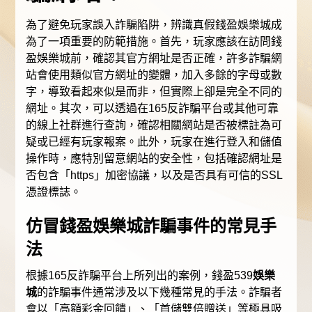
為了避免玩家誤入詐騙陷阱，辨識真假錢盈娛樂城成
為了一項重要的防範措施。首先，玩家應該在訪問錢
盈娛樂城前，確認其官方網址是否正確，許多詐騙網
站會使用類似官方網址的變體，加入多餘的字母或數
字，導致看起來似是而非，但實際上卻是完全不同的
網址。其次，可以透過在165反詐騙平台或其他可靠
的線上社群進行查詢，確認相關網站是否被標註為可
疑或已經有玩家報案。此外，玩家在進行登入和儲值
操作時，應特別留意網站的安全性，包括確認網址是
否包含「https」加密協議，以及是否具有可信的SSL
憑證標誌。
仿冒錢盈娛樂城詐騙事件的常見手
法
根據165反詐騙平台上所列出的案例，錢盈539
娛樂
城
的詐騙事件通常涉及以下幾種常見的手法。詐騙者
會以「高額彩金回饋」、「首儲雙倍贈送」等極具吸