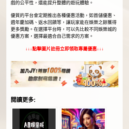
戲的公平性，還能提升整體的遊玩體驗。
優質的平台會定期推出各種優惠活動，如首儲優惠、
週年慶加碼、返水回饋等，讓玩家能在娛樂之餘獲得
更多獎勵。在選擇平台時，可以先比較不同娛樂城的
優惠方案，選擇最適合自己需求的方案。
↓↓↓點擊圖片註冊立即領取專屬優惠↓↓↓
閱讀更多: