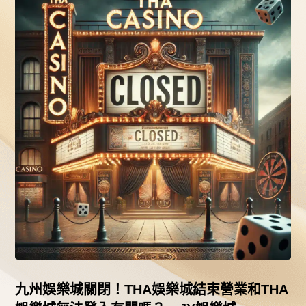
九州娛樂城關閉！THA娛樂城結束營業和THA