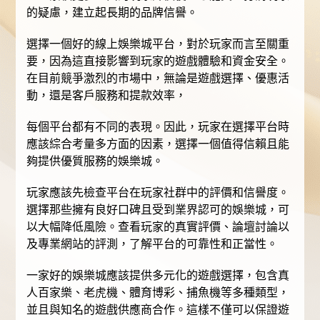
的疑慮，建立起長期的品牌信譽。
選擇一個好的線上娛樂城平台，對於玩家而言至關重
要，因為這直接影響到玩家的遊戲體驗和資金安全。
在目前競爭激烈的市場中，無論是遊戲選擇、優惠活
動，還是客戶服務和提款效率，
每個平台都有不同的表現。因此，玩家在選擇平台時
應該綜合考量多方面的因素，選擇一個值得信賴且能
夠提供優質服務的娛樂城。
玩家應該先檢查平台在玩家社群中的評價和信譽度。
選擇那些擁有良好口碑且受到業界認可的娛樂城，可
以大幅降低風險。查看玩家的真實評價、論壇討論以
及專業網站的評測，了解平台的可靠性和正當性。
一家好的娛樂城應該提供多元化的遊戲選擇，包含真
人百家樂、老虎機、體育博彩、捕魚機等多種類型，
並且與知名的遊戲供應商合作。這樣不僅可以保證遊