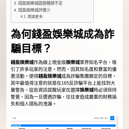
錢盈娛樂城遊戲種類不足
錢盈娛樂城評價少
閱讀更多:
為何錢盈娛樂城成為詐
騙目標？
錢盈娛樂城
作為線上現金版
娛樂城
業界知名平台，吸
引了許多玩家的注意。然而，因其知名度和豐富的優
惠活動，使得
錢盈娛樂城
成為詐騙集團鎖定的目標，
其中最值得注意的就是在165反詐騙平台上能找到大
量警告，這些資訊提醒玩家在選擇
娛樂城
時必須保持
警覺，因為一旦遭遇詐騙，往往會造成嚴重的財務損
失和個人隱私的洩漏。