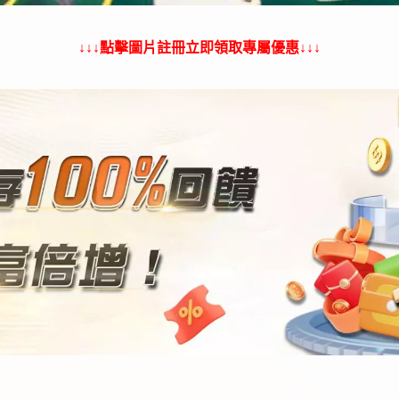
↓↓↓點擊圖片註冊立即領取專屬優惠↓↓↓