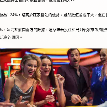
注莊家獲得回報的可能性更高，風險相對較小。
勢為1.24%，略高於莊家投注的優勢。雖然數值差距不大，但
4.36%，遠高於莊閒兩方的數據，這意味著投注和局對玩家來說
玩家的原因。