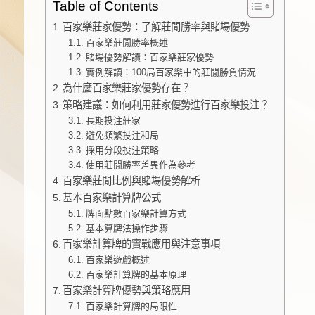
Table of Contents
百家樂莊家優勢：了解莊閒勝率與賭場優勢
百家樂莊閒勝率概述
賭場優勢解讀：百家樂莊家優勢
實例解讀：100局百家樂中的莊閒勝負情況
為什麼百家樂莊家優勢存在？
策略建議：如何利用莊家優勢進行百家樂投注？
長期投注莊家
避免頻繁投注和局
採用分段投注策略
使用莊閒勝率差異作為參考
百家樂莊閒比例與賭場優勢解析
基本百家樂計算牌公式
牌面點數百家樂計算方式
基本算牌法操作步驟
百家樂計算牌的實戰應用與注意事項
百家樂遊戲概述
百家樂計算牌的基本原理
百家樂計算牌優勢與策略應用
百家樂計算牌的局限性