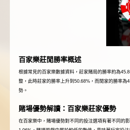
百家樂莊閒勝率概述
根據常見的百家樂數據資料，莊家賭局的勝率約為45.8
整，此時莊家的勝率上升到50.68%，而閒家的勝率為
勢。
賭場優勢解讀：百家樂莊家優勢
在百家樂中，賭場優勢對不同的投注選項有著不同的影