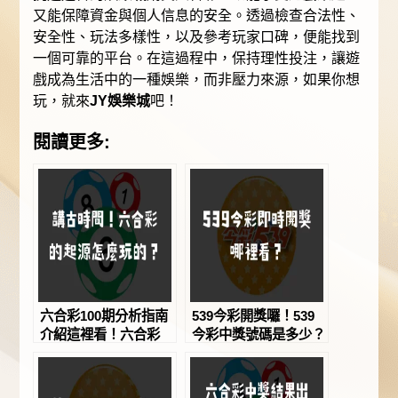
又能保障資金與個人信息的安全。透過檢查合法性、
安全性、玩法多樣性，以及參考玩家口碑，便能找到
一個可靠的平台。在這過程中，保持理性投注，讓遊
戲成為生活中的一種娛樂，而非壓力來源，如果你想
玩，就來
JY娛樂城
吧！
閱讀更多:
六合彩100期分析指南
539今彩開獎囉！539
介紹這裡看！六合彩
今彩中獎號碼是多少？
168社團可信度高嗎？
539今彩即時開獎告訴
－JY娛樂城
你！