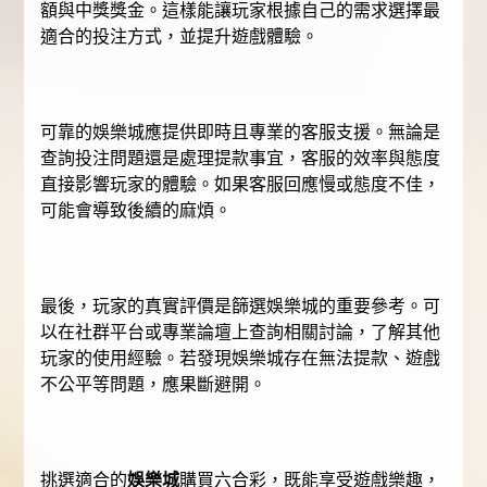
額與中獎獎金。這樣能讓玩家根據自己的需求選擇最
適合的投注方式，並提升遊戲體驗。
可靠的娛樂城應提供即時且專業的客服支援。無論是
查詢投注問題還是處理提款事宜，客服的效率與態度
直接影響玩家的體驗。如果客服回應慢或態度不佳，
可能會導致後續的麻煩。
最後，玩家的真實評價是篩選娛樂城的重要參考。可
以在社群平台或專業論壇上查詢相關討論，了解其他
玩家的使用經驗。若發現娛樂城存在無法提款、遊戲
不公平等問題，應果斷避開。
挑選適合的
娛樂城
購買六合彩，既能享受遊戲樂趣，