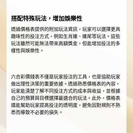
搭配特殊玩法，增加娛樂性
透過價格表提供的附加玩法資訊，玩家可以選擇更具
趣味性的投注方式，例如生肖連、連尾等玩法。這些
玩法雖然可能無法帶來高額獎金，但能增加投注的多
樣性與娛樂性。
六合彩價錢表不僅是玩家投注的工具，也是協助玩家
做出理性決策的重要依據。透過熟悉價格表的內容，
玩家能清楚了解不同投注方式的成本與收益，並根據
自己的預算與目標選擇最適合的玩法。此外，價格表
還能幫助玩家提高投注的透明度，避免因對規則不熟
悉而導致不必要的損失。