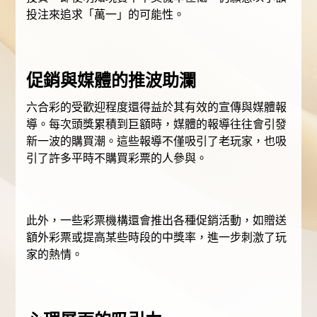
投注來追求「萬一」的可能性。
促銷與媒體的推波助瀾
六合彩的受歡迎程度還得益於其有效的宣傳與媒體報
導。每次頭獎累積到巨額時，媒體的報導往往會引發
新一波的購買潮。這些報導不僅吸引了老玩家，也吸
引了許多平時不購買彩票的人參與。
此外，一些彩票機構還會推出各種促銷活動，如贈送
額外彩票或提高某些時段的中獎率，進一步刺激了玩
家的熱情。