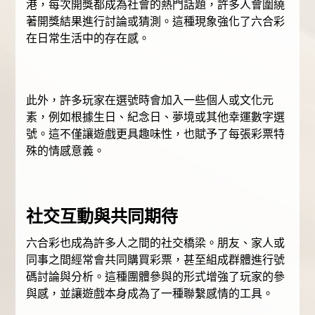
港，每次開獎都成為社會的熱門話題，許多人會圍繞
著開獎結果進行討論或猜測。這種現象強化了六合彩
在日常生活中的存在感。
此外，許多玩家在選號時會加入一些個人或文化元
素，例如根據生日、紀念日、夢境或其他幸運數字選
號。這不僅讓遊戲更具趣味性，也賦予了每張彩票特
殊的情感意義。
社交互動與共同期待
六合彩也成為許多人之間的社交橋梁。朋友、家人或
同事之間經常會共同購買彩票，甚至組成群體進行號
碼討論與分析。這種團體參與的形式增強了玩家的參
與感，並讓遊戲本身成為了一種聯繫感情的工具。