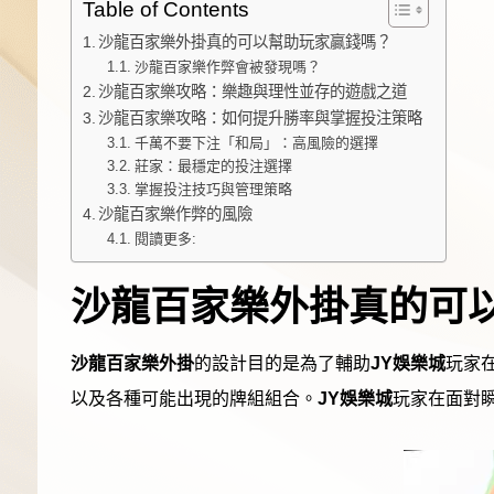
Table of Contents
沙龍百家樂外掛真的可以幫助玩家贏錢嗎？
沙龍百家樂作弊會被發現嗎？
沙龍百家樂攻略：樂趣與理性並存的遊戲之道
沙龍百家樂攻略：如何提升勝率與掌握投注策略
千萬不要下注「和局」：高風險的選擇
莊家：最穩定的投注選擇
掌握投注技巧與管理策略
沙龍百家樂作弊的風險
閱讀更多:
沙龍百家樂外掛真的可
沙龍百家樂外掛
的設計目的是為了輔助
JY娛樂城
玩家
以及各種可能出現的牌組組合。
JY娛樂城
玩家在面對