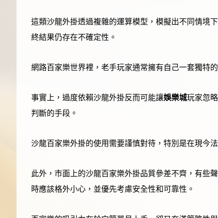
這類沙龍外掛透過複雜的運算模型，模擬出不同情境下
終結果仍存在不確定性。
網路百家樂世界裡，老手玩家通常擁有自己一套獨特的
事實上，過度依賴沙龍外掛反而可能讓
娛樂城
玩家忽略
判斷的手段。
沙龍百家樂外掛的使用需要謹慎對待，特別是在現今法
此外，市面上的沙龍百家樂外掛品質參差不齊，有些聲
時應該格外小心，並優先考慮安全性和可靠性。