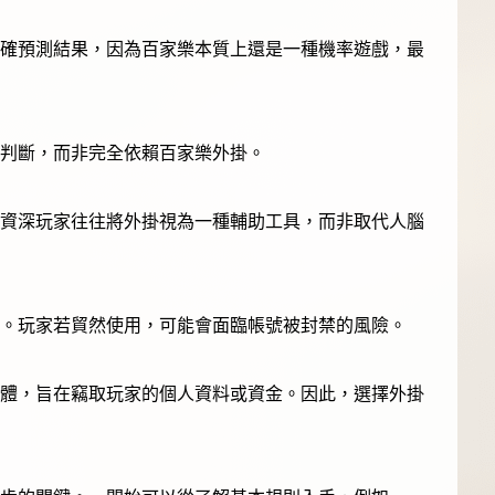
確預測結果，因為百家樂本質上還是一種機率遊戲，最
判斷，而非完全依賴百家樂外掛。
資深玩家往往將外掛視為一種輔助工具，而非取代人腦
。玩家若貿然使用，可能會面臨帳號被封禁的風險。
體，旨在竊取玩家的個人資料或資金。因此，選擇外掛