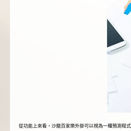
從功能上來看，沙龍百家樂外掛可以視為一種預測程式