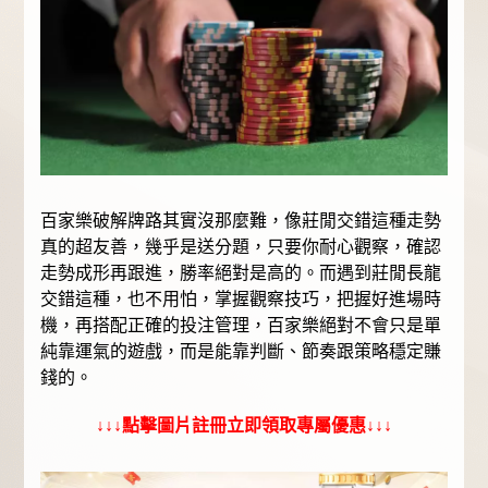
百家樂破解牌路其實沒那麼難，像莊閒交錯這種走勢
真的超友善，幾乎是送分題，只要你耐心觀察，確認
走勢成形再跟進，勝率絕對是高的。而遇到莊閒長龍
交錯這種，也不用怕，掌握觀察技巧，把握好進場時
機，再搭配正確的投注管理，百家樂絕對不會只是單
純靠運氣的遊戲，而是能靠判斷、節奏跟策略穩定賺
錢的。
↓↓↓點擊圖片註冊立即領取專屬優惠↓↓↓