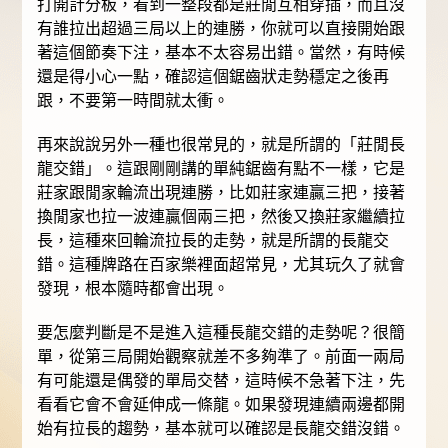
打開計分板，看到一整段都是莊閒互相穿插，而且沒
有誰拉出超過三局以上的連勝，你就可以直接開始跟
著這個節奏下注，基本不太容易出錯。當然，有時候
還是得小心一點，確認這個鋸齒狀走勢穩定之後再
跟，不要第一時間就太衝。
再來說說另外一種也很常見的，就是所謂的「莊閒長
龍交錯」。這跟剛剛講的單純鋸齒有點不一樣，它是
莊家跟閒家輪流出現連勝，比如莊家連贏三把，接著
換閒家也拉一波連贏個兩三把，然後又換莊家繼續拉
長，這種來回輪流拉長的走勢，就是所謂的長龍交
錯。這種牌路在百家樂裡面超常見，尤其玩久了就會
發現，根本隨時都會出現。
要怎麼判斷是不是進入這種長龍交錯的走勢呢？很簡
單，從第三局開始觀察就差不多夠準了。前面一兩局
有可能還是偶發的單局交替，這時候不急著下注，先
看看它會不會延伸成一條龍。如果發現連續兩邊都開
始有拉長的趨勢，基本就可以確認是長龍交錯沒錯。