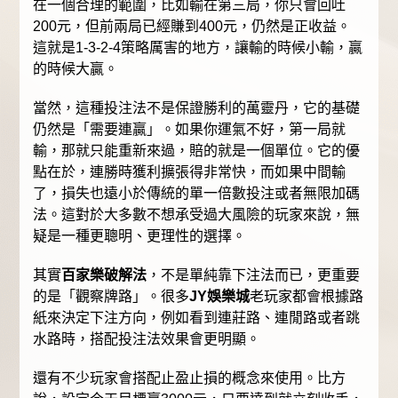
在一個合理的範圍，比如輸在第三局，你只會回吐
200元，但前兩局已經賺到400元，仍然是正收益。
這就是1-3-2-4策略厲害的地方，讓輸的時候小輸，贏
的時候大贏。
當然，這種投注法不是保證勝利的萬靈丹，它的基礎
仍然是「需要連贏」。如果你運氣不好，第一局就
輸，那就只能重新來過，賠的就是一個單位。它的優
點在於，連勝時獲利擴張得非常快，而如果中間輸
了，損失也遠小於傳統的單一倍數投注或者無限加碼
法。這對於大多數不想承受過大風險的玩家來說，無
疑是一種更聰明、更理性的選擇。
其實
百家樂破解法
，不是單純靠下注法而已，更重要
的是「觀察牌路」。很多
JY娛樂城
老玩家都會根據路
紙來決定下注方向，例如看到連莊路、連閒路或者跳
水路時，搭配投注法效果會更明顯。
還有不少玩家會搭配止盈止損的概念來使用。比方