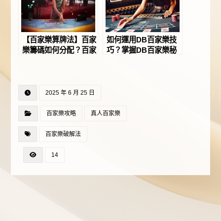
【百家樂算牌法】百家
如何運用DB百家樂技
樂籌碼如何分配？百家
巧？掌握DB百家樂秘
樂看法仙人為你指路好
訣真的可以贏大獎！－
路詳解－JY娛樂城
JY娛樂城
2025 年 6 月 25 日
百家樂攻略
真人百家樂
百家樂破解法
14