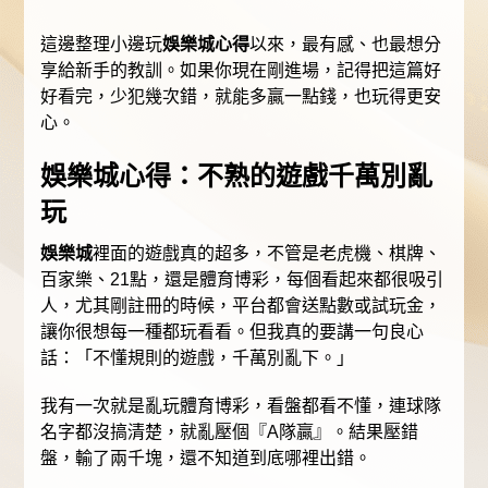
這邊整理小邊玩
娛樂城心得
以來，最有感、也最想分
享給新手的教訓。如果你現在剛進場，記得把這篇好
好看完，少犯幾次錯，就能多贏一點錢，也玩得更安
心。
娛樂城心得：不熟的遊戲千萬別亂
玩
娛樂城
裡面的遊戲真的超多，不管是老虎機、棋牌、
百家樂、21點，還是體育博彩，每個看起來都很吸引
人，尤其剛註冊的時候，平台都會送點數或試玩金，
讓你很想每一種都玩看看。但我真的要講一句良心
話：「不懂規則的遊戲，千萬別亂下。」
我有一次就是亂玩體育博彩，看盤都看不懂，連球隊
名字都沒搞清楚，就亂壓個『A隊贏』。結果壓錯
盤，輸了兩千塊，還不知道到底哪裡出錯。