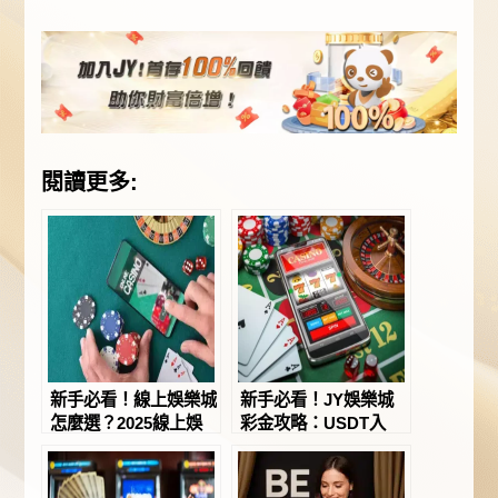
閱讀更多:
新手必看！線上娛樂城
新手必看！JY娛樂城
怎麼選？2025線上娛
彩金攻略：USDT入
樂城三大排行首選公
金、台幣出金，體驗金
開！－JY娛樂城
也能變現！