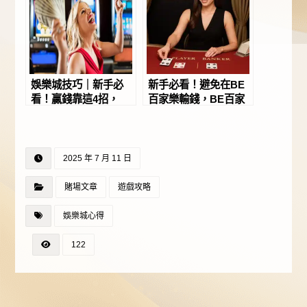
娛樂城技巧｜新手必
新手必看！避免在BE
看！贏錢靠這4招，
百家樂輸錢，BE百家
RTP選擇、吐分期一次
樂教學攻略，包你在
破解！－JY娛樂城
BE百家樂賺錢－JY娛
樂城
2025 年 7 月 11 日
賭場文章
遊戲攻略
娛樂城心得
122