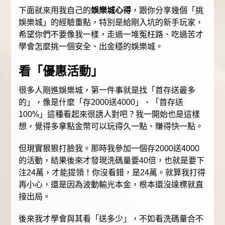
下面就來用我自己的
娛樂城心得
，跟你分享幾個「挑
娛樂城」的經驗重點，特別是給剛入坑的新手玩家，
希望你們不要像我一樣，走過一堆冤枉路、吃過苦才
學會怎麼挑一個安全、出金穩的娛樂城。
看「優惠活動」
很多人剛進娛樂城，第一件事就是找「首存送最多
的」，像是什麼「存2000送4000」、「首存送
100%」這種看起來很誘人對吧？我一開始也是這樣
想，覺得多拿點金幣可以玩得久一點、賺得快一點。
但現實狠狠打臉我。那時我參加一個存2000送4000
的活動，結果後來才發現洗碼量要40倍，也就是要下
注24萬，才能提領！你沒看錯，是24萬。就算我打得
再小心，還是因為波動輸光本金，根本還沒達標就直
接出局。
後來我才學會與其看「送多少」，不如看洗碼量合不