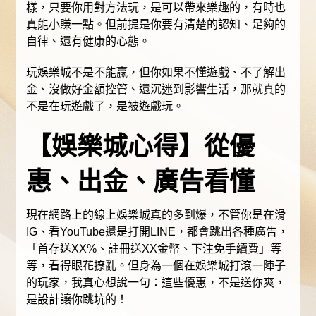
樣，只要你用對方法玩，是可以帶來樂趣的，有時也
真能小賺一點。但前提是你要有清楚的認知、足夠的
自律、還有健康的心態。
玩娛樂城不是不能贏，但你如果不懂遊戲、不了解出
金、沒做好金額控管、還沉迷到影響生活，那就真的
不是在玩遊戲了，是被遊戲玩。
【娛樂城心得】從優
惠、出金、廣告看懂
現在網路上的線上娛樂城真的多到爆，不管你是在滑
IG、看YouTube還是打開LINE，都會跳出各種廣告，
「首存送XX%、註冊送XX金幣、下注免手續費」等
等，看得眼花撩亂。但身為一個在娛樂城打滾一陣子
的玩家，我真心想說一句：這些優惠，不是送你爽，
是設計讓你跳坑的！