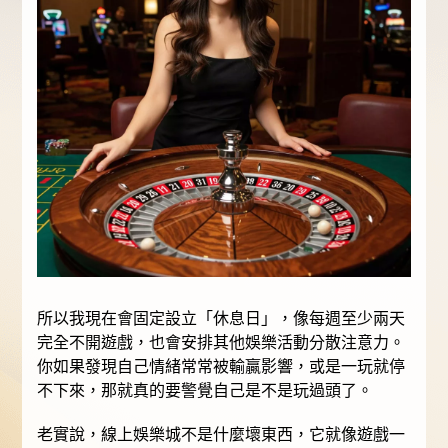
所以我現在會固定設立「休息日」，像每週至少兩天
完全不開遊戲，也會安排其他娛樂活動分散注意力。
你如果發現自己情緒常常被輸贏影響，或是一玩就停
不下來，那就真的要警覺自己是不是玩過頭了。
老實說，線上娛樂城不是什麼壞東西，它就像遊戲一