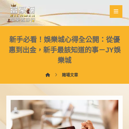
新手必看！娛樂城心得全公開：從優
惠到出金，新手最該知道的事－JY娛
樂城
賭場文章