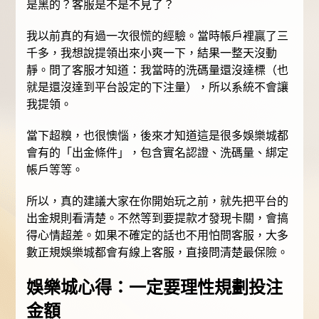
是黑的？客服是不是不見了？
我以前真的有過一次很慌的經驗。當時帳戶裡贏了三
千多，我想說提領出來小爽一下，結果一整天沒動
靜。問了客服才知道：我當時的洗碼量還沒達標（也
就是還沒達到平台設定的下注量），所以系統不會讓
我提領。
當下超糗，也很懊惱，後來才知道這是很多娛樂城都
會有的「出金條件」，包含實名認證、洗碼量、綁定
帳戶等等。
所以，真的建議大家在你開始玩之前，就先把平台的
出金規則看清楚。不然等到要提款才發現卡關，會搞
得心情超差。如果不確定的話也不用怕問客服，大多
數正規娛樂城都會有線上客服，直接問清楚最保險。
娛樂城心得：一定要理性規劃投注
金額