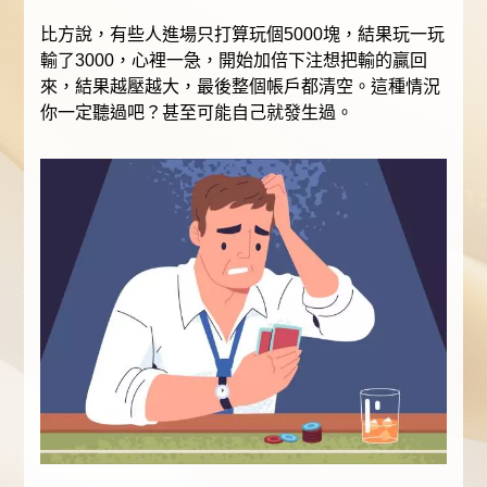
比方說，有些人進場只打算玩個5000塊，結果玩一玩
輸了3000，心裡一急，開始加倍下注想把輸的贏回
來，結果越壓越大，最後整個帳戶都清空。這種情況
你一定聽過吧？甚至可能自己就發生過。