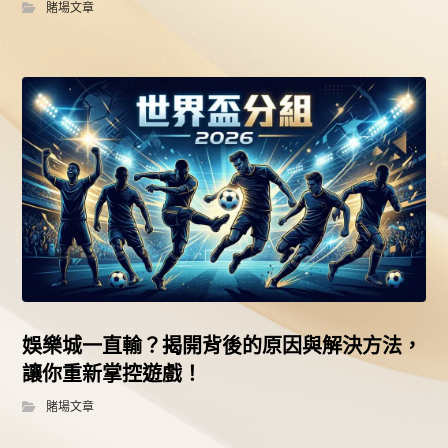
賭場文章
娛樂城一直輸？揭開背後的原因與解決方法，
讓你重新掌控遊戲！
賭場文章