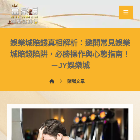
娛樂城賠錢真相解析：避開常見娛樂
城賠錢陷阱，必勝操作與心態指南！
－JY娛樂城
賭場文章