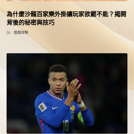
為什麼沙龍百家樂外掛讓玩家欲罷不能？揭開
背後的秘密與技巧
遊戲攻略