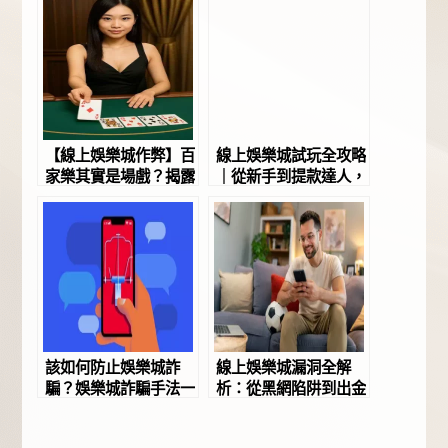
【線上娛樂城作弊】百
線上娛樂城試玩全攻略
家樂其實是場戲？揭露
｜從新手到提款達人，
線上娛樂城作弊的真
線上娛樂城試玩一步到
相！－JY娛樂城
位！－JY娛樂城
該如何防止娛樂城詐
線上娛樂城漏洞全解
騙？娛樂城詐騙手法一
析：從黑網陷阱到出金
次看，讓你不會掉入陷
陷阱，避開這些坑才是
阱！－JY娛樂城
真贏家！－JY娛樂城