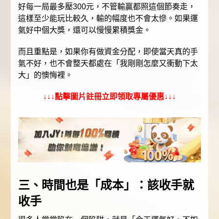
好每一局最多壓300元，不管輸贏都照這個節奏走，
這樣至少能玩比較久，輸的幅度也不會太慘。如果運
氣好中個大獎，還可以慢慢累積獎金。
而且重點是，如果你有做資金分配，即使當天真的手
氣不好，也不會整天都處在「我剛剛怎麼又衝動下太
大」的懊悔裡。
↓↓↓點擊圖片註冊立即領取專屬優惠↓↓↓
三、時間也是「成本」：該收手就
收手