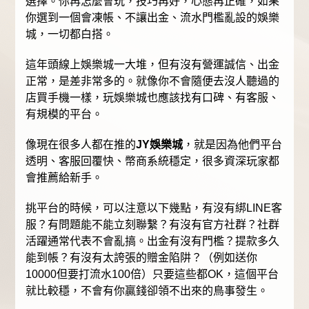
選擇。你再怎麼會玩，技巧再好，心態再正確，如果
你選到一個會凍帳、不讓出金、流水門檻亂設的娛樂
城，一切都白搭。
這年頭線上娛樂城一大堆，但有沒有營運誠信、出金
正常，是差非常多的。就像你不會隨便去沒人聽過的
店買手機一樣，玩娛樂城也應該找有口碑、有客服、
有規模的平台。
像現在很多人都在推的
JY娛樂城
，就是因為他們平台
透明、客服回覆快、幣商系統穩定，很多資深玩家都
會推薦給新手。
挑平台的時候，可以注意以下幾點，有沒有綁LINE客
服？有問題能不能立刻聯繫？有沒有官方社群？社群
活躍通常代表不會亂搞。出金有沒有門檻？提款多久
能到帳？有沒有太誇張的贈金陷阱？（例如送你
10000但要打流水100倍）只要這些都OK，這個平台
就比較穩，不會有你贏錢卻領不出來的鳥事發生。