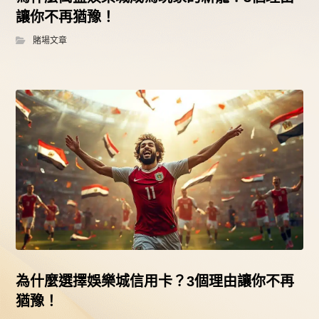
讓你不再猶豫！
賭場文章
為什麼選擇娛樂城信用卡？3個理由讓你不再
猶豫！