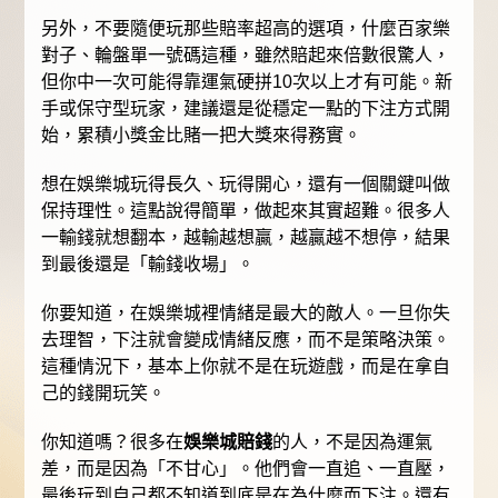
另外，不要隨便玩那些賠率超高的選項，什麼百家樂
對子、輪盤單一號碼這種，雖然賠起來倍數很驚人，
但你中一次可能得靠運氣硬拼10次以上才有可能。新
手或保守型玩家，建議還是從穩定一點的下注方式開
始，累積小獎金比賭一把大獎來得務實。
想在娛樂城玩得長久、玩得開心，還有一個關鍵叫做
保持理性。這點說得簡單，做起來其實超難。很多人
一輸錢就想翻本，越輸越想贏，越贏越不想停，結果
到最後還是「輸錢收場」。
你要知道，在娛樂城裡情緒是最大的敵人。一旦你失
去理智，下注就會變成情緒反應，而不是策略決策。
這種情況下，基本上你就不是在玩遊戲，而是在拿自
己的錢開玩笑。
你知道嗎？很多在
娛樂城賠錢
的人，不是因為運氣
差，而是因為「不甘心」。他們會一直追、一直壓，
最後玩到自己都不知道到底是在為什麼而下注。還有