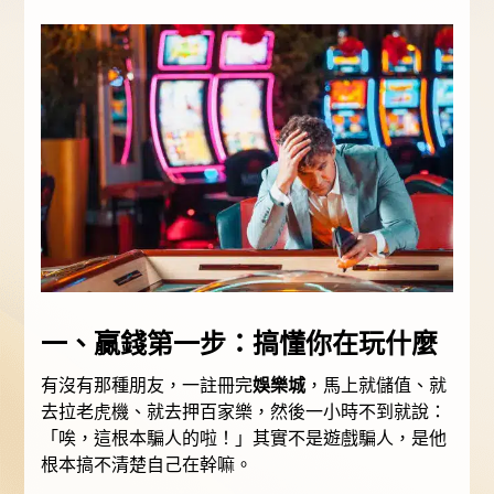
一、贏錢第一步：搞懂你在玩什麼
有沒有那種朋友，一註冊完
娛樂城
，馬上就儲值、就
去拉老虎機、就去押百家樂，然後一小時不到就說：
「唉，這根本騙人的啦！」其實不是遊戲騙人，是他
根本搞不清楚自己在幹嘛。