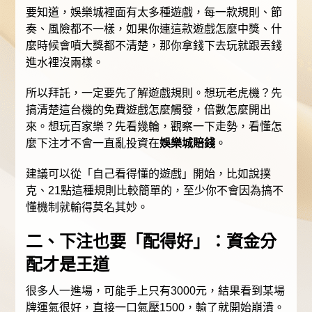
要知道，娛樂城裡面有太多種遊戲，每一款規則、節
奏、風險都不一樣，如果你連這款遊戲怎麼中獎、什
麼時候會噴大獎都不清楚，那你拿錢下去玩就跟丟錢
進水裡沒兩樣。
所以拜託，一定要先了解遊戲規則。想玩老虎機？先
搞清楚這台機的免費遊戲怎麼觸發，倍數怎麼開出
來。想玩百家樂？先看幾輪，觀察一下走勢，看懂怎
麼下注才不會一直亂投資在
娛樂城賠錢
。
建議可以從「自己看得懂的遊戲」開始，比如說撲
克、21點這種規則比較簡單的，至少你不會因為搞不
懂機制就輸得莫名其妙。
二、下注也要「配得好」：資金分
配才是王道
很多人一進場，可能手上只有3000元，結果看到某場
牌運氣很好，直接一口氣壓1500，輸了就開始崩潰。