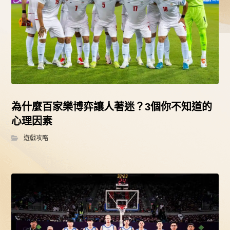
為什麼百家樂博弈讓人著迷？3個你不知道的
心理因素
遊戲攻略