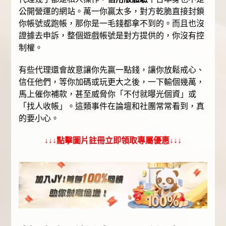
公開營運的網站。萬一你贏太多，對方乾脆直接封鎖
你帳號或跑帳，那你是一毛錢都拿不到的。而且也沒
證據去申訴，整個遊戲帳號是對方提供的，你沒有控
制權。
有些代理還會故意讓你先贏一點錢，讓你放鬆戒心、
信任他們，等你加碼或玩更大之後，一下輸個幾萬，
馬上催你補款，甚至威脅你「不付就曝光個資」或
「找人收帳」。這類事件在論壇和社團常常看到，真
的要小心。
↓↓↓點擊圖片註冊立即領取專屬優惠↓↓↓