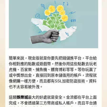
簡單來說，現金版就是你要先把錢儲進平台，平台給
你相對應的點數或遊戲幣，然後你用這些點數去玩老
虎機、百家樂、捕魚機、體育博彩等等。等你玩贏了
或中獎想出金，直接回到原本儲值用的帳戶，流程就
像網購一樣方便，而且都有SSL加密防盜技術，資料
也不太容易被外洩。
這類
娛樂城
最大的好處就是安全。金流都在平台上面
完成，不會透過第三方幣商或私人帳戶，而且平台通