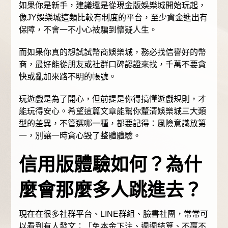
如果你是新手，建議還是從現金版娛樂城開始玩起，
像JY娛樂城這類比較有制度的平台，至少資金進出有
保障，不會一不小心被騙到懷疑人生。
而如果你真的想試試幣商娛樂城，務必找信譽好的幣
商，最好能從朋友或社群口碑認證來找，千萬不要貪
快或亂加來路不明的帳號。
玩遊戲是為了開心，但前提是你得搞懂遊戲規則，才
能玩得安心。希望這篇文章能幫你釐清娛樂城三大類
型的差異，不管選哪一種，都要記得：風險意識放第
一，別讓一時貪心毀了整體體驗。
信用版體驗如何？為什
麼會那麼多人跳進去？
現在在很多社群平台、LINE群組、臉書社團，常常可
以看到有人發文：「免本金下注、週週結算、不贏不