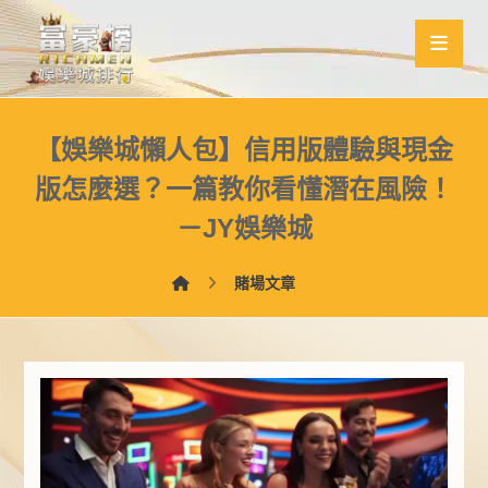
【娛樂城懶人包】信用版體驗與現金
版怎麼選？一篇教你看懂潛在風險！
－JY娛樂城
賭場文章