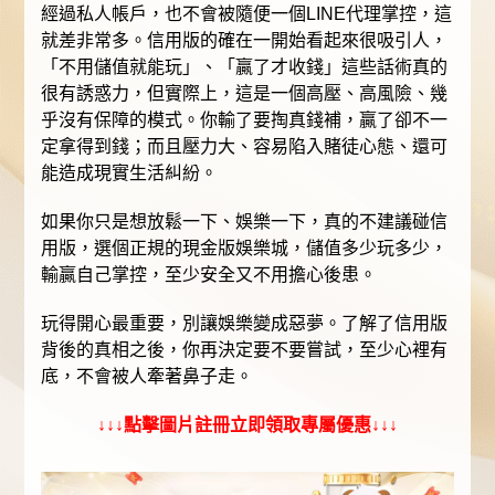
經過私人帳戶，也不會被隨便一個LINE代理掌控，這
就差非常多。信用版的確在一開始看起來很吸引人，
「不用儲值就能玩」、「贏了才收錢」這些話術真的
很有誘惑力，但實際上，這是一個高壓、高風險、幾
乎沒有保障的模式。你輸了要掏真錢補，贏了卻不一
定拿得到錢；而且壓力大、容易陷入賭徒心態、還可
能造成現實生活糾紛。
如果你只是想放鬆一下、娛樂一下，真的不建議碰信
用版，選個正規的現金版娛樂城，儲值多少玩多少，
輸贏自己掌控，至少安全又不用擔心後患。
玩得開心最重要，別讓娛樂變成惡夢。了解了信用版
背後的真相之後，你再決定要不要嘗試，至少心裡有
底，不會被人牽著鼻子走。
↓↓↓點擊圖片註冊立即領取專屬優惠↓↓↓