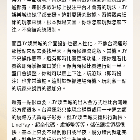
通都有，連很多歐洲線上投注平台才會有的玩法，JY
娛樂城也幾乎都支援。這對愛研究數據、習慣觀察細
節的玩家來說，根本就是天堂，你想怎麼玩就怎麼下
注，不會被系統限制。
而且JY娛樂城的介面設計也很人性化，不像台灣運彩
那樣點來點去要找半天，有時候還會跑版、當機。JY
不只操作簡單，還有即時比賽更新功能，讓你邊看比
賽邊即時掌握盤口變化。像有時候比賽進行到一半，
盤口會調整，你就可以馬上下注，玩滾球（即時投
注）也非常流暢。這對於想抓進場時機、玩刺激一點
的玩家來說真的很加分。
還有一點很重要，JY娛樂城的出入金方式也比台灣運
彩方便很多。台灣運彩只能現金購買或用一卡通之類
的繞路方式買電子彩券，但JY娛樂城支援銀行轉帳、
LinePay、超商代碼、虛擬幣等等，儲值跟提領都很
快，基本上只要不是例假日或半夜，幾分鐘內就能完
成，對急性子的玩家來說完全無痛。