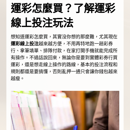
運彩怎麼買？了解運彩
線上投注玩法
想知道運彩怎麼買，其實沒你想的那麼難，尤其現在
運彩線上投注
越來越方便，不用再特地跑一趟彩券
行、拿筆填單、排隊付款，在家打開手機就能完成所
有操作。不過話說回來，無論你是要到實體彩券行買
運彩，還是想走線上操作的路線，基本的投注流程和
規則都還是要搞懂，否則亂押一通只會讓你錢包越來
越瘦。