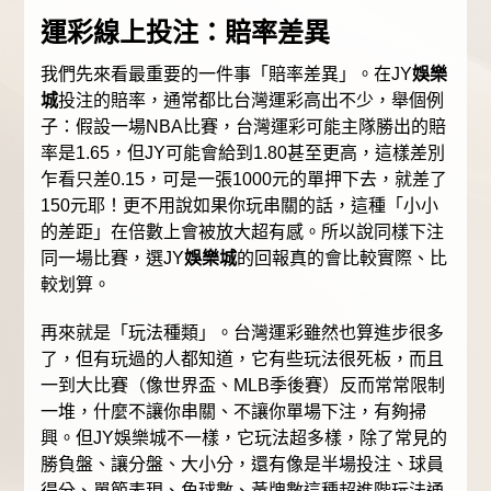
運彩線上投注：賠率差異
我們先來看最重要的一件事「賠率差異」。在JY
娛樂
城
投注的賠率，通常都比台灣運彩高出不少，舉個例
子：假設一場NBA比賽，台灣運彩可能主隊勝出的賠
率是1.65，但JY可能會給到1.80甚至更高，這樣差別
乍看只差0.15，可是一張1000元的單押下去，就差了
150元耶！更不用說如果你玩串關的話，這種「小小
的差距」在倍數上會被放大超有感。所以說同樣下注
同一場比賽，選JY
娛樂城
的回報真的會比較實際、比
較划算。
再來就是「玩法種類」。台灣運彩雖然也算進步很多
了，但有玩過的人都知道，它有些玩法很死板，而且
一到大比賽（像世界盃、MLB季後賽）反而常常限制
一堆，什麼不讓你串關、不讓你單場下注，有夠掃
興。但JY娛樂城不一樣，它玩法超多樣，除了常見的
勝負盤、讓分盤、大小分，還有像是半場投注、球員
得分、單節表現、角球數、黃牌數這種超進階玩法通