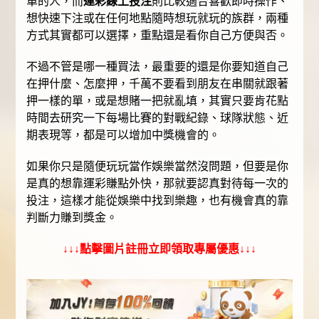
單的人，而
運彩線上投注
則比較適合喜歡即時操作、
想快速下注或在任何地點隨時想玩就玩的族群，兩種
方式其實都可以選擇，重點還是看你自己方便與否。
不過不管是哪一種買法，最重要的還是你要知道自己
在押什麼、怎麼押，千萬不要看到朋友在串關就跟著
押一樣的單，或是想賭一把就亂填，其實只要肯花點
時間去研究一下每場比賽的對戰紀錄、球隊狀態、近
期表現等，都是可以增加中獎機會的。
如果你只是隨便玩玩當作娛樂當然沒問題，但要是你
是真的想靠運彩賺點外快，那就要認真對待每一次的
投注，這樣才能從娛樂中找到樂趣，也有機會真的靠
判斷力賺到獎金。
↓↓↓點擊圖片註冊立即領取專屬優惠↓↓↓