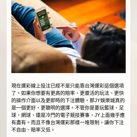
現在運彩線上投注已經不是只能靠台灣運彩這個選項
了。如果你想要有更高的賠率、更靈活的玩法、更快
的操作介面以及更即時的下注體驗，那JY娛樂城真的
是一個更好、更聰明的選擇。不管你是要玩籃球、足
球、網球、還是冷門的電子競技賽事，JY上面幾乎應
有盡有。而且不像台灣運彩那樣一堆限制，讓你下注
不自由、賠率又低。