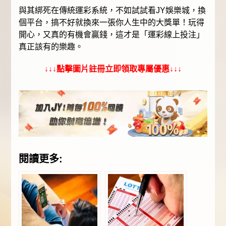
與其綁死在傳統運彩系統，不如試試看JY娛樂城，換
個平台，搞不好就換來一張你人生中的大獎單！玩得
開心，又真的有機會贏錢，這才是「運彩線上投注」
真正該有的樂趣。
↓↓↓點擊圖片註冊立即領取專屬優惠↓↓↓
閱讀更多: