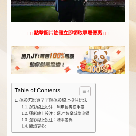
↓↓↓點擊圖片註冊立即領取專屬優惠↓↓↓
Table of Contents
運彩怎麼買？了解運彩線上投注玩法
運彩線上投注：利用優惠很重要
運彩線上投注：選JY娛樂城準沒錯
運彩線上投注：賠率差異
閱讀更多: