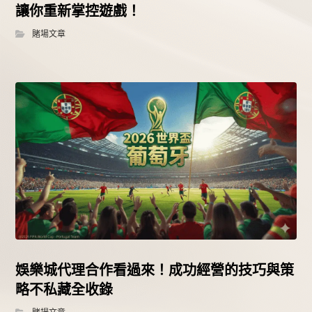
讓你重新掌控遊戲！
賭場文章
娛樂城代理合作看過來！成功經營的技巧與策
略不私藏全收錄