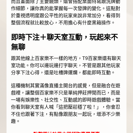
而且畫面除了主要鏡頭，還會搭配桌面特寫跟洗牌動
作細節，讓你真的能掌握每一次發牌的變化。這點對
於重視透明度跟公平性的玩家來說非常加分，看得到
整個流程就比較放心，不用擔心有什麼黑箱操作。
即時下注＋聊天室互動，玩起來不
無聊
跟其他線上百家樂不一樣的地方，T9百家樂還有聊天
室功能。你可以邊玩邊打字聊天，不管是跟其他玩家
分享下注心得，還是吐槽牌運爛，都能即時互動。
這種機制其實滿像直播主開台的感覺，但是融合在遊
戲裡，讓整個百家樂不只是單純押莊押閒而已，而是
一場有娛樂性、社交性、互動感的即時遊戲體驗。當
你看到聊天室有人喊「這把壓莊穩了啦！」，你會忍
不住也跟著下注，有點像跟朋友一起玩，增添不少樂
趣。