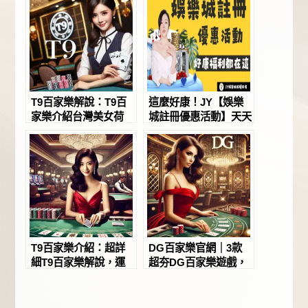
T9百家樂解說：T9百
這麼好康！JY【娛樂
家樂介紹台灣美女荷
城註冊優惠活動】天天
官，T9百家樂下注流
都在送娛樂城試玩金！
暢輕鬆贏－JY娛樂城
立即加入娛樂城送300
彩金！——富豪榜-娛
樂城排行
T9百家樂介紹：超詳
DG百家樂官網｜3款
細T9百家樂解說，運
超夯DG百家樂遊戲，
用T9百家樂優惠輕鬆
DG百家樂投注策略一
復仇－JY娛樂城
次看－JY娛樂城