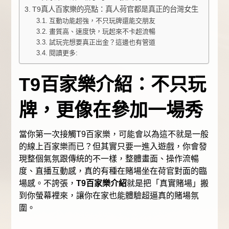
T9真人百家樂的亮點：真人荷官都是真正的台灣女生
互動功能超強，不只玩牌還能交朋友
畫質高、速度快，玩起來不卡超流暢
試玩完想要真正出金？這邊也有管道
閱讀更多:
T9百家樂介紹：不只玩
牌，更像在參加一場秀
當你第一次接觸T9百家樂，可能會以為這不就是一般
的線上百家樂而已？但其實只要一進入遊戲，你會發
現整個氣氛跟傳統的不一樣，整體畫面、操作流暢
度、直播互動感，真的有種在賭場坐在荷官對面的臨
場感。不誇張，
T9百家樂介紹
就是把「真實賭場」搬
到你螢幕裡來，讓你在家也能體驗超逼真的賭場氛
圍。