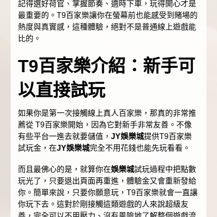
記得選好荷官、掌握節奏、適時下車，玩得開心才是
最重要的。T9百家樂讓你在螢幕前也能感受到賭場的
熱度與真實感，這種體驗，絕對不是普通線上遊戲能
比的。
T9百家樂介紹：新手可
以直接試玩
如果你是第一次接觸線上真人百家樂，那真的非常推
薦從 T9百家樂開始，因為它對新手非常友善。不像
有些平台一進去就要儲值，
JY娛樂城
提供T9百家樂
試玩金，在
JY娛樂城
完全不用花錢也能先玩看看。
而且最佛心的是，就算你在
娛樂城
試玩過程中把點數
玩光了，只要退出頁面再重進，體驗金又會重新發給
你。簡單來說，只要你願意玩，T9百家樂就會一直讓
你玩下去。這對於剛接觸這類遊戲的人來說超級友
善，完全可以不用壓力、沒有風險地了解整個遊戲流