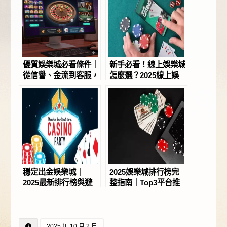
優質娛樂城必看條件｜
新手必看！線上娛樂城
從信譽、金流到客服，
怎麼選？2025線上娛
教你挑對平台不踩雷！
樂城三大排行首選公
－JY娛樂城
開！－JY娛樂城
穩定出金娛樂城｜
2025娛樂城排行榜完
2025最新排行榜與避
整指南｜Top3平台推
雷指南，找對平台才能
薦、五大評比條件一次
真正領錢回家！－JY
看！－JY娛樂城
娛樂城
2025 年 10 月 2 日