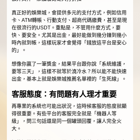
真正好的娛樂城，會提供多元的支付方式，例如信用
卡、ATM轉帳、行動支付、超商代碼繳費，甚至是現
在很流行的USDT。重點是，不管用什麼方式，要
快、要安全。尤其是出金，最好能做到幾分鐘到幾小
時內就到帳，這樣玩家才會覺得「錢放這平台是安心
的」。
想像你贏了一筆獎金，結果平台跟你說「系統維護，
要等三天」，這樣不就等於澆冷水？所以能不能快速
出金，基本上就是娛樂城推薦名單裡的「生死線」。
客服態度：有問題有人理才重要
再專業的系統也可能出狀況，這時候客服的態度就顯
得很重要。有些平台的客服完全就是「機器人等
級」，問三句話還是同一個罐頭回覆，讓人完全火
大。