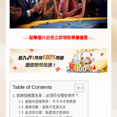
↓↓↓點擊圖片註冊立即領取專屬優惠↓↓↓
Table of Contents
娛樂城推薦名單：必須符合哪些條件？
遊戲內容要夠多、不卡卡才有爽度
優惠活動：誠意才是真功夫
金流快又穩：能提領才是真的