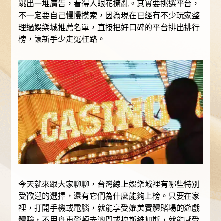
跳出一堆廣告，看得人眼花撩亂。其實要挑選平台，
不一定要自己慢慢摸索，因為現在已經有不少玩家整
理過娛樂城推薦名單，直接把好口碑的平台排出排行
榜，讓新手少走冤枉路。
今天就來跟大家聊聊，台灣線上娛樂城裡有哪些特別
受歡迎的選擇，還有它們為什麼能夠上榜。只要在家
裡，打開手機或電腦，就能享受媲美實體賭場的遊戲
體驗，不用舟車勞頓去澳門或拉斯維加斯，就能感受