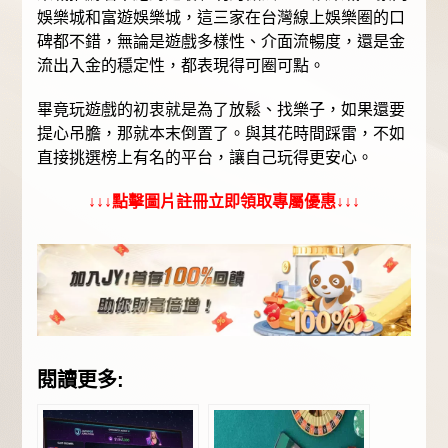
娛樂城和富遊娛樂城，這三家在台灣線上娛樂圈的口
碑都不錯，無論是遊戲多樣性、介面流暢度，還是金
流出入金的穩定性，都表現得可圈可點。
畢竟玩遊戲的初衷就是為了放鬆、找樂子，如果還要
提心吊膽，那就本末倒置了。與其花時間踩雷，不如
直接挑選榜上有名的平台，讓自己玩得更安心。
↓↓↓點擊圖片註冊立即領取專屬優惠↓↓↓
閱讀更多: