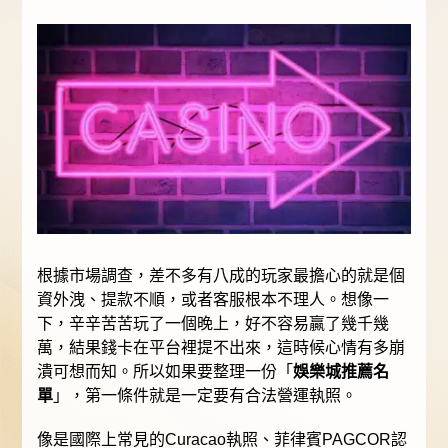
根據市場調查，差不多有八成的玩家最擔心的就是個
資外洩、提款不順，或者客服根本不理人。想像一
下，辛辛苦苦玩了一個晚上，好不容易贏了幾千幾
萬，結果錢卡在平台裡提不出來，這時候心情有多崩
潰可想而知。所以如果要整理一份「
娛樂城推薦名
單
」，第一條件就是一定要有合法營運執照。
像是國際上常見的Curacao執照、菲律賓PAGCOR認