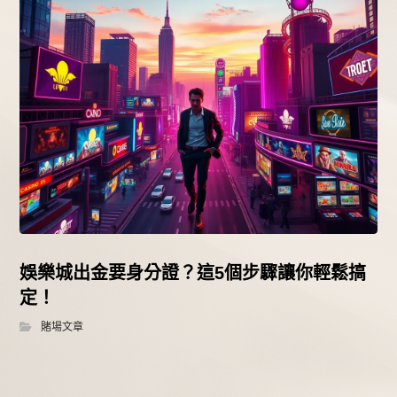
娛樂城出金要身分證？這5個步驟讓你輕鬆搞
定！
賭場文章