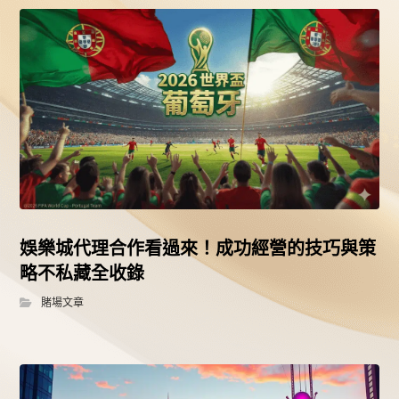
娛樂城代理合作看過來！成功經營的技巧與策
略不私藏全收錄
賭場文章