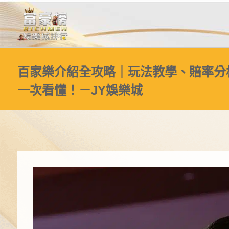
百家樂介紹全攻略｜玩法教學、賠率分
一次看懂！－JY娛樂城