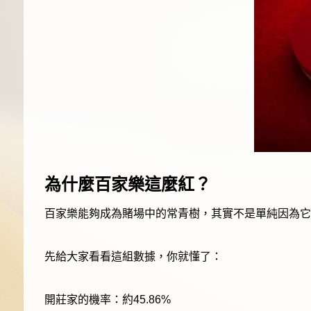
為什麼百家樂這麼紅？
百家樂能夠成為賭場中的常青樹，其實不是單純因為它
先給大家看看這組數據，你就懂了：
開莊家的機率：約45.86%