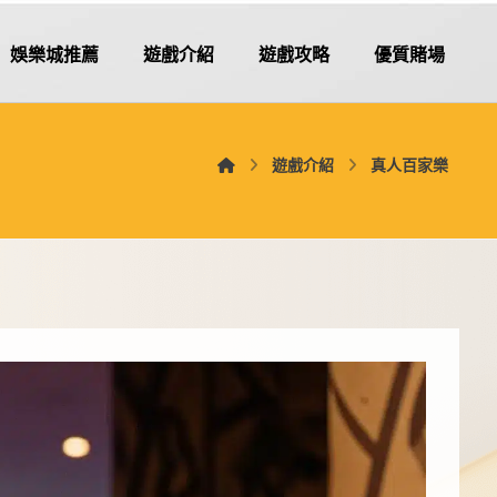
娛樂城推薦
遊戲介紹
遊戲攻略
優質賭場
遊戲介紹
真人百家樂