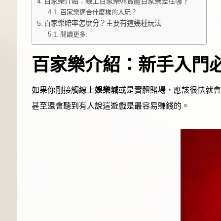
百家樂介紹：線上百家樂vs實體百家樂差在哪？
百家樂適合什麼樣的人玩？
百家樂賠率怎麼分？主要有這幾種玩法
閱讀更多:
百家樂介紹：新手入門
如果你剛接觸線上
娛樂城
或是實體賭場，應該很快就會
甚至還會聽到有人說這遊戲是最容易賺錢的。