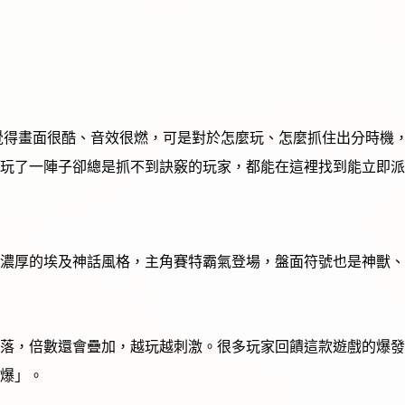
覺得畫面很酷、音效很燃，可是對於怎麼玩、怎麼抓住出分時機
玩了一陣子卻總是抓不到訣竅的玩家，都能在這裡找到能立即派
濃厚的埃及神話風格，主角賽特霸氣登場，盤面符號也是神獸、
落，倍數還會疊加，越玩越刺激。很多玩家回饋這款遊戲的爆發
爆」。