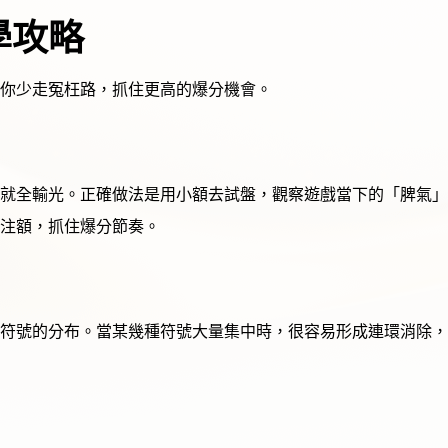
學攻略
你少走冤枉路，抓住更高的爆分機會。
就全輸光。正確做法是用小額去試盤，觀察遊戲當下的「脾氣」
注額，抓住爆分節奏。
符號的分布。當某幾種符號大量集中時，很容易形成連環消除，