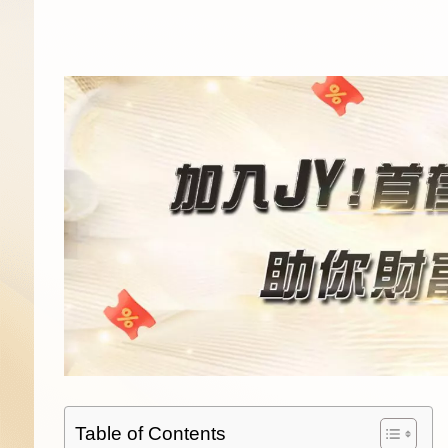
Table of Contents