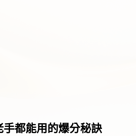
老手都能用的爆分秘訣