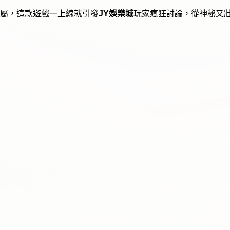
莫屬，這款遊戲一上線就引發
JY娛樂城
玩家瘋狂討論，從神秘又