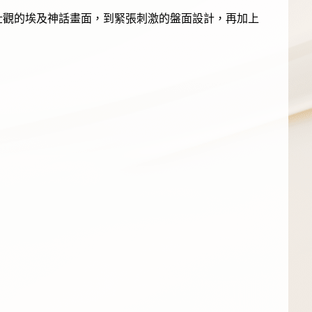
壯觀的埃及神話畫面，到緊張刺激的盤面設計，再加上