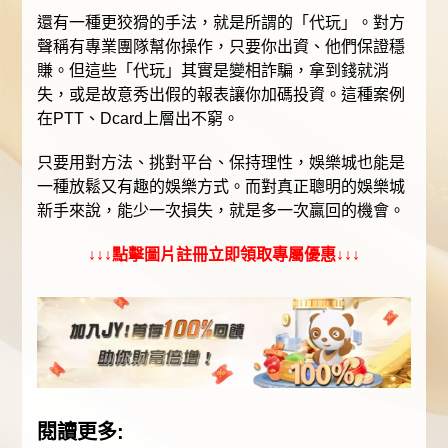
還有一種更狡猾的手法，就是所謂的「代玩」。對方
聲稱有專業團隊幫你操作，只要你出資、他們保證穩
賺。但這些「代玩」其實是變相詐騙，拿到錢就消
失，或是故意秀出假的報表讓你加碼投資。這種案例
在PTT、Dcard上層出不窮。
只要用對方法、挑對平台、保持理性，娛樂城也能是
一種放鬆又有趣的娛樂方式。而對真正聰明的娛樂城
新手來說，能少一次損失，就是多一次贏回的機會。
↓↓↓點擊圖片註冊立即領取專屬優惠↓↓↓
閱讀更多: