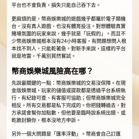
平台也不會負責，損失只能自己吞下去。
更麻煩的是，幣商娛樂城的遊戲幾乎都屬於電子類機
台，沒有真人遊戲、也沒有體育投注。對想體驗真實
賭場氛圍的玩家來說，幾乎就是「玩假的」。而且不
少幣商娛樂城根本沒有24小時客服，有問題想問人根
本找不到人，只能乾著急。對新手來說，這樣的平台
就是地雷，千萬別貿然嘗試。
幣商娛樂城風險高在哪？
先說最關鍵的一點：幣商娛樂城的交易沒保障。在現
金版娛樂城，玩家的儲值或提款都是透過平台系統執
行，有紀錄可查、有客服可協助；但幣商娛樂城完全
相反，所有交易都是私下完成的。你把錢轉過去，對
方承諾會幫你加點數，但他要是臨時說系統出錯、或
乾脆封鎖你，根本沒地方申訴。
另外一個大問題是「匯率浮動」。幣商會自己訂匯