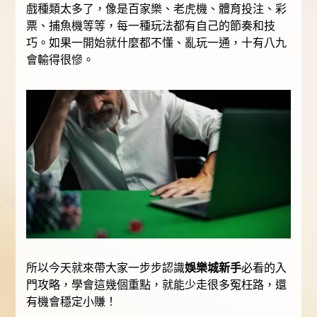
戲種類太多了，像是百家樂、老虎機、體育投注、彩
票、捕魚機等等，每一種玩法都有自己的節奏和技
巧。如果一開始就什麼都不懂、亂玩一通，十有八九
會輸得很慘。
所以今天就來帶大家一步步認識
娛樂城新手
必看的入
門攻略，學會這幾個重點，就能少走很多冤枉路，還
有機會穩定小賺！