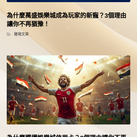
為什麼萬盛娛樂城成為玩家的新寵？3個理由
讓你不再猶豫！
賭場文章