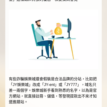
有些詐騙娛樂城還會假裝是合法品牌的分站，比如把
「JY娛樂城」改成「JY-ent」或「JY777」，域名只
差一兩個字。娛樂城新手看到熟悉的名字，以為是官
方網站，就直接註冊、儲值，等發現提款出不來才知
道進錯站。