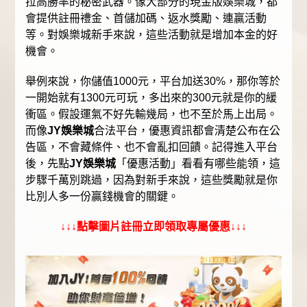
拉高勝率的秘密武器。像大部分的現金版娛樂城，都
會提供註冊禮金、首儲加碼、返水獎勵、連贏活動
等。對娛樂城新手來說，這些活動就是增加本金的好
機會。
舉例來說，你儲值1000元，平台加送30%，那你等於
一開始就有1300元可玩，多出來的300元就是你的緩
衝區。假設運氣不好先輸幾局，也不至於馬上出局。
而像
JY娛樂城
合法平台，優惠資訊都會清楚公布在公
告區，不會藏條件、也不會亂扣回饋。記得進入平台
後，先點
JY娛樂城
「優惠活動」看看有哪些能領，這
步驟千萬別跳過，因為對新手來說，這些獎勵就是你
比別人多一份贏錢機會的關鍵。
↓↓↓點擊圖片註冊立即領取專屬優惠↓↓↓