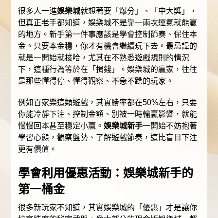
很多人一進
娛樂城
就想著要「爆分」、「中大獎」，
但真正老手都知道，娛樂城不是靠一兩次運氣就能贏
的地方。新手第一件事應該是學會控制節奏、保住本
金。只要本金穩，你才有機會繼續玩下去。最忌諱的
就是一開始就梭哈，尤其在不熟悉遊戲規則的情況
下，這種行為等於在「捐錢」。娛樂城的贏家，往往
是那些懂得停、懂得觀察、不急不躁的玩家。
例如百家樂這類遊戲，其實勝率都在50%左右，只要
你能冷靜下注、控制金額、別被一時輸贏影響，就能
慢慢回本甚至穩定小贏。
娛樂城新手
一開始不妨抱著
學習心態，觀察盤勢、了解遊戲節奏，這比盲目下注
更有價值。
學會利用優惠活動：娛樂城新手的
第一桶金
很多新玩家不知道，其實娛樂城的「優惠」才是讓你