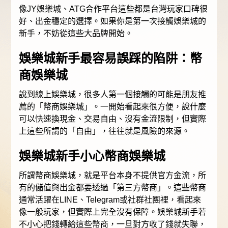
像JY娛樂城、ATG合作平台這些都是台灣玩家口碑很
好、出金穩定的選擇。如果你是第一次接觸娛樂城的
新手，不妨從這些大品牌開始。
娛樂城新手最容易誤踩的陷阱：幣
商娛樂城
說到線上娛樂城，很多人第一個接觸的可能是朋友推
薦的「幣商娛樂城」。一開始看起來很方便，說什麼
可以快速換現金、交易自由、沒有金流限制，但實際
上這些所謂的「自由」，往往就是風險的來源。
娛樂城新手小心幣商娛樂城
所謂幣商娛樂城，就是平台本身不提供官方金流，所
有的儲值與出金都要透過「第三方幣商」。這些幣商
通常活躍在LINE、Telegram或社群社團裡，看起來
像一般玩家，但實際上完全沒有保障。娛樂城新手若
不小心把錢轉給這些幣商，一旦對方收了錢就失聯，