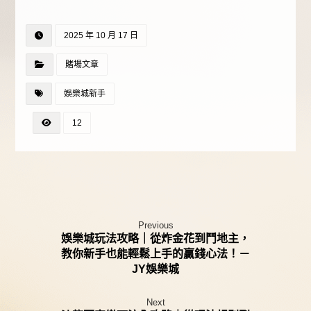
看！－JY娛樂城
上癮！－JY娛樂城
2025 年 10 月 17 日
賭場文章
娛樂城新手
12
Previous
娛樂城玩法攻略｜從炸金花到鬥地主，
教你新手也能輕鬆上手的贏錢心法！－
JY娛樂城
Next