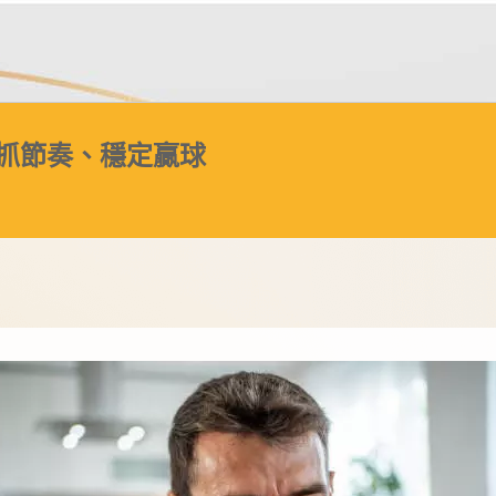
抓節奏、穩定贏球