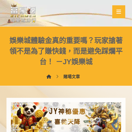
娛樂城體驗金真的重要嗎？玩家搶著
領不是為了賺快錢，而是避免踩爛平
台！ －JY娛樂城
賭場文章