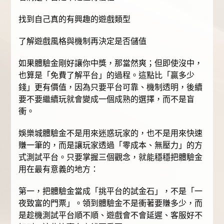
找到自己真的有興趣的遊戲類型
了解遊戲風格與機制再決定是否儲值
如果體驗金剛好讓你中獎，那當然爽；但即使沒中，
也算是「免費了解平台」的過程。這點比「贏多少
錢」更有價值，因為只要平台可靠、機制透明，後續
要不要繼續玩就會變成一個成熟的選擇，而不是盲
衝。
娛樂城體驗金不是用來迷惑玩家的，也不是用來快速
賺一筆的，而是讓玩家透過「零成本、無壓力」的方
式測試平台。只要掌握三個觀念，就能穩穩把體驗金
用在最有意義的地方：
第一，把體驗金當成「挑平台的試金石」，不是「一
夜致富的門票」。領到體驗金不是衝著要賺多少，而
是趁機測試平台順不順、遊戲會不會延遲、客服好不