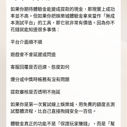
如果你期待體驗金能變成提款的現金，那現實上成功
率並不高。但如果你把娛樂城體驗金拿來當作「無成
本測試平台」的工具，那它就非常有價值。因為你不
花錢就能知道很多事情：
平台介面順不順
遊戲會不會延遲或閃退
客服回覆是否迅速、態度如何
爆分或中獎時帳務有沒有問題
提款審核是否透明不拖延
如果你是第一次嘗試線上娛樂城，用免費的額度去測
試整體流程，比自己直接掏錢安全一百倍。
體驗金真正的功能不是「保證玩家賺錢」，而是「幫