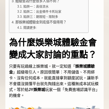
體驗金為什麼很多人領不到？
陷阱一：高倍流水
陷阱二：出金條件卡死玩家
陷阱三：期限短、限制多
那娛樂城體驗金到底值不值得用？
閱讀更多:
為什麼娛樂城體驗金會
變成大家討論的重點？
只要有玩過線上娛樂城，就一定知道「
娛樂城體驗
金
」超級吸引人。原因很簡單：不用儲值、不用綁
卡、沒有任何成本，就能直接拿到額度試玩，讓新手
不會還沒搞懂平台就先掏錢出來。這種無成本試玩模
式，等於給
JY娛樂城
玩家一個「免費進場認識平台」
的機會。