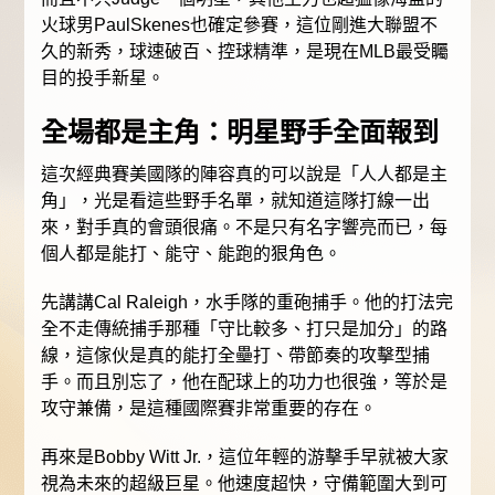
火球男PaulSkenes也確定參賽，這位剛進大聯盟不
久的新秀，球速破百、控球精準，是現在MLB最受矚
目的投手新星。
全場都是主角：明星野手全面報到
這次經典賽美國隊的陣容真的可以說是「人人都是主
角」，光是看這些野手名單，就知道這隊打線一出
來，對手真的會頭很痛。不是只有名字響亮而已，每
個人都是能打、能守、能跑的狠角色。
先講講Cal Raleigh，水手隊的重砲捕手。他的打法完
全不走傳統捕手那種「守比較多、打只是加分」的路
線，這傢伙是真的能打全壘打、帶節奏的攻擊型捕
手。而且別忘了，他在配球上的功力也很強，等於是
攻守兼備，是這種國際賽非常重要的存在。
再來是Bobby Witt Jr.，這位年輕的游擊手早就被大家
視為未來的超級巨星。他速度超快，守備範圍大到可