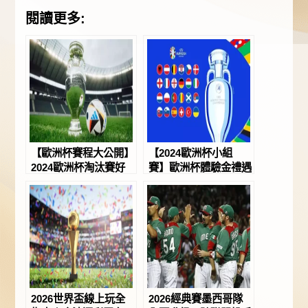
閱讀更多:
【歐洲杯賽程大公開】
【2024歐洲杯小組
2024歐洲杯淘汰賽好
賽】歐洲杯體驗金禮遇
刺激！歐洲杯首存就送
豐厚！歐洲杯懶人包一
回饋金－JY娛樂城
次看－JY娛樂城
2026世界盃線上玩全
2026經典賽墨西哥隊