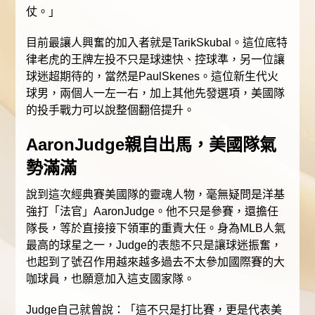
仗。」
目前最讓人興奮的加入者就是TarikSkubal。這位底特
律老虎的王牌左投不只是球速快、控球準，另一位讓
球迷超期待的，當然是PaulSkenes。這位新生代火
球男，兩個人一左一右，加上其他先發選項，美國隊
的投手戰力可以說整個翻倍提升。
AaronJudge親自出馬，美國隊氣
勢滿滿
說到這次經典賽美國隊的靈魂人物，毫無疑問是洋基
強打「法官」AaronJudge。他不只是參賽，還擔任
隊長，等於直接接下領軍的重責大任。身為MLB人氣
最高的球星之一，Judge的表態不只是讓球迷振奮，
也起到了號召作用越來越多過去不太參加國際賽的大
咖球員，也願意加入這支國家隊。
Judge自己就曾說：「這不只是打比賽，更是代表美