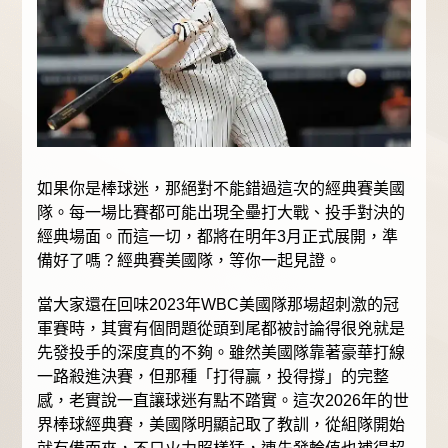
如果你是棒球迷，那絕對不能錯過這次的經典賽美國
隊。每一場比賽都可能出現全壘打大戰、投手對決的
經典場面。而這一切，都將在明年3月正式展開，準
備好了嗎？經典賽美國隊，等你一起見證。
當大家還在回味2023年WBC美國隊那場超刺激的冠
軍賽時，其實有個問題從頭到尾都被討論得很兇就是
先發投手的深度真的不夠。雖然美國隊靠著豪華打線
一路殺進決賽，但那種「打得贏，投得撐」的完整
感，老實說一直讓球迷有點不踏實。這次2026年的世
界棒球經典賽，美國隊明顯記取了教訓，從組隊開始