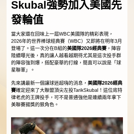
Skubal強勢加入美國先
發輪值
當大家還在回味上一屆WBC美國隊的精彩表現，
2026年的世界棒球經典賽（WBC）又即將在明年3月
登場了。這一次分在B組的
美國隊2026經典賽
，陣容
陸續曝光後，真的讓人越看越期待尤其是這次投手群
的陣容強到爆，搭配豪華的打線，簡直可以說是「球
星聯軍」。
先來講最新一個讓球迷超嗨的消息，
美國隊2026經典
賽
確定迎來了大聯盟頂尖左投TarikSkubal！這位底特
律老虎的王牌投手，可不是普通強他是連續兩年拿下
美聯賽揚獎的狠角色。