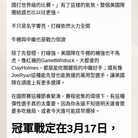
國打世界級的比賽。」有了這樣的氣氛，整個美國隊
團結感也比以往更強。
不只是名字響亮，打線依然火力全開
牛棚與中繼也是戰力保證
除了先發穩、打線強，美國隊在牛棚的補強也不馬
虎。像紅襪的GarrettWhitlock、大都會的
ClayHolmes，都是能吃關鍵局的中繼好手；還有像
JoeRyan這種能先發也能救援的萬用型選手，讓美國
隊在調度上有更多選擇。
在國際賽這種節奏緊湊、賽程密集的環境下，有這種
彈性選手真的太重要。因為你永遠不知道明天誰會需
要多吃幾局，或者今天誰可能提早爆掉。
冠軍戰定在3月17日，