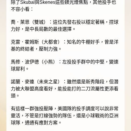
除了Skubal與Skenes這些鎂光燈焦點，其他投手也
不容小看：
喬．萊恩（雙城）：這位先發右投以穩定著稱，控球
力好，是中長局數的最佳選擇。
克雷．霍姆斯（大都會）：知名的牛棚好手，曾是洋
基的終結者，壓制力強。
馬修．波伊德（小熊）：左投投手群中的中堅，變速
球犀利。
諾蘭．麥連（未來之星）：雖然還是新秀階段，但潛
力被大聯盟高度看好，能投能打的二刀流屬性更添看
頭。
有這樣一群強投壓陣，美國隊的投手調度可以說非常
靈活，不管是打線強勢的隊伍，還是小球戰術的亞洲
球隊，通通有應對方案。