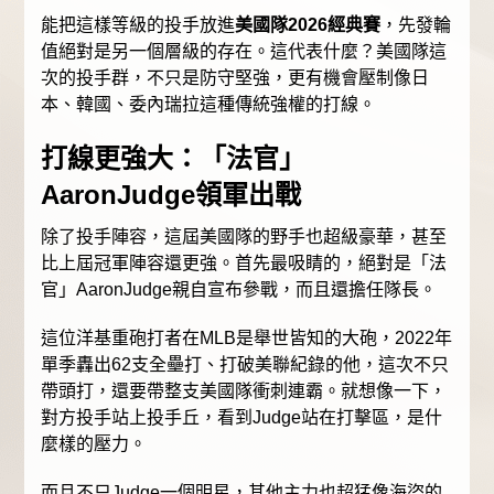
能把這樣等級的投手放進
美國隊2026經典賽
，先發輪
值絕對是另一個層級的存在。這代表什麼？美國隊這
次的投手群，不只是防守堅強，更有機會壓制像日
本、韓國、委內瑞拉這種傳統強權的打線。
打線更強大：「法官」
AaronJudge領軍出戰
除了投手陣容，這屆美國隊的野手也超級豪華，甚至
比上屆冠軍陣容還更強。首先最吸睛的，絕對是「法
官」AaronJudge親自宣布參戰，而且還擔任隊長。
這位洋基重砲打者在MLB是舉世皆知的大砲，2022年
單季轟出62支全壘打、打破美聯紀錄的他，這次不只
帶頭打，還要帶整支美國隊衝刺連霸。就想像一下，
對方投手站上投手丘，看到Judge站在打擊區，是什
麼樣的壓力。
而且不只Judge一個明星，其他主力也超猛像海盜的