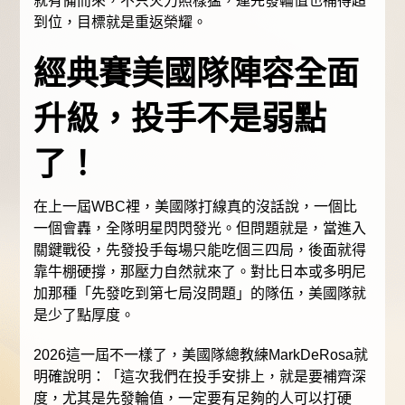
就有備而來，不只火力照樣猛，連先發輪值也補得超
到位，目標就是重返榮耀。
經典賽美國隊陣容全面
升級，投手不是弱點
了！
在上一屆WBC裡，美國隊打線真的沒話說，一個比
一個會轟，全隊明星閃閃發光。但問題就是，當進入
關鍵戰役，先發投手每場只能吃個三四局，後面就得
靠牛棚硬撐，那壓力自然就來了。對比日本或多明尼
加那種「先發吃到第七局沒問題」的隊伍，美國隊就
是少了點厚度。
2026這一屆不一樣了，美國隊總教練MarkDeRosa就
明確說明：「這次我們在投手安排上，就是要補齊深
度，尤其是先發輪值，一定要有足夠的人可以打硬