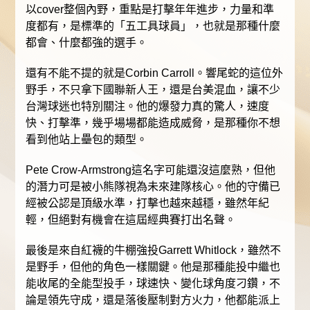
以cover整個內野，重點是打擊年年進步，力量和準
度都有，是標準的「五工具球員」，也就是那種什麼
都會、什麼都強的選手。
還有不能不提的就是Corbin Carroll。響尾蛇的這位外
野手，不只拿下國聯新人王，還是台美混血，讓不少
台灣球迷也特別關注。他的爆發力真的驚人，速度
快、打擊準，幾乎場場都能造成威脅，是那種你不想
看到他站上壘包的類型。
Pete Crow-Armstrong這名字可能還沒這麼熟，但他
的潛力可是被小熊隊視為未來建隊核心。他的守備已
經被公認是頂級水準，打擊也越來越穩，雖然年紀
輕，但絕對有機會在這屆經典賽打出名聲。
最後是來自紅襪的牛棚強投Garrett Whitlock，雖然不
是野手，但他的角色一樣關鍵。他是那種能投中繼也
能收尾的全能型投手，球速快、變化球角度刁鑽，不
論是領先守成，還是落後壓制對方火力，他都能派上