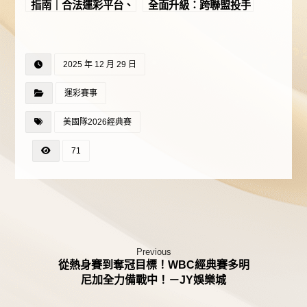
指南｜合法運彩平台、
全面升級：跨聯盟投手
玩法攻略與安全下注完
豪華集結，正式邁向冠
整解析！－JY娛樂城
軍競爭者行列！－JY
娛樂城
2025 年 12 月 29 日
運彩賽事
美國隊2026經典賽
71
Previous
從熱身賽到奪冠目標！WBC經典賽多明
尼加全力備戰中！－JY娛樂城