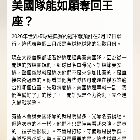
美國隊能如願奪回王
座？
2026年世界棒球經典賽的冠軍戰預計在3月17日舉
行，這代表整個三月都是全球棒球迷的狂歡月份。
現在大家普遍都超看好這屆經典賽美國隊，因為從一
開始的教練團規劃，到球員名單曝光、訓練節奏安
排，整個感覺就是這次他們不是來參加比賽的，是直
接來衝冠軍的。你看其他有些隊伍可能還在摸索誰適
合打哪個位置、先發怎麼排，美國這邊早就一副「我
們準備好了」的樣子，一開訓就是全力衝刺，完全進
入備戰狀態。
有些人會說美國隊靠的就是明星多，光靠名氣撐場。
但這次真的不一樣，他們不只是陣容看起來強，是真
的「裡子也很硬」。不管是打線、守備還是投手群，
全隊配置都超完整。而且更重要的是，這些球員不是