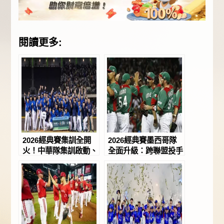
閱讀更多:
2026經典賽集訓全開
2026經典賽墨西哥隊
火！中華隊集訓啟動、
全面升級：跨聯盟投手
拚戰東京直指邁阿密！
豪華集結，正式邁向冠
－JY娛樂城
軍競爭者行列！－JY
娛樂城