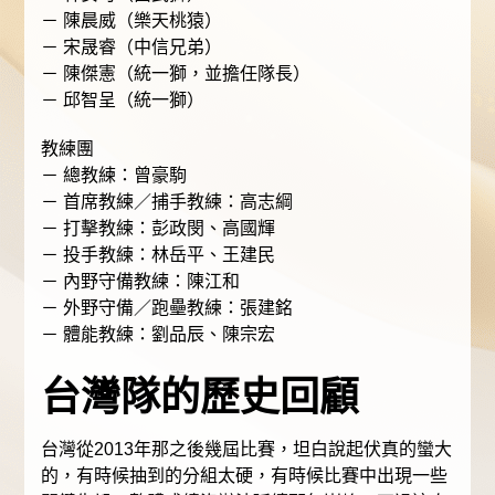
－ 陳晨威（樂天桃猿）
－ 宋晟睿（中信兄弟）
－ 陳傑憲（統一獅，並擔任隊長）
－ 邱智呈（統一獅）
教練團
－ 總教練：曾豪駒
－ 首席教練／捕手教練：高志綱
－ 打擊教練：彭政閔、高國輝
－ 投手教練：林岳平、王建民
－ 內野守備教練：陳江和
－ 外野守備／跑壘教練：張建銘
－ 體能教練：劉品辰、陳宗宏
台灣隊的歷史回顧
台灣從2013年那之後幾屆比賽，坦白說起伏真的蠻大
的，有時候抽到的分組太硬，有時候比賽中出現一些