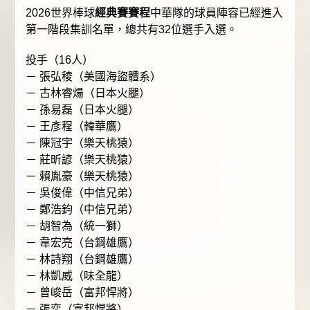
2026世界棒球
經典賽賽程
中華隊的球員陣容已經進入
第一階段集訓名單，總共有32位選手入選。
投手（16人）
－ 張弘稜（美國海盜體系）
－ 古林睿煬（日本火腿）
－ 孫易磊（日本火腿）
－ 王彥程（韓華鷹）
－ 陳冠宇（樂天桃猿）
－ 莊昕諺（樂天桃猿）
－ 賴胤豪（樂天桃猿）
－ 吳俊偉（中信兄弟）
－ 鄭浩鈞（中信兄弟）
－ 胡智為（統一獅）
－ 韋宏亮（台鋼雄鷹）
－ 林詩翔（台鋼雄鷹）
－ 林凱威（味全龍）
－ 曾峻岳（富邦悍將）
－ 張奕（富邦悍將）