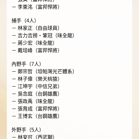
－ 李東洺（富邦悍將）
捕手（4人）
－ 林家正（自由球員）
－ 吉力吉撈・鞏冠（味全龍）
－ 蔣少宏（味全龍）
－ 戴培峰（富邦悍將）
內野手（7人）
－ 鄭宗哲（坦帕灣光芒體系）
－ 林子偉（樂天桃猿）
－ 江坤宇（中信兄弟）
－ 吳念庭（台鋼雄鷹）
－ 張政禹（味全龍）
－ 張育成（富邦悍將）
－ 王博玄（台鋼雄鷹）
外野手（5人）
－ 林安可（西武獅）