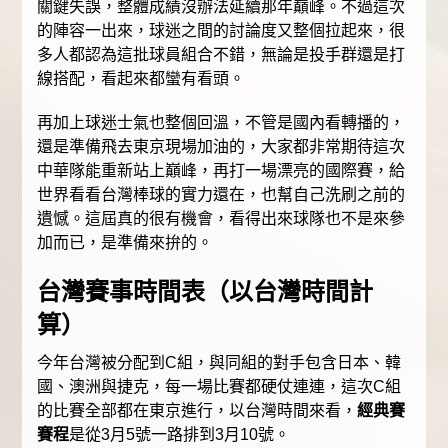
關鍵失誤，整體成績沒辦法延續那年巔峰。不過這次
的陣容一出來，球迷之間的討論度又整個拉起來，很
多人都認為這批球員組合不錯，無論是投手群還是打
線搭配，看起來都蠻有看頭。
再加上球迷士氣也整個回溫，不管是國內看轉播的，
還是準備飛去東京現場加油的，大家都非常期待這次
中華隊能重新站上巔峰，再打一場漂亮的國際賽，給
世界看看台灣棒球的實力還在，也幫自己洗刷之前的
遺憾。這屆真的很有機會，看得出來球隊也不是來參
加而已，是準備來拚的。
台灣賽事時間表（以台灣時間計
算）
今年台灣被分配到C組，與同組的對手包含日本、韓
國、澳洲與捷克，每一場比賽都硬仗連連，這次C組
的比賽全部都在東京進行，以台灣時間來看，
經典賽
賽程
是從3月5號一路排到3月10號。