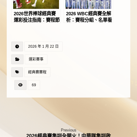
2026世界棒球經典賽
2026 WBC經典賽全解
運彩投注指南：賽程節
析：賽程分組、名單看
奏與運彩玩法解析！－
點與關鍵規則一次看
JY娛樂城
懂！－JY娛樂城
2026 年 1 月 22 日
運彩賽事
經典賽賽程
69
Previous
2026經典賽集訓全開火！中華隊集訓啟