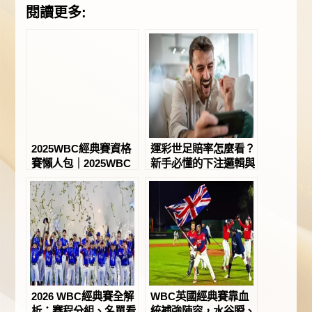
閱讀更多:
2025WBC經典賽資格
運彩世足賠率怎麼看？
賽懶人包｜2025WBC
新手必懂的下注邏輯與
經典賽資格賽名單球員
避雷指南！－JY娛樂
一次看－JY娛樂城
城
2026 WBC經典賽全解
WBC英國經典賽靠血
析：賽程分組、名單看
統補強陣容，水谷瞬、