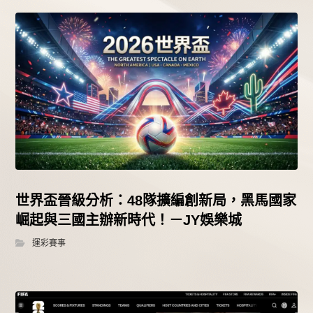
世界盃晉級分析：48隊擴編創新局，黑馬國家
崛起與三國主辦新時代！－JY娛樂城
運彩賽事