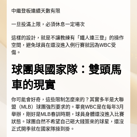
中繼登板連續天數有限
一旦投滿上限，必須休息一定場次
這樣的設計，就是不讓教練有「鐵人連三登」的操作
空間，避免球員在還沒進入例行賽就因為WBC受
傷。
球團與國家隊：雙頭馬
車的現實
你可能會好奇，這些限制怎麼來的？其實多半是大聯
盟（MLB）球團強烈要求的。畢竟WBC是在每年3月
舉辦，剛好是MLB春訓時期，球員身體還沒進入比賽
狀態。球團自然不希望自己砸大錢簽來的球星，還沒
正式開季就在國家隊操到掛。