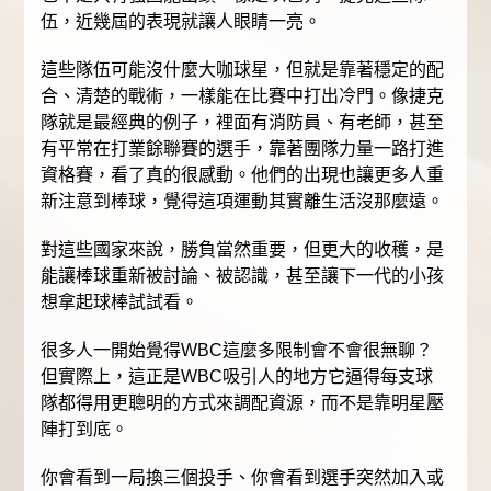
伍，近幾屆的表現就讓人眼睛一亮。
這些隊伍可能沒什麼大咖球星，但就是靠著穩定的配
合、清楚的戰術，一樣能在比賽中打出冷門。像捷克
隊就是最經典的例子，裡面有消防員、有老師，甚至
有平常在打業餘聯賽的選手，靠著團隊力量一路打進
資格賽，看了真的很感動。他們的出現也讓更多人重
新注意到棒球，覺得這項運動其實離生活沒那麼遠。
對這些國家來說，勝負當然重要，但更大的收穫，是
能讓棒球重新被討論、被認識，甚至讓下一代的小孩
想拿起球棒試試看。
很多人一開始覺得WBC這麼多限制會不會很無聊？
但實際上，這正是WBC吸引人的地方它逼得每支球
隊都得用更聰明的方式來調配資源，而不是靠明星壓
陣打到底。
你會看到一局換三個投手、你會看到選手突然加入或