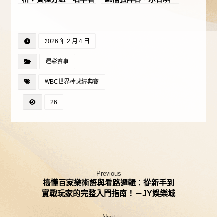
點與關鍵規則一次看
查普曼加入成焦點！－
懂！－JY娛樂城
JY娛樂城
2026 年 2 月 4 日
運彩賽事
WBC世界棒球經典賽
26
Previous
搞懂百家樂術語與看路邏輯：從新手到
實戰玩家的完整入門指南！－JY娛樂城
Next