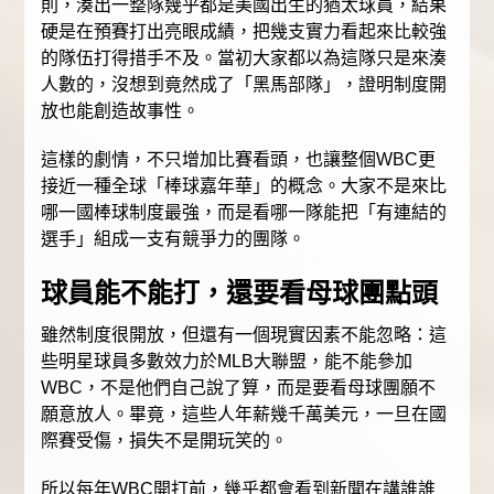
則，湊出一整隊幾乎都是美國出生的猶太球員，結果
硬是在預賽打出亮眼成績，把幾支實力看起來比較強
的隊伍打得措手不及。當初大家都以為這隊只是來湊
人數的，沒想到竟然成了「黑馬部隊」，證明制度開
放也能創造故事性。
這樣的劇情，不只增加比賽看頭，也讓整個WBC更
接近一種全球「棒球嘉年華」的概念。大家不是來比
哪一國棒球制度最強，而是看哪一隊能把「有連結的
選手」組成一支有競爭力的團隊。
球員能不能打，還要看母球團點頭
雖然制度很開放，但還有一個現實因素不能忽略：這
些明星球員多數效力於MLB大聯盟，能不能參加
WBC，不是他們自己說了算，而是要看母球團願不
願意放人。畢竟，這些人年薪幾千萬美元，一旦在國
際賽受傷，損失不是開玩笑的。
所以每年WBC開打前，幾乎都會看到新聞在講誰誰