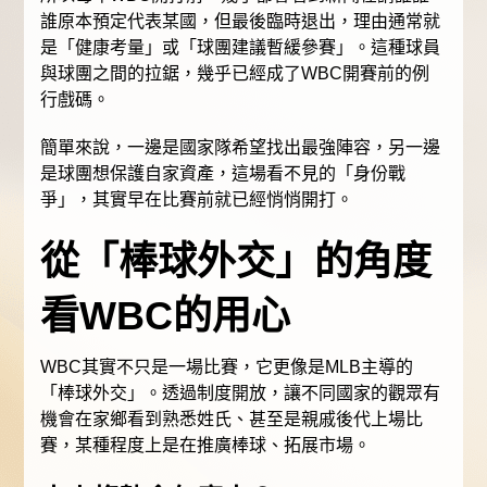
誰原本預定代表某國，但最後臨時退出，理由通常就
是「健康考量」或「球團建議暫緩參賽」。這種球員
與球團之間的拉鋸，幾乎已經成了WBC開賽前的例
行戲碼。
簡單來說，一邊是國家隊希望找出最強陣容，另一邊
是球團想保護自家資產，這場看不見的「身份戰
爭」，其實早在比賽前就已經悄悄開打。
從「棒球外交」的角度
看WBC的用心
WBC其實不只是一場比賽，它更像是MLB主導的
「棒球外交」。透過制度開放，讓不同國家的觀眾有
機會在家鄉看到熟悉姓氏、甚至是親戚後代上場比
賽，某種程度上是在推廣棒球、拓展市場。