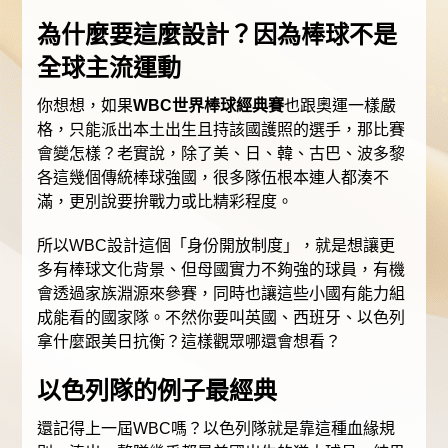
為什麼要這麼設計？因為棒球不是
全球主流運動
你想想，如果
WBC世界棒球經典賽
也跟奧運一樣嚴
格，只能派出本土出生且持該國護照的選手，那比賽
會變怎樣？老實說，除了美、日、韓、古巴、波多黎
各這幾個傳統棒球強國，很多隊伍根本連人都湊不
滿，更別說要拚戰力或比精彩程度。
所以WBC設計這個「身份開放制度」，就是想讓更
多有棒球文化背景、但母國實力不夠強的球員，有機
會透過家族淵源來參賽，同時也讓這些小國有能力組
成能看的國家隊。不然你要叫英國、西班牙、以色列
拿什麼跟美日抗衡？這樣觀眾哪還會想看？
以色列隊的例子最經典
還記得上一屆WBC嗎？以色列隊就是靠這種血緣規