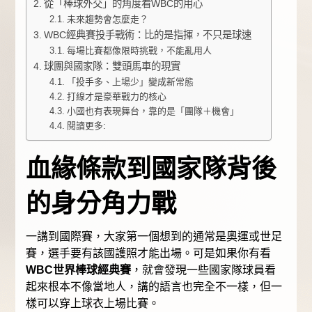
從「棒球外交」的角度看WBC的用心
未來趨勢會怎麼走？
WBC經典賽投手戰術：比的是指揮，不只是球速
每場比賽都像限時挑戰，不能亂用人
球團與國家隊：雙頭馬車的現實
「投手多、上場少」變成新常態
打線才是豪華戰力的核心
小國也有表現舞台，靠的是「團隊＋機會」
閱讀更多:
血緣條款到國家隊背後
的身分角力戰
一講到國際賽，大家第一個想到的通常是奧運或世足
賽，選手要有該國護照才能出場。可是如果你有看
WBC世界棒球經典賽
，就會發現一些國家隊球員看
起來根本不像當地人，講的語言也完全不一樣，但一
樣可以穿上球衣上場比賽。