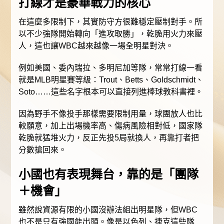
打線才是豪華戰力的核心
在這麼多限制下，其實防守方很難穩定壓制對手。所
以不少強隊開始轉向「進攻取勝」，乾脆用火力來壓
人，這也讓WBC越來越像一場全明星對決。
例如美國、委內瑞拉、多明尼加等隊，常常打線一看
就是MLB明星賽等級：Trout、Betts、Goldschmidt、
Soto……這些名字根本可以直接列進棒球教科書裡。
因為野手不像投手那樣需要限制用量，球團放人也比
較願意，加上出場機率高、傷病風險相對低，國家隊
乾脆就猛堆火力，反正先投5局就換人，再靠打者把
分數搶回來。
小國也有表現舞台，靠的是「團隊
＋機會」
雖然說資源有限的小國沒辦法組出明星隊，但WBC
也不是只有強國能出頭。像是以色列、捷克這些隊