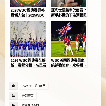
2025WBC經典賽資格
運彩世足賠率怎麼看？
賽懶人包｜2025WBC
新手必懂的下注邏輯與
經典賽資格賽名單球員
避雷指南！－JY娛樂
一次看－JY娛樂城
城
2026 WBC經典賽全解
WBC英國經典賽靠血
析：賽程分組、名單看
統補強陣容，水谷瞬、
點與關鍵規則一次看
查普曼加入成焦點！－
懂！－JY娛樂城
JY娛樂城
2026 年 2 月 10 日
運彩賽事
經典賽以色列