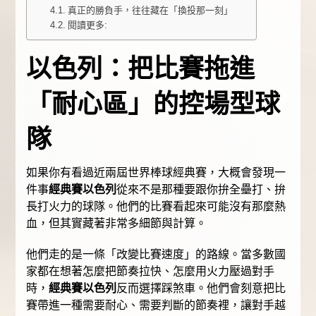
真正的勝負手，往往藏在「換投那一刻」
閱讀更多:
以色列：把比賽拖進
「耐心區」的控場型球
隊
如果你有看過近兩屆世界棒球經典賽，大概會發現一
件事
經典賽以色列
從來不是那種要跟你拚全壘打、拚
長打火力的球隊。他們的比賽看起來可能沒有那麼熱
血，但其實藏著非常多細節與計算。
他們走的是一條「改變比賽速度」的路線。當多數國
家都在想著怎麼把節奏拉快、怎麼用火力壓過對手
時，
經典賽以色列
反而選擇踩煞車。他們會刻意把比
賽帶進一種需要耐心、需要判斷的節奏裡，讓對手越