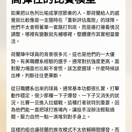
如果把以色列比喻成掌控節奏的人，那荷蘭給人的感
覺就比較像是一支隨時在「重新評估風險」的球隊。
他們不太會照著單一套路打到底，而是邊打邊看情況
調整，哪裡有變數就先補哪裡，整體運作其實相當靈
活。
荷蘭陣中球員的背景很多元，這也是他們的一大優
勢。有美職體系經驗的選手，通常對抗強度更高，面
對壓力場面也比較不會慌，該怎麼選球、什麼時候該
出棒，判斷往往更果斷。
從日職體系出來的球員，通常基本功都很扎實，打擊
動作穩定，很少那種一下子爆發、一下子又消失的狀
況。比賽一旦進入拉鋸戰，這種打者就特別重要，因
為他們能一直把球打進場內，讓投手沒辦法輕鬆過
關，壓力自然一點一滴堆到對手身上。
這樣的組合讓荷蘭的進攻模式不太依賴瞬間爆發，而