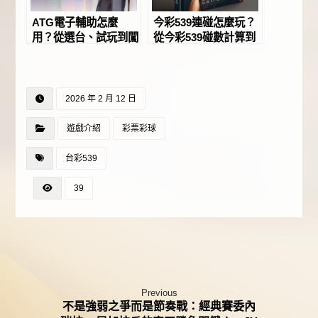
ATG電子輔助怎麼
今彩539連碰怎麼玩？
用？從選台、試玩到闖
從今彩539碰數計算到
關獎金全攻略！－JY
中獎機率一次搞懂！－
娛樂城
JY娛樂城
2026 年 2 月 12 日
遊戲介紹
彩票彩球
台彩539
39
Previous
不是強弱之爭而是節奏戰：經典賽委內