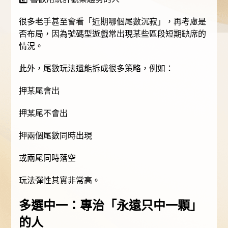
很多老手甚至會看「近期哪個尾數沉寂」，再考慮是
否布局，因為號碼型遊戲常出現某些區段短期缺席的
情況。
此外，尾數玩法還能拆成很多策略，例如：
押某尾會出
押某尾不會出
押兩個尾數同時出現
或兩尾同時落空
玩法彈性其實非常高。
多選中一：專治「永遠只中一顆」
的人