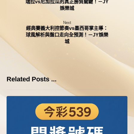
瑞拉vs尼加拉瓜的真正勝負關鍵！－JY
娛樂城
Next
經典賽義大利控節奏vs墨西哥掌主導：
球風解析與盤口走向全預測！－JY娛樂
城
Related Posts ...