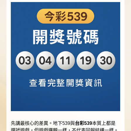
先講最核心的差異。地下539與
台彩539
本質上都是
選號遊戲，但遊戲邏輯一樣，不代表回報結構一樣。