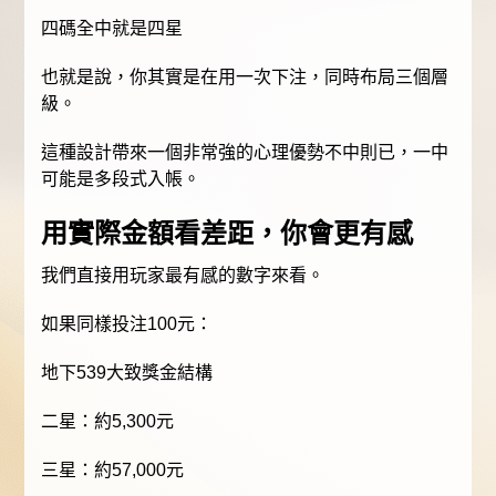
四碼全中就是四星
也就是說，你其實是在用一次下注，同時布局三個層
級。
這種設計帶來一個非常強的心理優勢不中則已，一中
可能是多段式入帳。
用實際金額看差距，你會更有感
我們直接用玩家最有感的數字來看。
如果同樣投注100元：
地下539大致獎金結構
二星：約5,300元
三星：約57,000元