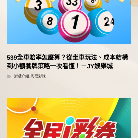
539全車賠率怎麼算？從坐車玩法、成本結構
到小額養牌策略一次看懂！－JY娛樂城
遊戲介紹
,
彩票彩球