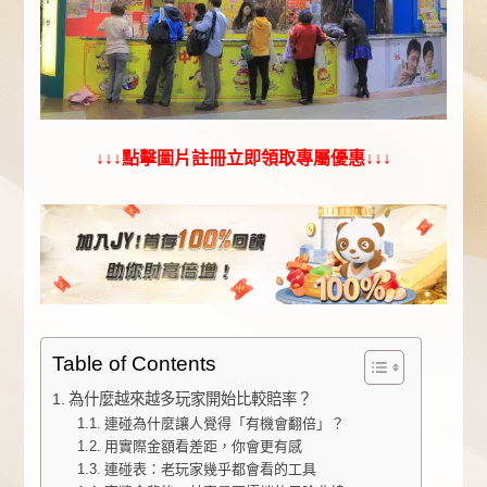
↓↓↓點擊圖片註冊立即領取專屬優惠↓↓↓
Table of Contents
為什麼越來越多玩家開始比較賠率？
連碰為什麼讓人覺得「有機會翻倍」？
用實際金額看差距，你會更有感
連碰表：老玩家幾乎都會看的工具