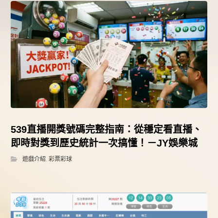
539直播開獎號碼完整指南：從穩定看直播、
即時對獎到歷史統計一次搞懂！－JY娛樂城
遊戲介紹
,
彩票彩球