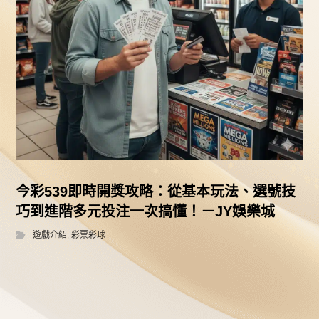
今彩539即時開獎攻略：從基本玩法、選號技
巧到進階多元投注一次搞懂！－JY娛樂城
遊戲介紹
,
彩票彩球