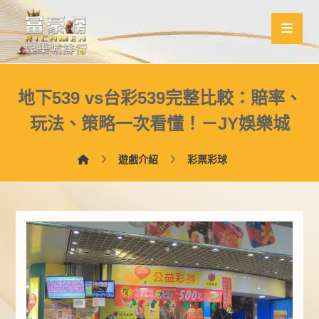
地下539 vs台彩539完整比較：賠率、
玩法、策略一次看懂！－JY娛樂城
遊戲介紹
彩票彩球