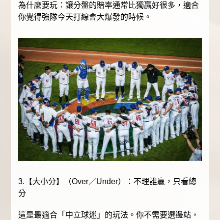
為什麼要玩：讓分盤的賠率通常比獨贏好很多，適合
你覺得強隊今天打線會大爆發的時候。
3.【大小分】（Over／Under）：不理誰贏，只看總
分
這是最適合「中立球迷」的玩法。你不需要選邊站，