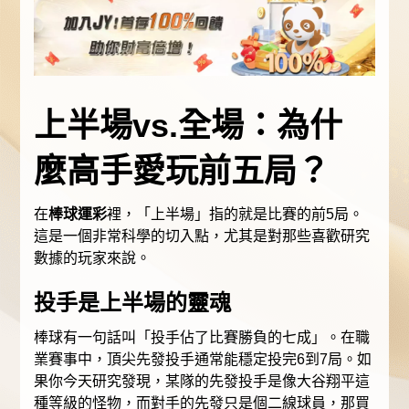
上半場vs.全場：為什
麼高手愛玩前五局？
在
棒球運彩
裡，「上半場」指的就是比賽的前5局。
這是一個非常科學的切入點，尤其是對那些喜歡研究
數據的玩家來說。
投手是上半場的靈魂
棒球有一句話叫「投手佔了比賽勝負的七成」。在職
業賽事中，頂尖先發投手通常能穩定投完6到7局。如
果你今天研究發現，某隊的先發投手是像大谷翔平這
種等級的怪物，而對手的先發只是個二線球員，那買