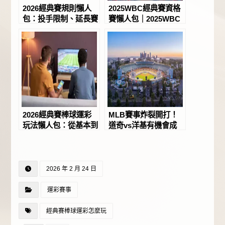
2026經典賽規則懶人
2025WBC經典賽資格
包：投手限制、延長賽
賽懶人包｜2025WBC
的新制一次看懂！－
經典賽資格賽名單球員
JY娛樂城
一次看－JY娛樂城
2026經典賽棒球運彩
MLB賽事炸裂開打！
玩法懶人包：從基本到
道奇vs洋基有機會成
進階，通通搞懂怎麼下
真？2025冠軍戰局全
注！－JY娛樂城
面分析！－JY娛樂城
2026 年 2 月 24 日
運彩賽事
經典賽棒球運彩怎麼玩