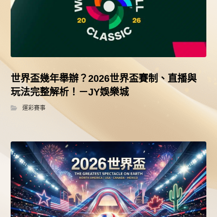
世界盃幾年舉辦？2026世界盃賽制、直播與
玩法完整解析！－JY娛樂城
運彩賽事