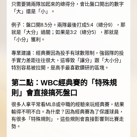
只需要猜兩隊加起來的總得分，會比盤口開出的數字
「大」還是「小」。
例子：盤口開8.5分。兩隊最後打成5:4（總分9），那
就是「大分」過關；如果是3:2（總分5），那就是
「小分」獲利。
專業建議：經典賽因為投手有球數限制，強弱隊的投
手實力差距往往很大，這導致「讓分」跟「大小分」
特別容易被拉開，是高手最喜歡鑽研的區塊。
第二點：WBC經典賽的「特殊規
則」會直接搞死盤口
很多人拿平常看MLB或中職的經驗來玩經典賽，結果
輸得不明不白。為什麼？因為經典賽為了保護球員，
有很多「特殊規則」，這些規則會直接影響到比賽走
勢。