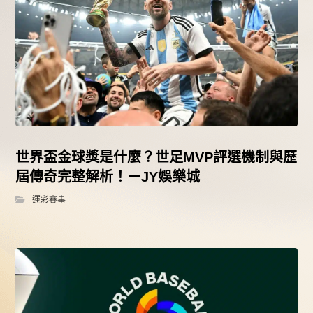
世界盃金球獎是什麼？世足MVP評選機制與歷
屆傳奇完整解析！－JY娛樂城
運彩賽事