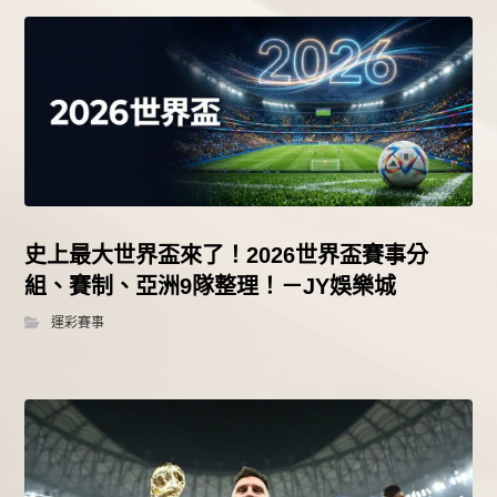
史上最大世界盃來了！2026世界盃賽事分
組、賽制、亞洲9隊整理！－JY娛樂城
運彩賽事