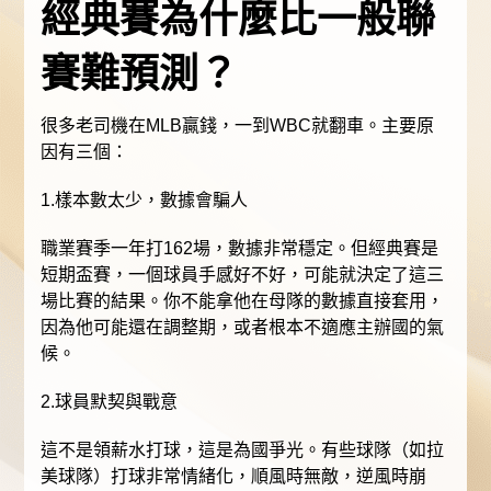
經典賽為什麼比一般聯
賽難預測？
很多老司機在MLB贏錢，一到WBC就翻車。主要原
因有三個：
1.樣本數太少，數據會騙人
職業賽季一年打162場，數據非常穩定。但經典賽是
短期盃賽，一個球員手感好不好，可能就決定了這三
場比賽的結果。你不能拿他在母隊的數據直接套用，
因為他可能還在調整期，或者根本不適應主辦國的氣
候。
2.球員默契與戰意
這不是領薪水打球，這是為國爭光。有些球隊（如拉
美球隊）打球非常情緒化，順風時無敵，逆風時崩