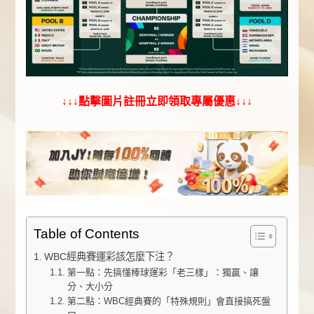
↓↓↓點擊圖片註冊立即領取專屬優惠↓↓↓
Table of Contents
WBC經典賽運彩該怎麼下注？
第一點：先搞懂棒球運彩「老三樣」：獨贏、讓
分、大小分
第二點：WBC經典賽的「特殊規則」會直接搞死盤