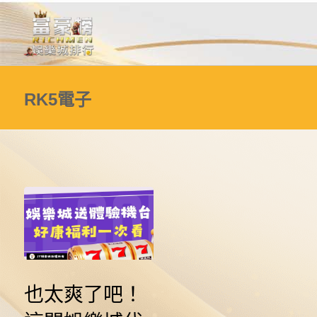
RK5電子
也太爽了吧！