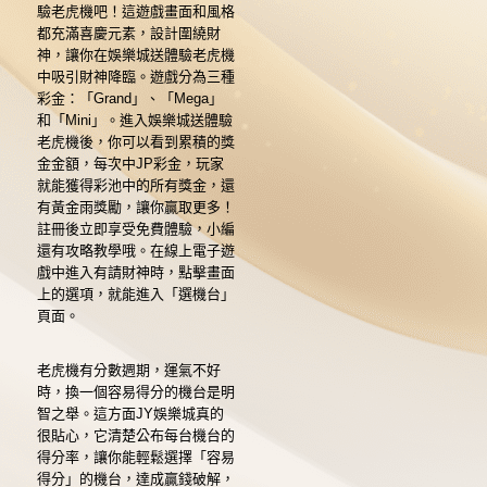
驗老虎機
吧！這遊戲畫面和風格
都充滿喜慶元素，設計圍繞財
神，讓你在
娛樂城送體驗老虎機
中吸引財神降臨。遊戲分為三種
彩金：「Grand」、「Mega」
和「Mini」。進入
娛樂城送體驗
老虎機
後，你可以看到累積的獎
金金額，每次中JP彩金，玩家
就能獲得彩池中的所有獎金，還
有黃金雨獎勵，讓你贏取更多！
註冊後立即享受免費體驗，小編
還有攻略教學哦。在線上電子遊
戲中進入有請財神時，點擊畫面
上的選項，就能進入「選機台」
頁面。
老虎機有分數週期，運氣不好
時，換一個容易得分的機台是明
智之舉。這方面JY娛樂城真的
很貼心，它清楚公布每台機台的
得分率，讓你能輕鬆選擇「容易
得分」的機台，達成贏錢破解，