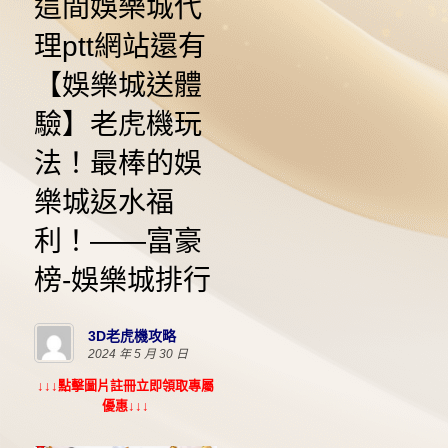
這間娛樂城代
理ptt網站還有
【娛樂城送體
驗】老虎機玩
法！最棒的娛
樂城返水福
利！——富豪
榜-娛樂城排行
3D老虎機攻略
2024 年 5 月 30 日
↓↓↓點擊圖片註冊立即領取專屬
優惠↓↓↓