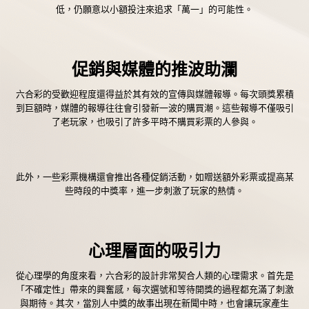
低，仍願意以小額投注來追求「萬一」的可能性。
促銷與媒體的推波助瀾
六合彩的受歡迎程度還得益於其有效的宣傳與媒體報導。每次頭獎累積
到巨額時，媒體的報導往往會引發新一波的購買潮。這些報導不僅吸引
了老玩家，也吸引了許多平時不購買彩票的人參與。
此外，一些彩票機構還會推出各種促銷活動，如贈送額外彩票或提高某
些時段的中獎率，進一步刺激了玩家的熱情。
心理層面的吸引力
從心理學的角度來看，六合彩的設計非常契合人類的心理需求。首先是
「不確定性」帶來的興奮感，每次選號和等待開獎的過程都充滿了刺激
與期待。其次，當別人中獎的故事出現在新聞中時，也會讓玩家產生