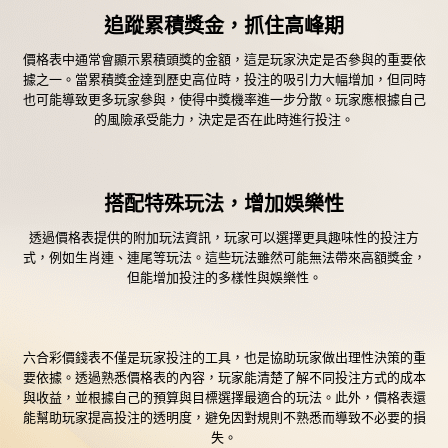
追蹤累積獎金，抓住高峰期
價格表中通常會顯示累積頭獎的金額，這是玩家決定是否參與的重要依
據之一。當累積獎金達到歷史高位時，投注的吸引力大幅增加，但同時
也可能導致更多玩家參與，使得中獎機率進一步分散。玩家應根據自己
的風險承受能力，決定是否在此時進行投注。
搭配特殊玩法，增加娛樂性
透過價格表提供的附加玩法資訊，玩家可以選擇更具趣味性的投注方
式，例如生肖連、連尾等玩法。這些玩法雖然可能無法帶來高額獎金，
但能增加投注的多樣性與娛樂性。
六合彩價錢表不僅是玩家投注的工具，也是協助玩家做出理性決策的重
要依據。透過熟悉價格表的內容，玩家能清楚了解不同投注方式的成本
與收益，並根據自己的預算與目標選擇最適合的玩法。此外，價格表還
能幫助玩家提高投注的透明度，避免因對規則不熟悉而導致不必要的損
失。