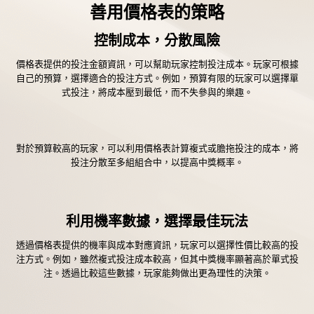
善用價格表的策略
控制成本，分散風險
價格表提供的投注金額資訊，可以幫助玩家控制投注成本。玩家可根據
自己的預算，選擇適合的投注方式。例如，預算有限的玩家可以選擇單
式投注，將成本壓到最低，而不失參與的樂趣。
對於預算較高的玩家，可以利用價格表計算複式或膽拖投注的成本，將
投注分散至多組組合中，以提高中獎概率。
利用機率數據，選擇最佳玩法
透過價格表提供的機率與成本對應資訊，玩家可以選擇性價比較高的投
注方式。例如，雖然複式投注成本較高，但其中獎機率顯著高於單式投
注。透過比較這些數據，玩家能夠做出更為理性的決策。