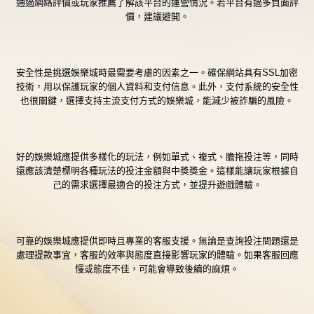
通過網絡評價或玩家推薦了解該平台的運營情況。若平台有過多負面評
價，建議避開。
安全性是挑選娛樂城時最需要考慮的因素之一。確保網站具有SSL加密
技術，用以保護玩家的個人資料和支付信息。此外，支付系統的安全性
也很關鍵，選擇支持主流支付方式的娛樂城，能減少被詐騙的風險。
好的娛樂城應提供多樣化的玩法，例如單式、複式、膽拖投注等，同時
還應該清楚標明各種玩法的投注金額與中獎獎金。這樣能讓玩家根據自
己的需求選擇最適合的投注方式，並提升遊戲體驗。
可靠的娛樂城應提供即時且專業的客服支援。無論是查詢投注問題還是
處理提款事宜，客服的效率與態度直接影響玩家的體驗。如果客服回應
慢或態度不佳，可能會導致後續的麻煩。