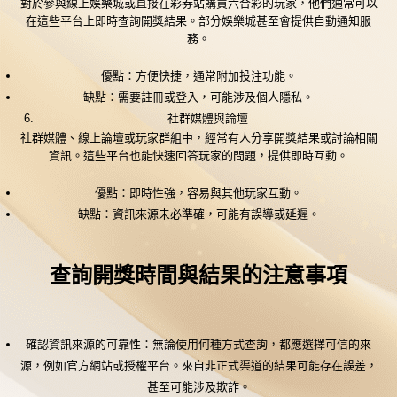
對於參與線上娛樂城或直接在彩券站購買六合彩的玩家，他們通常可以
在這些平台上即時查詢開獎結果。部分娛樂城甚至會提供自動通知服
務。
優點：方便快捷，通常附加投注功能。
缺點：需要註冊或登入，可能涉及個人隱私。
社群媒體與論壇
社群媒體、線上論壇或玩家群組中，經常有人分享開獎結果或討論相關
資訊。這些平台也能快速回答玩家的問題，提供即時互動。
優點：即時性強，容易與其他玩家互動。
缺點：資訊來源未必準確，可能有誤導或延遲。
查詢開獎時間與結果的注意事項
確認資訊來源的可靠性：無論使用何種方式查詢，都應選擇可信的來
源，例如官方網站或授權平台。來自非正式渠道的結果可能存在誤差，
甚至可能涉及欺詐。