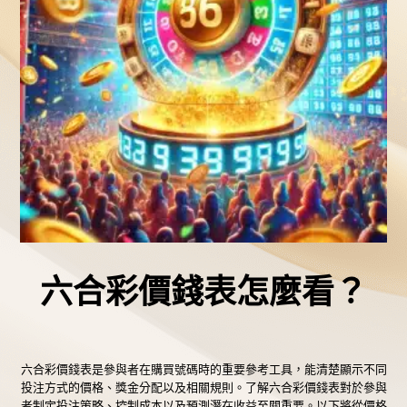
六合彩價錢表怎麼看？
六合彩價錢表
是參與者在購買號碼時的重要參考工具，能清楚顯示不同
投注方式的價格、獎金分配以及相關規則。了解六合彩價錢表對於參與
者制定投注策略、控制成本以及預測潛在收益至關重要。以下將從價格