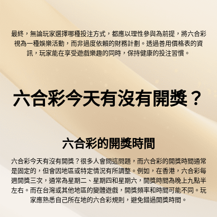
最終，無論玩家選擇哪種投注方式，都應以理性參與為前提，將六合彩
視為一種娛樂活動，而非過度依賴的財務計劃。透過善用價格表的資
訊，玩家能在享受遊戲樂趣的同時，保持健康的投注習慣。
六合彩今天有沒有開獎？
六合彩的開獎時間
六合彩今天有沒有開獎
？很多人會問這問題，而六合彩的開獎時間通常
是固定的，但會因地區或特定情況有所調整。例如，在香港，六合彩每
週開獎三次，通常為星期二、星期四和星期六，開獎時間為晚上九點半
左右。而在台灣或其他地區的變體遊戲，開獎頻率和時間可能不同。玩
家應熟悉自己所在地的六合彩規則，避免錯過開獎時間。