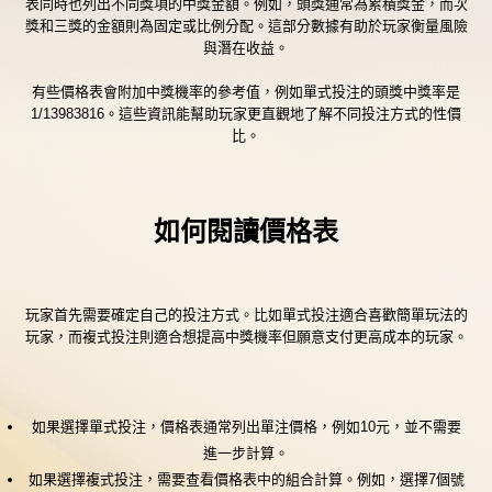
表同時也列出不同獎項的中獎金額。例如，頭獎通常為累積獎金，而次
獎和三獎的金額則為固定或比例分配。這部分數據有助於玩家衡量風險
與潛在收益。
有些價格表會附加中獎機率的參考值，例如單式投注的頭獎中獎率是
1/13983816。這些資訊能幫助玩家更直觀地了解不同投注方式的性價
比。
如何閱讀價格表
玩家首先需要確定自己的投注方式。比如單式投注適合喜歡簡單玩法的
玩家，而複式投注則適合想提高中獎機率但願意支付更高成本的玩家。
如果選擇單式投注，價格表通常列出單注價格，例如10元，並不需要
進一步計算。
如果選擇複式投注，需要查看價格表中的組合計算。例如，選擇7個號