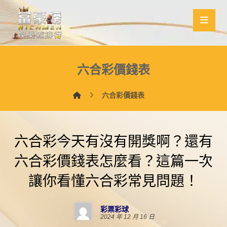
六合彩價錢表
六合彩價錢表
六合彩今天有沒有開獎啊？還有
六合彩價錢表怎麼看？這篇一次
讓你看懂六合彩常見問題！
彩票彩球
2024 年 12 月 16 日