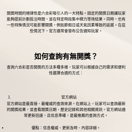
開獎時間的規律性是六合彩吸引人的一大特點。固定的開獎日期讓玩家
能夠提前計劃投注時間，並在特定時段集中精力等待結果。同時，也有
一些特殊情況可能影響開獎，例如節假日或天氣因素導致的延遲。在這
些情況下，官方通常會發布公告通知玩家。
如何查詢有無開獎？
查詢六合彩是否開獎的方法多種多樣，玩家可以根據自己的需求和便利
性選擇合適的方式：
官方網站
官方網站是最直接、最權威的查詢來源。在網站上，玩家可以查詢最新
的開獎結果，並查看開獎日期、歷史記錄和其他相關資訊。官方網站通
常更新迅速，且信息準確，是最推薦的查詢方式。
優點：信息權威、更新及時、內容詳細。