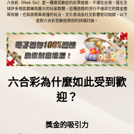
六合彩（Mark Six）是一種廣受歡迎的彩票遊戲，不僅在台灣，還在全
球許多地區都擁有龐大的玩家群體。這種遊戲的流行不僅與它的獎金豐
厚有關，也與其簡單易懂的玩法、文化意涵及社交影響密切相關。以下
是對六合彩受歡迎原因的詳細討論。
六合彩為什麼如此受到歡
迎？
獎金的吸引力