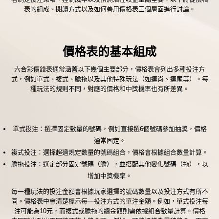
表的組成、閱讀方式以及如何善用價格表三個層面進行討論。
價格表的基本組成
六合彩價錢表通常涵蓋以下幾個主要部分，價格表會列出多種投注方
式，例如單式、複式、膽拖以及其他特殊玩法（如連肖、連尾等）。每
種玩法的規則不同，對應的價格和中獎機率也有所差異。
單式投注：選擇固定數量的號碼，例如直接選6個號碼參加抽獎，價格
通常固定。
複式投注：選擇超過規定數量的號碼組合，價格會根據組合數量計算。
膽拖投注：選定部分固定號碼（膽），並搭配其他變化號碼（拖），以
增加中獎機率。
每一種玩法的投注金額會根據玩家選擇的號碼數量以及投注方式有所不
同。價格表中會清楚標示每一投注方式的單注金額。例如，單式投注每
注可能為10元，而複式或膽拖的總金額則需依據組合數量計算。價格