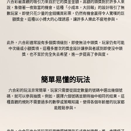
六合彩
最直觀的吸引力來自於它的獎金金額。高額的頭獎對於許多人來
說，象徵著一夜致富的機會。這種「小成本，大回報」的設計吸引了無
數玩家。即使只花少量的金錢購買彩票，仍然有機會贏得令人驚嘆的巨
額獎金。這種以小搏大的心理誘惑，讓許多人樂此不疲地參與。
此外，六合彩通常設有多個獎項級別，即使無法中頭獎，玩家仍有可能
中次級或小額獎項。這種多層次的獎金設計讓參與者感到即使沒中頭
獎，也不至於完全失去希望，進一步提高了參與度。
簡單易懂的玩法
六合彩的玩法非常簡單，玩家只需要從固定數量的號碼中選出幾個號
碼，就可以參與抽獎。例如，選擇六個號碼並期待抽中相符的結果。這
種直觀的規則不需要過多的數學或策略知識，使得各個年齡層的玩家都
能輕鬆參與。