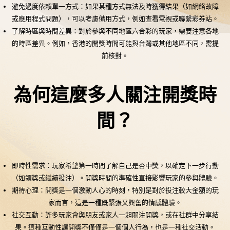
避免過度依賴單一方式：如果某種方式無法及時獲得結果（如網絡故障
或應用程式問題），可以考慮備用方式，例如查看電視或聯繫彩券站。
了解時區與時間差異：對於參與不同地區六合彩的玩家，需要注意各地
的時區差異。例如，香港的開獎時間可能與台灣或其他地區不同，需提
前核對。
為何這麼多人關注開獎時
間？
即時性需求：玩家希望第一時間了解自己是否中獎，以確定下一步行動
（如領獎或繼續投注）。開獎時間的準確性直接影響玩家的參與體驗。
期待心理：開獎是一個激動人心的時刻，特別是對於投注較大金額的玩
家而言，這是一種既緊張又興奮的情感體驗。
社交互動：許多玩家會與朋友或家人一起關注開獎，或在社群中分享結
果。這種互動性讓開獎不僅僅是一個個人行為，也是一種社交活動。