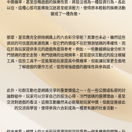
中獎機率，甚至忽略遊戲的娛樂性質，將投注視為一種投資行為。長此
以往，這種心態可能導致沉迷甚至經濟壓力，使得原本輕鬆的娛樂活動
變成了一種負擔。
那麼，是否應完全排除網路上的六合彩分享呢？其實也未必。雖然這些
資訊的可信度因來源而異，但它們的價值不在於預測號碼的準確性，而
在於為玩家提供多元的遊戲角度與參考。例如，一些數據網站會分析冷
門號碼的歷史走勢、熱門號碼的出現頻率，甚至提供互動式的投注模擬
工具。這些工具不一定能幫助玩家提高中獎機率，但能讓玩家更全面地
了解遊戲的運作方式，從而增強遊戲的趣味性與參與感。
此外，社群互動也是網路分享的重要價值之一。在一些公開或私密的討
論群組中，玩家可以分享自己的投注心得、冷門號碼的選擇理由，甚至
交流對遊戲的看法。這類互動雖然未必能幫助玩家中獎，但能促進彼此
的交流與學習，使得參與六合彩成為一種更有趣的社會活動。
綜合來看，網路上的六合彩分享資訊的可信度是一個多層面的問題。玩