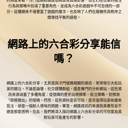
的角度來看，冷門號碼對開獎號碼並無直接影響，但它們在玩家的投注
行為與策略中扮演了重要角色，並成為六合彩遊戲中不可忽視的一部
分。這種關係不僅豐富了遊戲的層次，也反映了人們在隨機性與秩序之
間尋找平衡的過程。
網路上的六合彩分享能信
嗎？
網路上的
六合彩分享
，尤其是與冷門號碼相關的資訊，常常吸引大批玩
家的關注。不論是論壇、社交媒體群組，還是專門的分析網站，這些資
訊來源涵蓋了多種角度：從號碼的歷史出現頻率、投注策略，到預測
「即將開出」的號碼。然而，這些資料是否可信，是否值得玩家依據來
投注，卻是一個耐人尋味的問題。畢竟，網路資訊的來源與真實性並不
總是那麼透明。在此，我們將深入探討網路上六合彩分享的可信度及其
對玩家可能產生的影響。