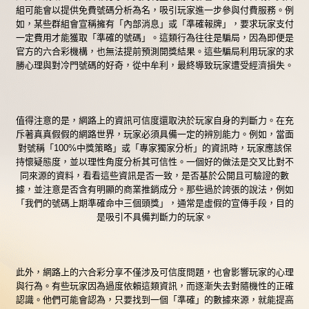
組可能會以提供免費號碼分析為名，吸引玩家進一步參與付費服務。例
如，某些群組會宣稱擁有「內部消息」或「準確報牌」，要求玩家支付
一定費用才能獲取「準確的號碼」。這類行為往往是騙局，因為即便是
官方的六合彩機構，也無法提前預測開獎結果。這些騙局利用玩家的求
勝心理與對冷門號碼的好奇，從中牟利，最終導致玩家遭受經濟損失。
值得注意的是，網路上的資訊可信度還取決於玩家自身的判斷力。在充
斥著真真假假的網路世界，玩家必須具備一定的辨別能力。例如，當面
對號稱「100%中獎策略」或「專家獨家分析」的資訊時，玩家應該保
持懷疑態度，並以理性角度分析其可信性。一個好的做法是交叉比對不
同來源的資料，看看這些資訊是否一致，是否基於公開且可驗證的數
據，並注意是否含有明顯的商業推銷成分。那些過於誇張的說法，例如
「我們的號碼上期準確命中三個頭獎」，通常是虛假的宣傳手段，目的
是吸引不具備判斷力的玩家。
此外，網路上的六合彩分享不僅涉及可信度問題，也會影響玩家的心理
與行為。有些玩家因為過度依賴這類資訊，而逐漸失去對隨機性的正確
認識。他們可能會認為，只要找到一個「準確」的數據來源，就能提高