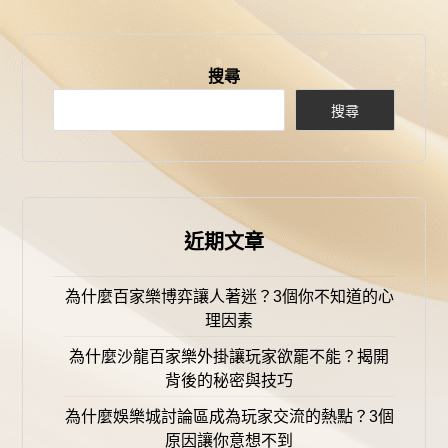
搜尋
搜尋
近期文章
為什麼百家樂博弈讓人著迷？3個你不知道的心
理因素
為什麼沙龍百家樂外掛讓玩家欲罷不能？揭開
背後的秘密與技巧
為什麼娛樂城討論區成為玩家交流的熱點？3個
原因讓你意想不到