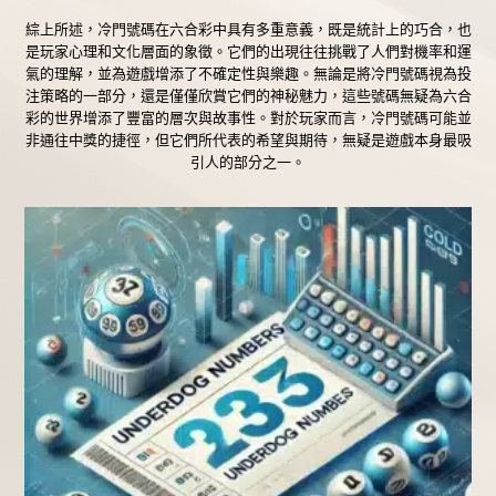
綜上所述，冷門號碼在六合彩中具有多重意義，既是統計上的巧合，也
是玩家心理和文化層面的象徵。它們的出現往往挑戰了人們對機率和運
氣的理解，並為遊戲增添了不確定性與樂趣。無論是將冷門號碼視為投
注策略的一部分，還是僅僅欣賞它們的神秘魅力，這些號碼無疑為六合
彩的世界增添了豐富的層次與故事性。對於玩家而言，冷門號碼可能並
非通往中獎的捷徑，但它們所代表的希望與期待，無疑是遊戲本身最吸
引人的部分之一。