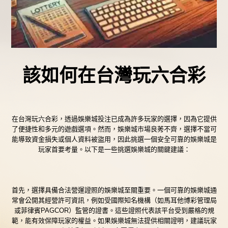
該如何在台灣玩六合彩
在台灣玩六合彩，透過娛樂城投注已成為許多玩家的選擇，因為它提供
了便捷性和多元的遊戲選項。然而，娛樂城市場良莠不齊，選擇不當可
能導致資金損失或個人資料被盜用，因此挑選一個安全可靠的娛樂城是
玩家首要考量。以下是一些挑選娛樂城的關鍵建議：
首先，選擇具備合法營運證照的娛樂城至關重要。一個可靠的娛樂城通
常會公開其經營許可資訊，例如受國際知名機構（如馬耳他博彩管理局
或菲律賓PAGCOR）監管的證書。這些證照代表該平台受到嚴格的規
範，能有效保障玩家的權益。如果娛樂城無法提供相關證明，建議玩家