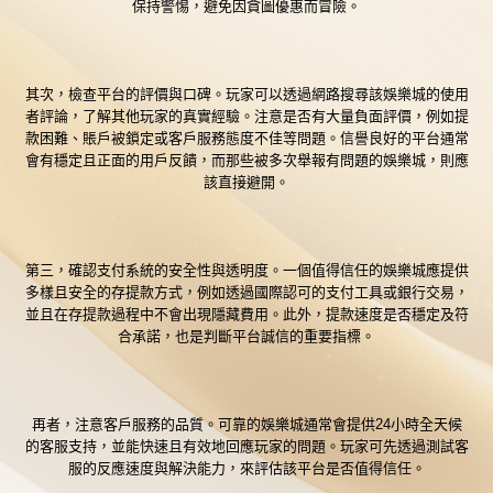
保持警惕，避免因貪圖優惠而冒險。
其次，檢查平台的評價與口碑。玩家可以透過網路搜尋該娛樂城的使用
者評論，了解其他玩家的真實經驗。注意是否有大量負面評價，例如提
款困難、賬戶被鎖定或客戶服務態度不佳等問題。信譽良好的平台通常
會有穩定且正面的用戶反饋，而那些被多次舉報有問題的娛樂城，則應
該直接避開。
第三，確認支付系統的安全性與透明度。一個值得信任的娛樂城應提供
多樣且安全的存提款方式，例如透過國際認可的支付工具或銀行交易，
並且在存提款過程中不會出現隱藏費用。此外，提款速度是否穩定及符
合承諾，也是判斷平台誠信的重要指標。
再者，注意客戶服務的品質。可靠的
娛樂城
通常會提供24小時全天候
的客服支持，並能快速且有效地回應玩家的問題。玩家可先透過測試客
服的反應速度與解決能力，來評估該平台是否值得信任。