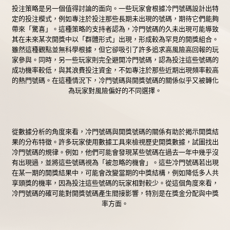
投注策略是另一個值得討論的面向。一些玩家會根據冷門號碼設計出特
定的投注模式，例如專注於投注那些長期未出現的號碼，期待它們能夠
帶來「驚喜」。這種策略的支持者認為，冷門號碼的久未出現可能導致
其在未來某次開獎中以「群體形式」出現，形成較為罕見的開獎組合。
雖然這種觀點並無科學根據，但它卻吸引了許多追求高風險高回報的玩
家參與。同時，另一些玩家則完全避開冷門號碼，認為投注這些號碼的
成功機率較低，與其浪費投注資金，不如專注於那些近期出現頻率較高
的熱門號碼。在這種情況下，冷門號碼與開獎號碼的關係似乎又被轉化
為玩家對風險偏好的不同選擇。
從數據分析的角度來看，冷門號碼與開獎號碼的關係有助於揭示開獎結
果的分布特徵。許多玩家使用數據工具來檢視歷史開獎數據，試圖找出
冷門號碼的規律。例如，他們可能會發現某些號碼在過去一年中幾乎沒
有出現過，並將這些號碼視為「被忽略的機會」。這些冷門號碼若出現
在某一期的開獎結果中，可能會改變當期的中獎結構，例如降低多人共
享頭獎的機率，因為投注這些號碼的玩家相對較少。從這個角度來看，
冷門號碼的確可能對開獎號碼產生間接影響，特別是在獎金分配與中獎
率方面。