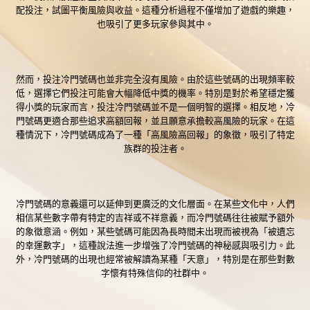
配投注，試圖平衡風險與收益。這種分析過程不僅增加了遊戲的樂趣，
也吸引了更多玩家參與其中。
然而，投注冷門號碼也並非完全沒有風險。由於這些號碼的出現頻率較
低，選擇它們投注可能會大幅降低中獎的機率。特別是對於希望穩定獲
得小獎的玩家而言，投注冷門號碼並不是一個明智的選擇。相反地，冷
門號碼更適合那些追求高額回報，並且願意承擔較高風險的玩家。在這
種情況下，冷門號碼成為了一種「高風險高回報」的象徵，吸引了特定
族群的投注者。
冷門號碼的意義還可以延伸到更廣泛的文化層面。在某些文化中，人們
相信某些數字帶有特定的吉祥或不祥意義，而冷門號碼往往被賦予額外
的象徵意涵。例如，某些號碼可能因為長時間未出現而被視為「被遺忘
的幸運數字」，這種說法進一步增強了冷門號碼的神秘感與吸引力。此
外，冷門號碼的出現也經常被解讀為某種「天意」，特別是在那些對數
字懷有特殊信仰的社群中。