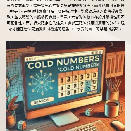
家需要意識到，這些資訊的本質更多是娛樂與參考，而非絕對可靠的投
注指引。在接觸這類資訊時，應保持理性，對過於誇張的宣傳提高警
覺，並以輕鬆的心態參與遊戲。畢竟，六合彩的核心在於其隨機性與不
可預測性，而非追求確定性的結果。透過正確的態度與適度的分析，玩
家才能在這個充滿變化與機遇的遊戲中，享受到真正的樂趣與挑戰。