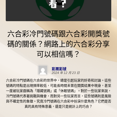
六合彩冷門號碼跟六合彩開獎號
碼的關係？網路上的六合彩分享
可以相信嗎？
彩票彩球
2024 年 12 月 23 日
六合彩冷門號碼
在六合彩的世界中，總是引起玩家的好奇和討論。這些
號碼的特點是出現頻率較低，可能長時間未曾在開獎結果中現身，甚至
一度被玩家戲稱為「隱藏號碼」或「休眠號碼」。對於一些玩家來說，
冷門號碼代表著挑戰與機會，而對另一些玩家而言，這些號碼則是風險
與不確定性的象徵。究竟冷門號碼在六合彩中扮演什麼角色？它們是否
真的具有特殊意義，還是只是統計上的巧合？