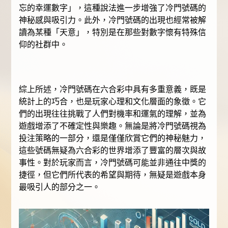
忘的幸運數字」，這種說法進一步增強了冷門號碼的
神秘感與吸引力。此外，冷門號碼的出現也經常被解
讀為某種「天意」，特別是在那些對數字懷有特殊信
仰的社群中。
綜上所述，冷門號碼在六合彩中具有多重意義，既是
統計上的巧合，也是玩家心理和文化層面的象徵。它
們的出現往往挑戰了人們對機率和運氣的理解，並為
遊戲增添了不確定性與樂趣。無論是將冷門號碼視為
投注策略的一部分，還是僅僅欣賞它們的神秘魅力，
這些號碼無疑為六合彩的世界增添了豐富的層次與故
事性。對於玩家而言，冷門號碼可能並非通往中獎的
捷徑，但它們所代表的希望與期待，無疑是遊戲本身
最吸引人的部分之一。