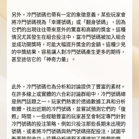
另外，冷門號碼也帶有一定的象徵意義。某些玩家會
將冷門號碼視為「幸運號碼」或「翻身號碼」，因為
它們的出現往往帶來意外的驚喜和高額的獎金。這種
情況尤其發生在組合投注中，當冷門號碼被加入組合
並成功開獎時，可能大幅提升獎金的金額。這種少見
的中獎結果，容易讓人對冷門號碼產生更多的期待，
甚至迷信它的「神奇力量」。
此外，冷門號碼也為分析和討論提供了豐富的素材。
在許多線上或實體的六合彩討論群組中，冷門號碼總
是熱門話題之一。玩家們熱衷於透過數據工具和分析
軟體，找出近期的冷門號碼，並嘗試預測它們的「復
甦」時間。一些經驗豐富的玩家甚至會制定專門針對
冷門號碼的投注策略，例如只投注那些長期未出現的
號碼，或者將冷門號碼與熱門號碼搭配投注，試圖平
衡風險與收益。這種分析過程不僅增加了遊戲的樂