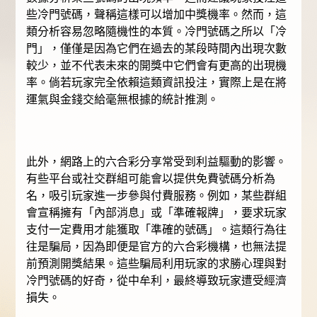
些冷門號碼，聲稱這樣可以增加中獎機率。然而，這
類分析容易忽略隨機性的本質。冷門號碼之所以「冷
門」，僅僅是因為它們在過去的某段時間內出現次數
較少，並不代表未來的開獎中它們會有更高的出現機
率。倘若玩家完全依賴這類資訊投注，實際上是在將
運氣與金錢交給毫無根據的統計推測。
此外，網路上的六合彩分享常受到利益驅動的影響。
有些平台或社交群組可能會以提供免費號碼分析為
名，吸引玩家進一步參與付費服務。例如，某些群組
會宣稱擁有「內部消息」或「準確報牌」，要求玩家
支付一定費用才能獲取「準確的號碼」。這類行為往
往是騙局，因為即便是官方的六合彩機構，也無法提
前預測開獎結果。這些騙局利用玩家的求勝心理與對
冷門號碼的好奇，從中牟利，最終導致玩家遭受經濟
損失。