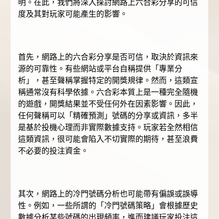
明。在此，我們將深入探討網路上六合彩分享的可信
度及其對玩家可能產生的影響。
首先，網路上的六合彩分享是否可信，取決於資訊來
源的可靠性。有些網站或平台自稱提供「專業分
析」，甚至聲稱掌握特定的開獎規律。然而，這類宣
稱通常沒有科學依據。六合彩本質上是一種完全隨機
的遊戲，開獎結果並不受任何外在因素影響。因此，
任何聲稱可以「精確預測」號碼的分享或資訊，多半
是基於投機心理而非實際數據支持。玩家若全然相信
這類資訊，很可能會陷入不切實際的期待，甚至浪費
不必要的投注資金。
其次，網路上的冷門號碼分析也可能帶有偏誤或誤導
性。例如，一些所謂的「冷門號碼策略」會根據歷史
數據分析某些號碼的出現頻率，進而建議玩家投注這