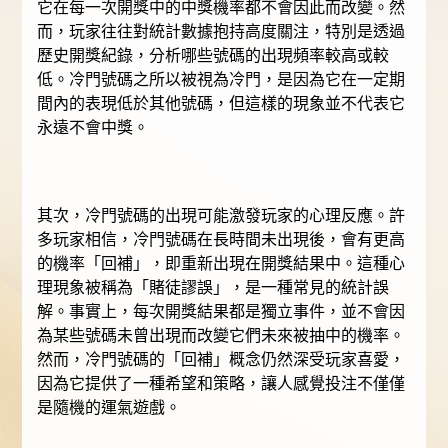
它在每一次開獎中的中獎機率都不會因此而改變。然
而，玩家往往對統計數據抱持高度關注，特別是透過
歷史開獎紀錄，分析哪些號碼的出現頻率較高或較
低。冷門號碼之所以被視為冷門，是因為它在一定期
間內的表現低於其他號碼，但這樣的現象並不代表它
永遠不會中獎。
其次，冷門號碼的出現可能激發玩家的心理反應。許
多玩家相信，冷門號碼在長時間未出現後，會有更高
的機率「回補」，即重新出現在開獎結果中。這種心
理現象被稱為「賭徒謬誤」，是一種常見的統計誤
解。事實上，每次開獎結果都是獨立事件，並不會因
為某些號碼未曾出現而改變它們未來被抽中的機率。
然而，冷門號碼的「回補」概念仍然深受玩家喜愛，
因為它提供了一種希望和策略，讓人感覺投注不僅僅
是隨機的運氣遊戲。