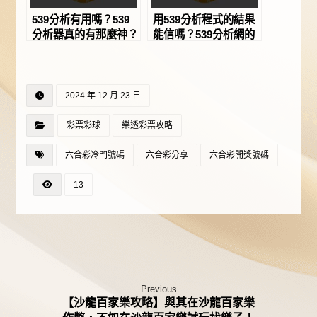
539分析有用嗎？539
用539分析程式的結果
分析器真的有那麼神？
能信嗎？539分析網的
－JY娛樂城
真假是如何？－JY娛
樂城
2024 年 12 月 23 日
彩票彩球
樂透彩票攻略
六合彩冷門號碼
六合彩分享
六合彩開獎號碼
13
Previous
【沙龍百家樂攻略】與其在沙龍百家樂