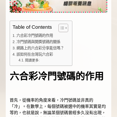
Table of Contents
六合彩冷門號碼的作用
冷門號碼與開獎號碼的關係
網路上的六合彩分享能信嗎？
該如何在台灣玩六合彩
閱讀更多:
六合彩冷門號碼的作用
首先，從機率的角度來看，冷門號碼並非真的
「冷」。在數學上，每個號碼被選中的機率其實是均
等的，也就是說，無論某個號碼曾經多久沒有出現，