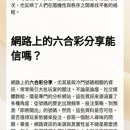
次，也反映了人們在隨機性與秩序之間尋找平衡的過
程。
網路上的六合彩分享能
信嗎？
網路上的
六合彩分享
，尤其是與冷門號碼相關的資
訊，常常吸引大批玩家的關注。不論是論壇、社交媒
體群組，還是專門的分析網站，這些資訊來源涵蓋了
多種角度：從號碼的歷史出現頻率、投注策略，到預
測「即將開出」的號碼。然而，這些資料是否可信，
是否值得玩家依據來投注，卻是一個耐人尋味的問
題。畢竟，網路資訊的來源與真實性並不總是那麼透