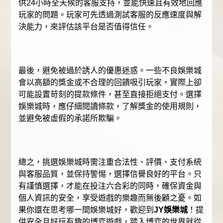
供24小時全天候的客服支持，並能快速且有效地回應
玩家的問題。玩家可先透過測試客服的反應速度與解
決能力，來評估該平台是否值得信任。
最後，避免被過於誘人的優惠迷惑。一些不良娛樂城
會以高額的獎金或不合理的回饋吸引玩家，實際上卻
可能設置苛刻的提款條件，甚至直接拒絕支付。選擇
娛樂城時，應仔細閱讀條款，了解獎金的使用規則，
並避免被虛假的承諾所欺騙。
總之，挑選娛樂城時需注重合法性、評價、支付系統
與客服品質，並保持警惕，選擇信譽良好的平台。只
有謹慎選擇，才能在投注六合彩的同時，確保資金與
個人資訊的安全，享受遊戲的樂趣而無後顧之憂。如
果你還在思考哪一間娛樂城好，歡迎到
JY娛樂城
！提
供安全且好玩有趣的博弈遊戲，踏入博弈的世界就從