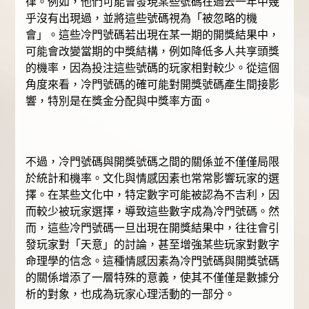
律。例如，他們可能會發現某些號碼在過去一年中幾
乎沒有出現過，並將這些號碼視為「被忽略的機
會」。這些冷門號碼若出現在某一期的開獎結果中，
可能會改變當期的中獎結構，例如降低多人共享頭獎
的機率，因為投注這些號碼的玩家相對較少。從這個
角度來看，冷門號碼的確可能對開獎號碼產生間接影
響，特別是在獎金分配與中獎率方面。
不過，冷門號碼與開獎號碼之間的關係並不僅僅局限
於統計和機率。文化與情感因素也常常影響玩家的選
擇。在某些文化中，特定數字可能被認為不吉利，因
而較少被玩家選擇，導致這些數字成為冷門號碼。然
而，這些冷門號碼一旦出現在開獎結果中，往往會引
發玩家對「天意」的討論，甚至增強某些玩家對數字
命理學的信念。這種情感因素為冷門號碼與開獎號碼
的關係增添了一層特殊的意義，使其不僅僅是數據分
析的對象，也成為玩家心理活動的一部分。