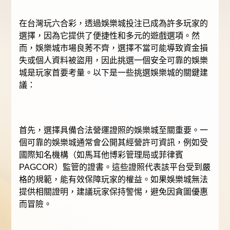
在台灣玩六合彩，透過娛樂城投注已成為許多玩家的
選擇，因為它提供了便捷性和多元的遊戲選項。然
而，娛樂城市場良莠不齊，選擇不當可能導致資金損
失或個人資料被盜用，因此挑選一個安全可靠的娛樂
城是玩家首要考量。以下是一些挑選娛樂城的關鍵建
議：
首先，選擇具備合法營運證照的娛樂城至關重要。一
個可靠的娛樂城通常會公開其經營許可資訊，例如受
國際知名機構（如馬耳他博彩管理局或菲律賓
PAGCOR）監管的證書。這些證照代表該平台受到嚴
格的規範，能有效保障玩家的權益。如果娛樂城無法
提供相關證明，建議玩家保持警惕，避免因貪圖優惠
而冒險。