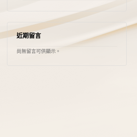
近期留言
尚無留言可供顯示。