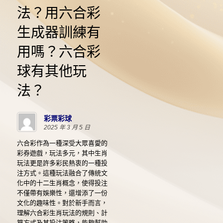
法？用六合彩
生成器訓練有
用嗎？六合彩
球有其他玩
法？
彩票彩球
2025 年 3 月 5 日
六合彩作為一種深受大眾喜愛的
彩券遊戲，玩法多元，其中生肖
玩法更是許多彩民熱衷的一種投
注方式。這種玩法融合了傳統文
化中的十二生肖概念，使得投注
不僅帶有娛樂性，還增添了一份
文化的趣味性。對於新手而言，
理解
六合彩生肖
玩法的規則、計
算方式及其投注策略，能夠幫助