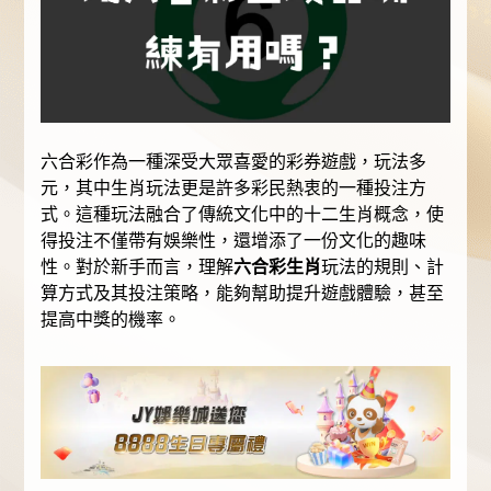
六合彩作為一種深受大眾喜愛的彩券遊戲，玩法多
元，其中生肖玩法更是許多彩民熱衷的一種投注方
式。這種玩法融合了傳統文化中的十二生肖概念，使
得投注不僅帶有娛樂性，還增添了一份文化的趣味
性。對於新手而言，理解
六合彩生肖
玩法的規則、計
算方式及其投注策略，能夠幫助提升遊戲體驗，甚至
提高中獎的機率。