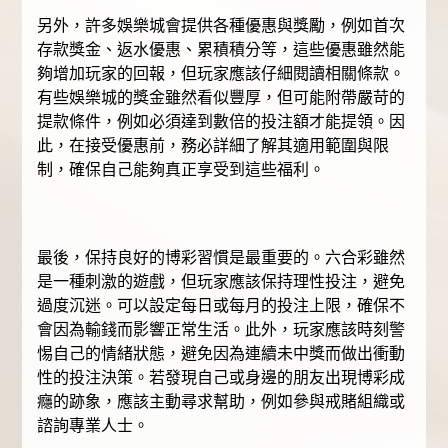
另外，許多娛樂城會提供各種優惠與獎勵，例如首次
存款獎金、返水優惠、累積積分等，這些優惠雖然能
夠增加玩家的回報，但玩家應該仔細閱讀相關條款。
有些娛樂城的獎金雖然看似豐厚，但可能附帶嚴苛的
提款條件，例如必須達到數倍的投注額才能提領。因
此，在接受優惠前，務必詳細了解其適用範圍與限
制，確保自己能夠真正享受到這些福利。
最後，保持良好的博彩習慣是最重要的。六合彩雖然
是一種刺激的遊戲，但玩家應該保持理性投注，避免
過度沉迷。可以設定每日或每月的投注上限，確保不
會因為輸錢而影響正常生活。此外，玩家應該時刻警
惕自己的情緒狀態，避免因為連續未中獎而做出衝動
性的投注決策。若發現自己或身邊的朋友出現博彩成
癮的跡象，應該主動尋求幫助，例如參與戒賭組織或
諮詢專業人士。