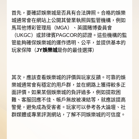
首先，要確認娛樂城是否具有合法牌照。合格的娛樂
城通常會在網站上公開其營業執照與監管機構，例如
馬耳他博彩管理局（MGA）、英國賭博委員會
（UKGC）或菲律賓PAGCOR的認證。這些機構的監
管能夠確保娛樂城的運作透明、公平，並提供基本的
玩家保障（
JY娛樂城
是你的最佳選擇）
其次，應該查看娛樂城的評價與玩家反饋。可靠的娛
樂城通常會有穩定的用戶群，並在網路上獲得較多正
面評價。如果某個娛樂城的負評過多，例如提款困
難、客服回應不佳、帳戶無故被凍結等，就應該提高
警覺，避免成為受害者。玩家可以參考各大論壇、社
群媒體或專業評測網站，了解不同娛樂城的可信度。