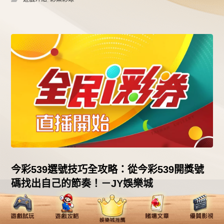
今彩539選號技巧全攻略：從今彩539開獎號
碼找出自己的節奏！－JY娛樂城
遊戲介紹
,
彩票彩球