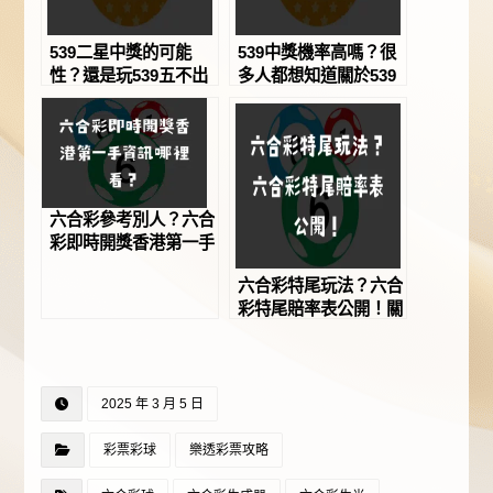
539二星中獎的可能
539中獎機率高嗎？很
性？還是玩539五不出
多人都想知道關於539
比較好？今彩539到底
中獎詐騙的問題，到底
好不好玩？
539線上中獎是不是真
的？
六合彩參考別人？六合
彩即時開獎香港第一手
資訊哪裡看？六合彩參
六合彩特尾玩法？六合
考號碼是好的嗎？
彩特尾賠率表公開！關
於六合彩特別號的秘
密？
2025 年 3 月 5 日
彩票彩球
樂透彩票攻略