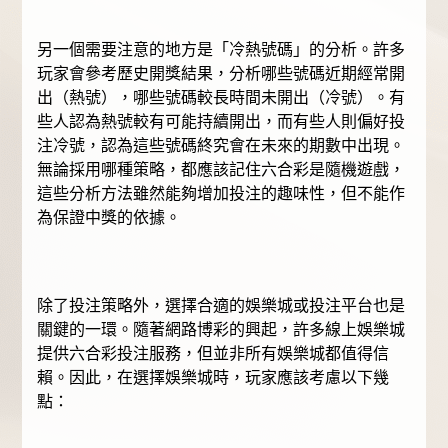
另一個需要注意的地方是「冷熱號碼」的分析。許多
玩家會參考歷史開獎結果，分析哪些號碼近期經常開
出（熱號），哪些號碼較長時間未開出（冷號）。有
些人認為熱號較有可能持續開出，而有些人則偏好投
注冷號，認為這些號碼終究會在未來的期數中出現。
無論採用哪種策略，都應該記住六合彩是隨機遊戲，
這些分析方法雖然能夠增加投注的趣味性，但不能作
為保證中獎的依據。
除了投注策略外，選擇合適的娛樂城或投注平台也是
關鍵的一環。隨著網路博彩的興起，許多線上娛樂城
提供六合彩投注服務，但並非所有娛樂城都值得信
賴。因此，在選擇娛樂城時，玩家應該考慮以下幾
點：