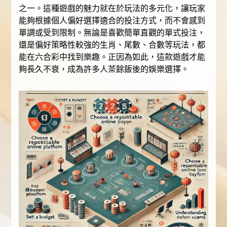
之一。這種遊戲的魅力就在於玩法的多元化，讓玩家
能夠根據個人偏好選擇適合的投注方式，而不會感到
單調或受到限制。無論是喜歡簡單直觀的單式投注，
還是偏好策略性較強的生肖、尾數、合數等玩法，都
能在六合彩中找到樂趣。正因為如此，這款遊戲才能
夠長久不衰，成為許多人茶餘飯後的娛樂選擇。