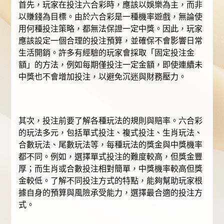
首先，玩家在投注六合彩時，應該以娛樂為主，而非
以賺錢為目標。由於六合彩是一種機率遊戲，無論使
用何種投注策略，都無法保證一定中獎。因此，玩家
應該設定一個合理的投注預算，並確保不會影響日常
生活開銷。許多有經驗的玩家會採取「固定投注金
額」的方法，例如每期僅投注一定金額，即使連續未
中獎也不會增加投注，以避免沉迷與財務壓力。
其次，投注前要了解各種玩法的規則與賠率。六合彩
的玩法多元，包括單式投注、複式投注、生肖玩法、
合數玩法、尾數玩法等，每種玩法的獎金與中獎機率
都不同。例如，選擇單式投注的難度較高，但獎金豐
厚；而生肖或合數投注相對簡單，中獎機率較高但獎
金較低。了解不同投注方式的特點，能夠幫助玩家根
據自身的預算與風險承受能力，選擇最合適的投注方
式。