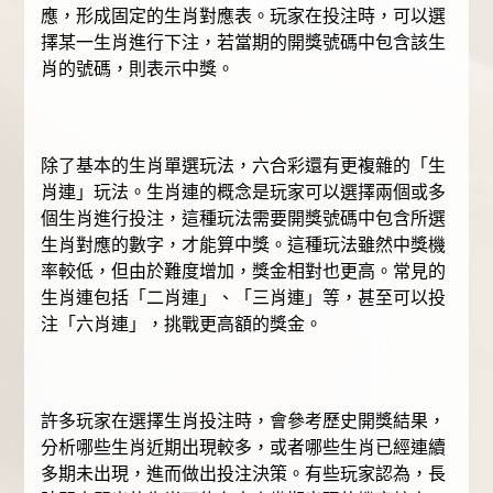
應，形成固定的生肖對應表。玩家在投注時，可以選
擇某一生肖進行下注，若當期的開獎號碼中包含該生
肖的號碼，則表示中獎。
除了基本的生肖單選玩法，六合彩還有更複雜的「生
肖連」玩法。生肖連的概念是玩家可以選擇兩個或多
個生肖進行投注，這種玩法需要開獎號碼中包含所選
生肖對應的數字，才能算中獎。這種玩法雖然中獎機
率較低，但由於難度增加，獎金相對也更高。常見的
生肖連包括「二肖連」、「三肖連」等，甚至可以投
注「六肖連」，挑戰更高額的獎金。
許多玩家在選擇生肖投注時，會參考歷史開獎結果，
分析哪些生肖近期出現較多，或者哪些生肖已經連續
多期未出現，進而做出投注決策。有些玩家認為，長