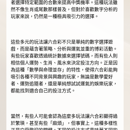
者選擇特定範圍的合數來提高中獎機率。這種玩法雖
然不像生肖或尾數那樣普及，但對於喜歡數字分析的
玩家來說，仍然是一種極具吸引力的選擇。
這些多元的玩法讓六合彩不只是單純的數字選擇遊
戲，而是蘊含著策略、分析與運氣並重的博彩活動。
有些玩家喜歡透過統計數據來選擇號碼，而有些人則
相信個人運勢、生肖、風水來決定投注方向。正是因
為這種「數學與命理並存」的特性，使得六合彩能夠
吸引各種不同背景與興趣的玩家，無論是數學愛好
者、運勢追隨者，還是單純想試試運氣的娛樂玩家，
都能找到適合自己的投注方式。
當然，有些人可能會認為這麼多玩法讓六合彩顯得過
於繁瑣，甚至有些「麻煩」，但事實上，這種多樣性