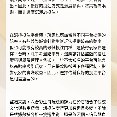
出。因此，最好的投注方式是適度參與，將其視為娛
樂，而非過度沉迷於投注。
在選擇投注平台時，玩家也應該留意不同平台提供的
賠率。有些娛樂城會針對生肖玩法提供較高的賠率，
但也可能設有較高的最低投注門檻。這使得玩家在選
擇平台時，除了考量賠率外，還應該評估整體的投注
環境與風險管理。例如，一些不太知名的平台可能會
以高賠率吸引玩家，但在提款時卻設下各種限制，影
響玩家的實際收益。因此，選擇信譽良好的投注平台
是相當重要的。
整體來說，六合彩生肖玩法的魅力在於它結合了傳統
文化與數字遊戲，讓投注變得更加有趣且多變。不論
是根據數據分析來挑選生肖，還是依照個人信仰與直