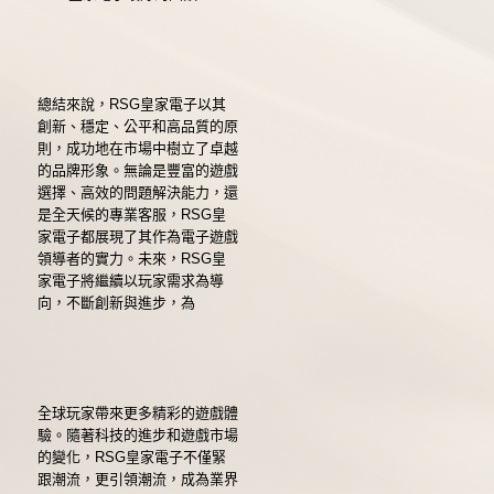
總結來說，RSG皇家電子以其
創新、穩定、公平和高品質的原
則，成功地在市場中樹立了卓越
的品牌形象。無論是豐富的遊戲
選擇、高效的問題解決能力，還
是全天候的專業客服，RSG皇
家電子都展現了其作為電子遊戲
領導者的實力。未來，RSG皇
家電子將繼續以玩家需求為導
向，不斷創新與進步，為
全球玩家帶來更多精彩的遊戲體
驗。隨著科技的進步和遊戲市場
的變化，RSG皇家電子不僅緊
跟潮流，更引領潮流，成為業界