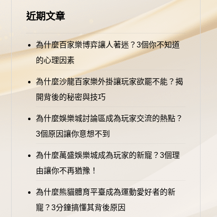
近期文章
為什麼百家樂博弈讓人著迷？3個你不知道
的心理因素
為什麼沙龍百家樂外掛讓玩家欲罷不能？揭
開背後的秘密與技巧
為什麼娛樂城討論區成為玩家交流的熱點？
3個原因讓你意想不到
為什麼萬盛娛樂城成為玩家的新寵？3個理
由讓你不再猶豫！
為什麼熊貓體育平臺成為運動愛好者的新
寵？3分鐘搞懂其背後原因