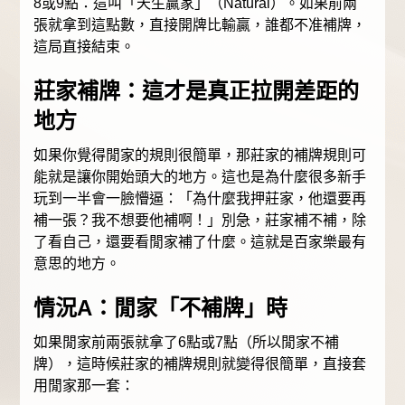
8或9點：這叫「天生贏家」（Natural）。如果前兩
張就拿到這點數，直接開牌比輸贏，誰都不准補牌，
這局直接結束。
莊家補牌：這才是真正拉開差距的
地方
如果你覺得閒家的規則很簡單，那莊家的補牌規則可
能就是讓你開始頭大的地方。這也是為什麼很多新手
玩到一半會一臉懵逼：「為什麼我押莊家，他還要再
補一張？我不想要他補啊！」別急，莊家補不補，除
了看自己，還要看閒家補了什麼。這就是百家樂最有
意思的地方。
情況A：閒家「不補牌」時
如果閒家前兩張就拿了6點或7點（所以閒家不補
牌），這時候莊家的補牌規則就變得很簡單，直接套
用閒家那一套：