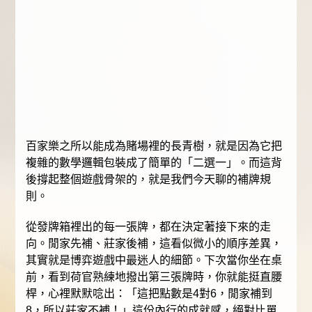
百家樂之所以能成為賭場裡的長青樹，就是因為它把
複雜的數學邏輯包裝成了簡單的「二選一」。而這背
後撐起整個遊戲骨架的，就是我們今天聊的補牌規
則。
從發牌箱裡出的每一張牌，都在決定著接下來的走
向。閒家先補、莊家後補，這看似微小的順序差異，
其實就是博弈遊戲中最迷人的細節。下次當你坐在桌
前，看到荷官熟練地撥出第三張牌時，你就能挺直腰
桿，心裡默默唸出：「這把點數是4對6，閒家補到
8，所以莊家不補！」這份內行的成就感，絕對比單