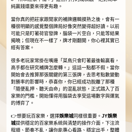
純贏錢還要來得更有趣。
當你真的把莊家跟閒家的補牌邏輯摸熟之後，會有一
種很明顯的感覺整個牌局好像突然變得超好讀。以前
可能只是盯著荷官發牌，腦袋一片空白，只能等結果
揭曉；但現在不一樣了，牌才剛翻開，你心裡其實已
經有答案。
很多老玩家常掛在嘴邊「菜鳥只會盯著最後輸贏看，
高手都在研究補牌怎麼轉。」這話一點都不假。當你
開始會去推算那張關鍵的第三張牌，去思考點數變動
對勝率的影響時，恭喜你，你已經成功脫離了那種
「隨便亂押、聽天由命」的混亂狀態，正式踏入了百
家樂的門檻，開始懂得用腦袋去享受這場數字與運氣
的博弈了。
👉想要玩百家樂，選擇
娛樂城
同樣很重要。
JY娛樂
城
提供穩定的百家樂系統與清楚的操作介面，下注流
程順、節奏不亂，讓你能專心看路、穩定出手，整體