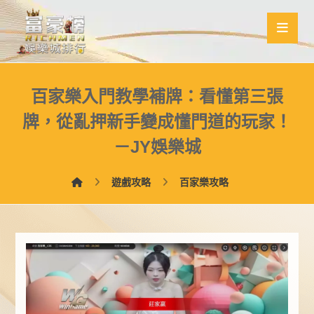
百家樂入門教學補牌：看懂第三張
牌，從亂押新手變成懂門道的玩家！
－JY娛樂城
遊戲攻略
百家樂攻略