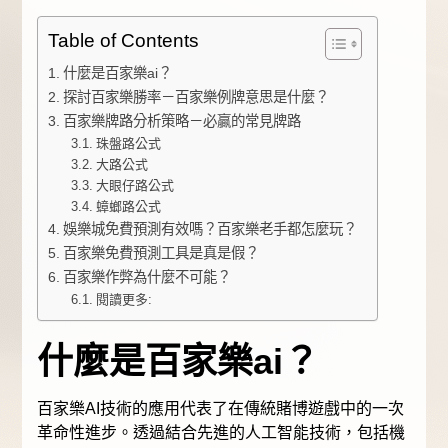
Table of Contents
什麼是百家樂ai？
探討百家樂勝率－百家樂例牌意思是什麼？
百家樂牌路分析策略－必贏的常見牌路
珠盤路公式
大路公式
大眼仔路公式
蟑螂路公式
娛樂城免費預測有效嗎？百家樂老手都怎麼玩？
百家樂免費預測工具是真是假？
百家樂作弊為什麼不可能？
閱讀更多:
什麼是百家樂ai
？
百家樂AI技術的應用代表了在傳統賭博遊戲中的一次
革命性進步。透過結合先進的人工智能技術，包括機