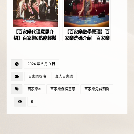
【百家樂代理意思介
【百家樂數學原理】百
紹】百家樂6點能輕鬆
家樂洗碼介紹－百家樂
贏20倍？小心百家樂
對子規則如何下注？－
帶牌群組詐騙－JY娛
JY娛樂城
樂城
2024 年 5 月 9 日
百家樂攻略
真人百家樂
百家樂ai
百家樂例牌意思
百家樂免費預測
9