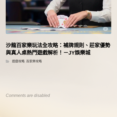
沙龍百家樂玩法全攻略：補牌規則、莊家優勢
與真人桌熱門遊戲解析！－JY娛樂城
遊戲攻略
,
百家樂攻略
Comments are disabled