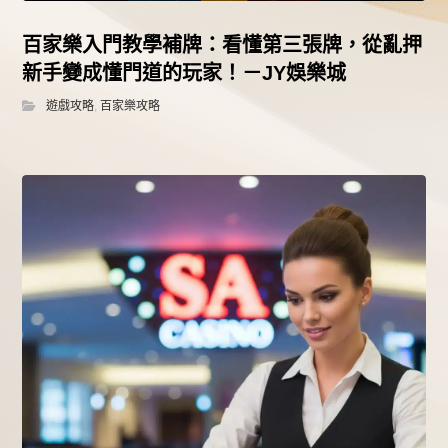
百家樂入門教學補牌：看懂第三張牌，從亂押
新手變成懂門道的玩家！－JY娛樂城
遊戲攻略
,
百家樂攻略