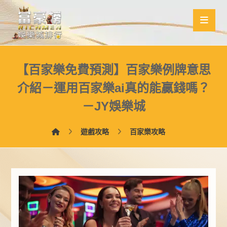
【百家樂免費預測】百家樂例牌意思
介紹－運用百家樂ai真的能贏錢嗎？
－JY娛樂城
遊戲攻略
百家樂攻略