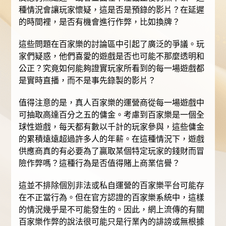
種情況會讓玩家懷疑，這是否是預錄的影片？在延遲
的時間裡，是否有機會進行作弊，比如換牌？
這些問題在百家樂的討論區中引起了廣泛的爭議。玩
家們疑惑，他們喜愛的遊戲是否也可能不那麼透明和
公正？究竟如何能夠證實玩家所看到的每一場遊戲都
是實時直播，而不是事先錄製的影片？
值得注意的是，真人百家樂的運營商從每一場遊戲中
可抽取高達百分之五的傭金。考慮到百家樂是一個全
球性遊戲，每天都有數以千計的玩家參與，這些傭金
的累積遠遠超過許多人的年薪。在這種情況下，遊戲
供應商真的有必要為了贏取某個特定玩家的錢財而冒
險作弊嗎？這種行為是否值得賭上商業信譽？
這並不排除個別非法或私自運營的百家樂平台可能存
在不正當行為。但在官方認證的百家樂系統中，這樣
的情況幾乎是不可能發生的。因此，網上流傳的有關
百家樂作弊的說法很可能只是行業內的誹謗或無根據