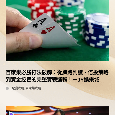
百家樂必勝打法破解：從牌路判讀、倍投策略
到資金控管的完整實戰邏輯！－JY娛樂城
遊戲攻略
,
百家樂攻略