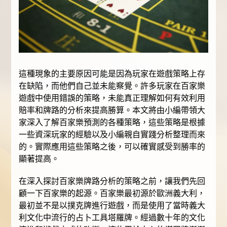
這種現象的主要原因可能是因為玩家在遊戲策略上存
在缺陷，而他們自己並未能察覺。許多玩家在百家樂
遊戲中使用錯誤的策略，未能真正理解如何有效利用
賠率和牌路的分析來提高勝算。本文將由小編帶領大
家深入了解百家樂預測的各種策略，這些策略是根據
一些資深玩家的經驗以及小編親自實踐分析整理而來
的。實際應用這些策略之後，可以確實感受到勝率的
顯著提高。
在深入探討百家樂牌路分析的策略之前，讓我們先回
顧一下百家樂的起源。百家樂最初源於歐洲義大利，
最初並不是以撲克牌進行遊戲，而是使用了當時義大
利文化中流行的占卜工具塔羅牌。經過數十年的文化