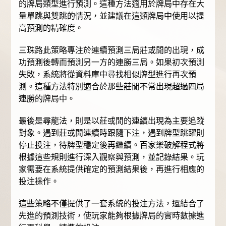
的牌局類型進行預測。這種方法適用於牌局中存在大
量單跳與雙跳的情況，並建議在這類牌局中使用以提
高預測的精確度。
三珠路此策略專注於連續預測三局莊或閒的出現，成
功預測後轉而預測另一方的連勝三局。如果初次預測
失敗，系統將從資料庫中尋找相似牌型進行再次預
測。這種方法特別適合於那些莊閒不常出現超過四局
連勝的牌局中。
最後是尋龍法，則是以莊或閒的連續出現為主要追蹤
對象。遇到莊或閒連續時跟隨下注，遇到牌型跳躍則
停止投注，待牌型穩定後再繼續。百家樂破解程式將
根據這些規則進行深入觀察與預測，並記錄結果。玩
家需要在系統提供確定的預測結果後，再進行相應的
投注操作。
這些策略不僅提供了一套系統的投注方法，還結合了
先進的預測技術，使玩家能夠根據牌局的實時數據進