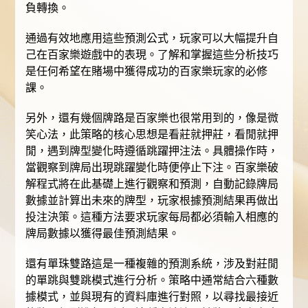
負轉換。
通過有效地應用這些預測公式，玩家可以大幅提升自
己在百家樂遊戲中的表現。了解和掌握這些分析技巧
是任何希望在賭場中獲得成功的百家樂玩家的必修
課。
另外，還有幾個牌路是百家樂也很常用到的，像是微
笑心法，此策略的核心思想是看莊就押莊，看閒就押
閒，遇到牌型變化時遵循跳躍押注法。具體操作時，
當觀察到牌局出現跳躍變化時便停止下注。百家樂破
解程式將在此基礎上進行觀察和預測，自動記錄牌局
數據並計算出未來的牌型，玩家根據預測結果再做出
投注決策。這種方法要求玩家每局都必須輸入相應的
牌局數據以獲得最佳預測結果。
還有單珠雙路這是一種複雜的預測系統，涉及對莊閒
的單跳與雙跳模式進行分析。策略中通常結合六種數
據模式，並與現有的資料庫進行對照，以尋找最接近