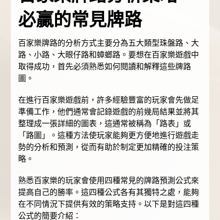
必贏的常見牌路
百家樂牌路的分析方式主要分為五大類型珠盤路、大
路、小路、大眼仔路和蟑螂路。要想在百家樂遊戲中
取得成功，首先必須熟悉如何閱讀和解釋這些牌路
圖。
在進行百家樂遊戲前，許多經驗豐富的玩家會先做足
準備工作，他們通常會記錄遊戲的前幾局結果並將其
整理成一張詳細的圖表，這通常被稱為「路表」或
「路圖」。這種方法使玩家能夠更方便地進行遊戲走
勢的分析和預測，從而有助於制定更加精確的投注策
略。
熟悉百家樂的玩家會使用四種常見的牌路預測公式來
提高自己的勝率。這四種公式各有其獨特之處，能夠
在不同情況下提供有效的策略支持。以下是對這四種
公式的簡要介紹：