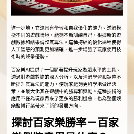
進一步地，它還具有學習和自我優化的能力。透過模
擬不同的遊戲情境，能夠不斷訓練自己，根據新的遊
戲數據和結果調整其算法。這種持續的優化過程使得
人工智慧的預測更加精確，進一步增強了玩家使用技
術時的競爭優勢。
百家樂AI提供了一個顯著提升玩家遊戲水平的工具。
透過對遊戲數據的深入分析，以及通過學習和調整不
斷提升其算法的能力，使玩家能夠更科學地做出決
策，並最大化其在遊戲中的勝算和獎勵。這種技術的
應用不僅為玩家帶來了更多的勝利機會，也為整個娛
樂賭博行業帶來了新的發展方向。
探討百家樂勝率－百家