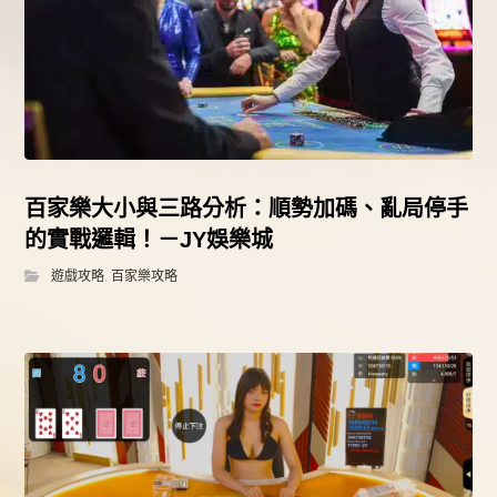
百家樂大小與三路分析：順勢加碼、亂局停手
的實戰邏輯！－JY娛樂城
遊戲攻略
,
百家樂攻略