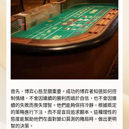
首先，博弈心態至關重要。成功的博弈者知道如何控
制情緒，不會因連續的勝利而過於自信，也不會因連
續的失敗而喪失理智。他們能夠保持冷靜，根據既定
的策略進行下注，而不是盲目追求翻本。這種理性的
態度能幫助他們在面對變幻莫測的賭局時，做出更明
智的決策。