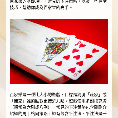
百家樂的基礎規則、常見的下注策略，以及一些進階
技巧，幫助你成為百家樂的高手。
百家樂是一種比大小的遊戲，目標是猜測「莊家」或
「閒家」誰的點數更接近九點。遊戲使用多副撲克牌
（通常為六副或八副），常見的下注策略包含剛剛介
紹過的馬丁格爾策略，還有包含平注法，平注法是一