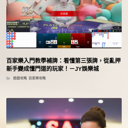
百家樂入門教學補牌：看懂第三張牌，從亂押
新手變成懂門道的玩家！－JY娛樂城
遊戲攻略
,
百家樂攻略