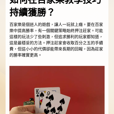
持續獲勝？
百家樂是個迷人的遊戲，讓人一玩就上癮。要在百家
樂中提高勝率，有一個關鍵策略始終押注莊家。可能
這樣的玩法少了些刺激，但追求勝利的玩家都知道，
這是最穩妥的方法。押注莊家會收取百分之五的手續
費，但這小小的代價卻能帶來長期的回報，因為莊家
的勝率確實更高。