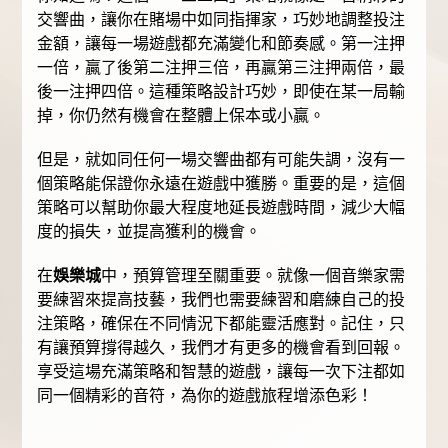
交響曲，讓你在賭場中如同指揮家，巧妙地調整投注
金額，讓每一場遊戲都充滿變化和節奏感。第一注押
一倍，贏了後第二注押三倍，再贏第三注押兩倍，最
後一注押四倍。這種策略設計巧妙，即使在某一局輸
掉，你仍然有機會在整體上保本或小贏。
但是，就如同任何一場交響曲都有可能失調，沒有一
個策略能保證你永遠在遊戲中獲勝。重要的是，這個
策略可以幫助你最大程度地延長遊戲時間，減少大幅
度的損失，並提高獲利的機會。
在
娛樂城
中，預算管理至關重要。就像一個音樂家需
要練習來提高技藝，我們也需要練習和磨練自己的投
注策略，確保在不同情況下都能靈活應對。記住，只
有讓預算撐得越久，我們才有更多的機會看到回報。
享受這場充滿策略和智慧的遊戲，讓每一次下注都如
同一個精彩的音符，為你的遊戲旅程增添色彩！