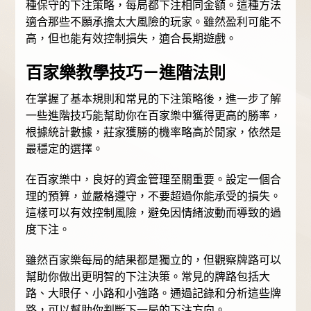
種保守的下注策略，每局都下注相同金額。這種方法
適合那些不願承擔太大風險的玩家。雖然盈利可能不
高，但也能有效控制損失，適合長期遊戲。
百家樂教學技巧－進階法則
在掌握了基本規則和常見的下注策略後，進一步了解
一些進階技巧能幫助你在百家樂中獲得更高的勝率，
根據統計數據，莊家獲勝的機率略高於閒家，依然是
最穩定的選擇。
在百家樂中，良好的資金管理至關重要。設定一個合
理的預算，並嚴格遵守，不要超過你能承受的損失。
這樣可以有效控制風險，避免因情緒波動而導致的過
度下注。
雖然百家樂每局的結果都是獨立的，但觀察牌路可以
幫助你做出更明智的下注決策。常見的牌路包括大
路、大眼仔、小路和小強路。通過記錄和分析這些牌
路，可以幫助你判斷下一局的下注方向。