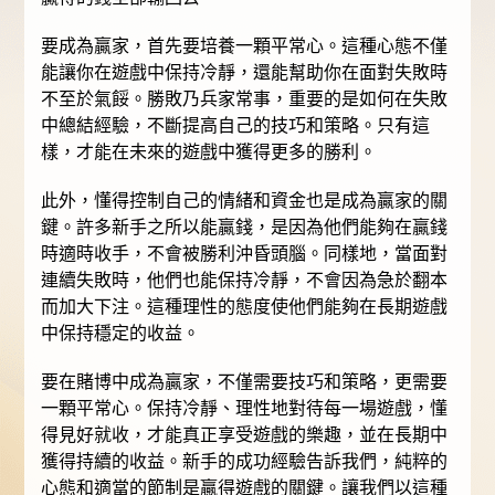
要成為贏家，首先要培養一顆平常心。這種心態不僅
能讓你在遊戲中保持冷靜，還能幫助你在面對失敗時
不至於氣餒。勝敗乃兵家常事，重要的是如何在失敗
中總結經驗，不斷提高自己的技巧和策略。只有這
樣，才能在未來的遊戲中獲得更多的勝利。
此外，懂得控制自己的情緒和資金也是成為贏家的關
鍵。許多新手之所以能贏錢，是因為他們能夠在贏錢
時適時收手，不會被勝利沖昏頭腦。同樣地，當面對
連續失敗時，他們也能保持冷靜，不會因為急於翻本
而加大下注。這種理性的態度使他們能夠在長期遊戲
中保持穩定的收益。
要在賭博中成為贏家，不僅需要技巧和策略，更需要
一顆平常心。保持冷靜、理性地對待每一場遊戲，懂
得見好就收，才能真正享受遊戲的樂趣，並在長期中
獲得持續的收益。新手的成功經驗告訴我們，純粹的
心態和適當的節制是贏得遊戲的關鍵。讓我們以這種