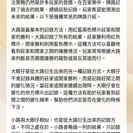
注策略仍然是許多玩家的首選。在百家樂中，牌路記
錄了過去的結果，通過這些記錄，玩家希望能預測出
未來的結果。以下是幾種常見的牌路介紹。
大路是最基本的記錄方法，用紅藍兩色標示莊家和閒
家的勝利。大路記錄了所有的結果，莊家勝利用紅色
標示，閒家勝利則用藍色標示。這種方法可以直觀地
看到莊家和閒家之間的連勝情況。玩家常常根據大路
來判斷是否跟隨連勝的趨勢或是反其道而行。
大眼仔是從大路衍生出來的另一種記錄方式。大眼仔
不會記錄具體的莊家或閒家勝利，而是記錄莊閒之間
的變化情況。當莊家或閒家連續出現時，大眼仔會在
變化的地方標示出記錄。這種方法有助於玩家看到莊
閒之間的變化頻率，幫助他們決定是否在變化的時候
下注。
小路與大眼仔相似，也是從大路衍生出來的記錄方
法。不同之處在於，小路會略過一列的結果，只記錄