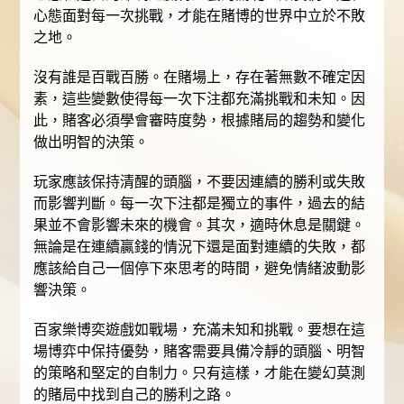
心態面對每一次挑戰，才能在賭博的世界中立於不敗
之地。
沒有誰是百戰百勝。在賭場上，存在著無數不確定因
素，這些變數使得每一次下注都充滿挑戰和未知。因
此，賭客必須學會審時度勢，根據賭局的趨勢和變化
做出明智的決策。
玩家應該保持清醒的頭腦，不要因連續的勝利或失敗
而影響判斷。每一次下注都是獨立的事件，過去的結
果並不會影響未來的機會。其次，適時休息是關鍵。
無論是在連續贏錢的情況下還是面對連續的失敗，都
應該給自己一個停下來思考的時間，避免情緒波動影
響決策。
百家樂博奕遊戲如戰場，充滿未知和挑戰。要想在這
場博弈中保持優勢，賭客需要具備冷靜的頭腦、明智
的策略和堅定的自制力。只有這樣，才能在變幻莫測
的賭局中找到自己的勝利之路。