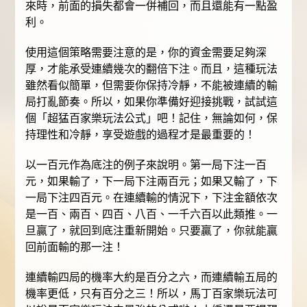
來時，前面的損失都會一併補回，而且還能有一點盈
利。
使用這個策略需要注意的是，你的資金需要足夠深
厚，才能承受連續幾次的翻倍下注。而且，這種玩法
雖然看似簡單，但需要你保持冷靜，不能被連續的輸
局打亂節奏。所以，如果你準備好迎接挑戰，試試這
個「超猛百家樂玩法公式」吧！記住，無論如何，保
持理性和冷靜，享受遊戲的過程才是最重要的！
以一百元作為底注的例子來說明。第一局下注一百
元，如果輸了，下一局下注兩百元；如果又輸了，下
一局下注四百元。在連續輸的情況下，下注金額依次
是一百、兩百、四百、八百、一千六百以此類推。一
旦贏了，就回到底注重新開始。只要贏了，你就能贏
回前面輸的那一注！
連續輸四局的機率大約是百分之六，而連續輸五局的
機率更低，只有百分之三！所以，馬丁百家樂玩法可