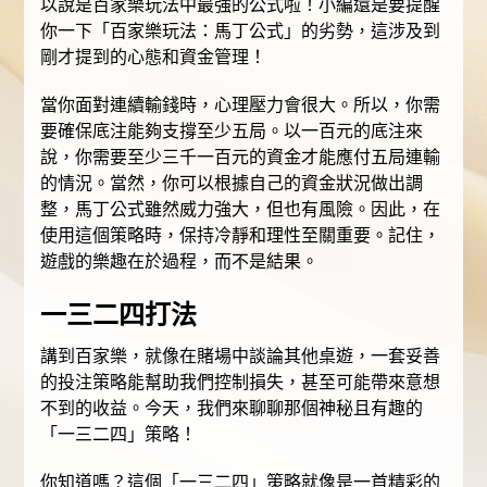
以說是百家樂玩法中最強的公式啦！小編還是要提醒
你一下「百家樂玩法：馬丁公式」的劣勢，這涉及到
剛才提到的心態和資金管理！
當你面對連續輸錢時，心理壓力會很大。所以，你需
要確保底注能夠支撐至少五局。以一百元的底注來
說，你需要至少三千一百元的資金才能應付五局連輸
的情況。當然，你可以根據自己的資金狀況做出調
整，馬丁公式雖然威力強大，但也有風險。因此，在
使用這個策略時，保持冷靜和理性至關重要。記住，
遊戲的樂趣在於過程，而不是結果。
一三二四打法
講到百家樂，就像在賭場中談論其他桌遊，一套妥善
的投注策略能幫助我們控制損失，甚至可能帶來意想
不到的收益。今天，我們來聊聊那個神秘且有趣的
「一三二四」策略！
你知道嗎？這個「一三二四」策略就像是一首精彩的