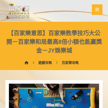
【百家樂意思】百家樂教學技巧大公
開－百家樂和局最高8倍小額也能贏獎
金－JY娛樂城
遊戲攻略
百家樂攻略