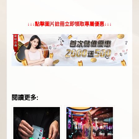
↓↓↓點擊圖片註冊立即領取專屬優惠↓↓↓
閱讀更多: