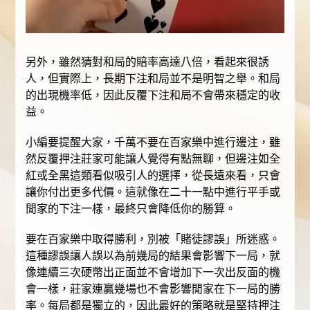
另外，雖然猜對和局的賠率高達八倍，看起來很誘
人，但實際上，長期下注和局並不是明智之舉。和局
的出現機率低，因此反覆下注和局不會帶來穩定的收
益。
小編要提醒大家，千萬不要在百家樂中進行邊注，雖
然反覆押注莊家可能讓人覺得有點無聊，但邊注如全
紅或全黑這類看似吸引人的選擇，從長遠來看，只會
讓你付出更多代價。這就像在二十一點中進行平手或
閒家的下注一樣，最終只會降低你的勝算。
要在百家樂中取得勝利，別被「賭徒謬誤」所迷惑。
這種謬誤讓人誤以為前幾局的結果會影響下一局，就
像連續三次硬幣出正面並不會增加下一次出反面的機
會一樣，莊家連贏幾場也不會影響閒家在下一局的勝
率。每局都是獨立的，因此最好的策略就是堅持押注