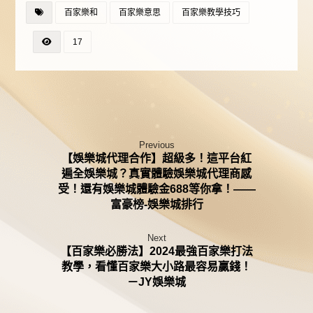
百家樂和
百家樂意思
百家樂教學技巧
17
Previous
【娛樂城代理合作】超級多！這平台紅
遍全娛樂城？真實體驗娛樂城代理商感
受！還有娛樂城體驗金688等你拿！——
富豪榜-娛樂城排行
Next
【百家樂必勝法】2024最強百家樂打法
教學，看懂百家樂大小路最容易贏錢！
－JY娛樂城