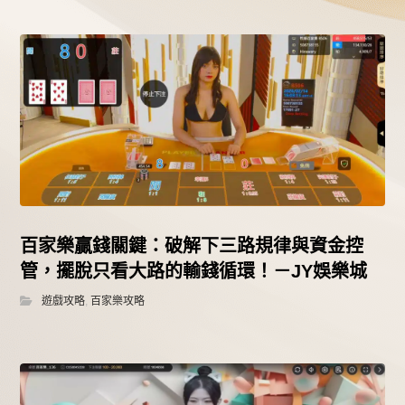
百家樂贏錢關鍵：破解下三路規律與資金控
管，擺脫只看大路的輸錢循環！－JY娛樂城
遊戲攻略
,
百家樂攻略