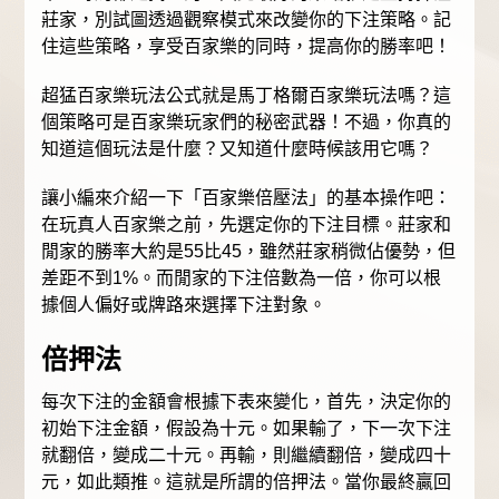
莊家，別試圖透過觀察模式來改變你的下注策略。記
住這些策略，享受百家樂的同時，提高你的勝率吧！
超猛百家樂玩法公式就是馬丁格爾百家樂玩法嗎？這
個策略可是百家樂玩家們的秘密武器！不過，你真的
知道這個玩法是什麼？又知道什麼時候該用它嗎？
讓小編來介紹一下「百家樂倍壓法」的基本操作吧：
在玩真人百家樂之前，先選定你的下注目標。莊家和
閒家的勝率大約是55比45，雖然莊家稍微佔優勢，但
差距不到1%。而閒家的下注倍數為一倍，你可以根
據個人偏好或牌路來選擇下注對象。
倍押法
每次下注的金額會根據下表來變化，首先，決定你的
初始下注金額，假設為十元。如果輸了，下一次下注
就翻倍，變成二十元。再輸，則繼續翻倍，變成四十
元，如此類推。這就是所謂的倍押法。當你最終贏回