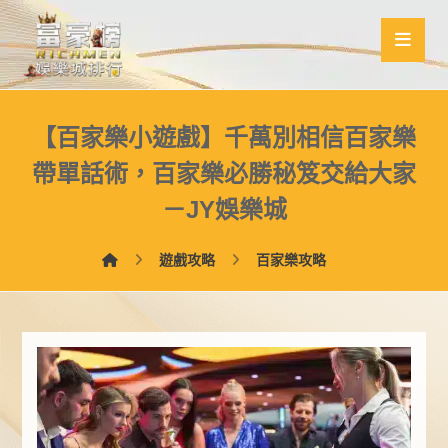
【百家樂小遊戲】千萬別相信百家樂
帶單話術，百家樂必勝秘笈交給大家
－JY娛樂城
遊戲攻略
百家樂攻略