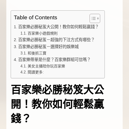
Table of Contents
百家樂必勝秘笈大公開！教你如何輕鬆贏錢？
百家樂小遊戲規則
百家樂必勝秘笈－超強的下注方式有哪些？
百家樂必勝秘笈－選擇好的娛樂城
和後抓三寶
百家樂帶單是什麼？百家樂群組可信嗎？
美女主播陪你玩百家樂
閱讀更多:
百家樂必勝秘笈大公
開！教你如何輕鬆贏
錢？