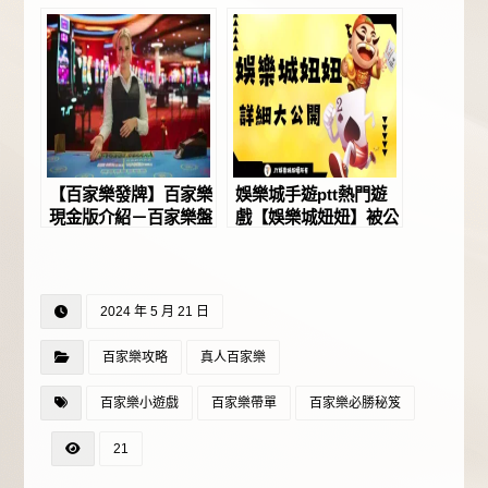
百家樂1030打法贏錢
新手必知打法百家樂桌
好容易－JY娛樂城
上見真章－JY娛樂城
【百家樂發牌】百家樂
娛樂城手遊ptt熱門遊
現金版介紹－百家樂盤
戲【娛樂城妞妞】被公
路是什麼？能幫助你贏
布娛樂城破解大技巧！
大錢－JY娛樂城
經典藏招不可錯過！
——富豪榜-娛樂城排
行
2024 年 5 月 21 日
百家樂攻略
真人百家樂
百家樂小遊戲
百家樂帶單
百家樂必勝秘笈
21