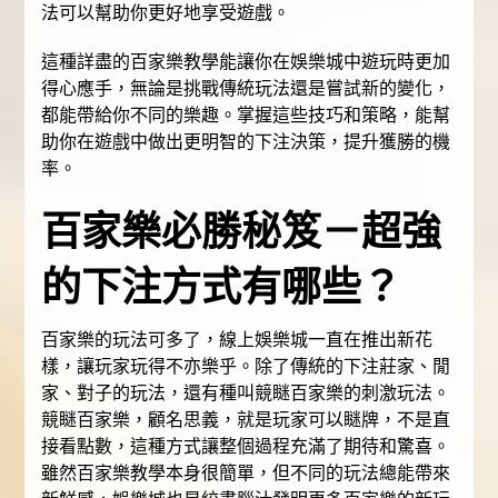
法可以幫助你更好地享受遊戲。
這種詳盡的百家樂教學能讓你在娛樂城中遊玩時更加
得心應手，無論是挑戰傳統玩法還是嘗試新的變化，
都能帶給你不同的樂趣。掌握這些技巧和策略，能幫
助你在遊戲中做出更明智的下注決策，提升獲勝的機
率。
百家樂必勝秘笈－超強
的下注方式有哪些？
百家樂的玩法可多了，線上娛樂城一直在推出新花
樣，讓玩家玩得不亦樂乎。除了傳統的下注莊家、閒
家、對子的玩法，還有種叫競瞇百家樂的刺激玩法。
競瞇百家樂，顧名思義，就是玩家可以瞇牌，不是直
接看點數，這種方式讓整個過程充滿了期待和驚喜。
雖然百家樂教學本身很簡單，但不同的玩法總能帶來