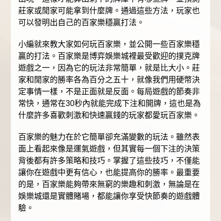
莊家或閒家可能拿到什麼牌。通過這些方法，玩家也
可以發明出自己的百家樂穩贏打法。
小編就來教大家如何玩百家樂，並公開一些百家樂穩
贏的打法。百家樂是博弈娛樂城裡最受歡迎的撲克牌
遊戲之一，因為它的玩法非常簡單，就是比大小。莊
家和閒家的勝率各為百分之五十，就像我們用硬幣決
定事情一樣，不是正面就是反面。每局遊戲的節奏非
常快，通常在30秒內就能完成下注和開牌，這也是為
什麼許多喜歡刺激和快速贏錢的玩家都愛玩百家樂。
百家樂的魅力在於它簡單卻充滿變數的玩法。雖然表
面上看起來像是運氣遊戲，但其實每一個下注的決策
背後都有許多策略和技巧。掌握了這些技巧，不僅能
讓你在遊戲中更有信心，也能提高你的勝率。最重要
的是，百家樂能夠帶來無窮的樂趣和刺激，無論是在
娛樂城還是實體賭場，都能讓你享受快節奏的遊戲體
驗。