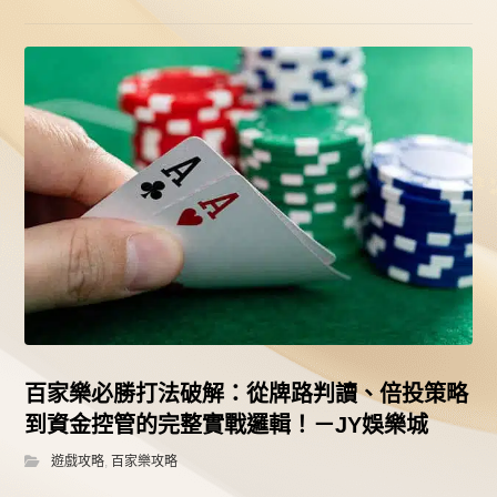
百家樂必勝打法破解：從牌路判讀、倍投策略
到資金控管的完整實戰邏輯！－JY娛樂城
遊戲攻略
,
百家樂攻略