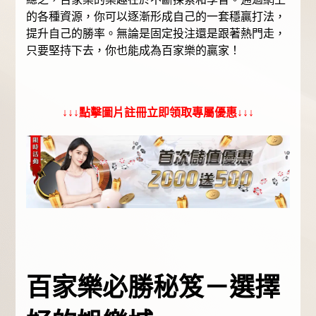
的各種資源，你可以逐漸形成自己的一套穩贏打法，
提升自己的勝率。無論是固定投注還是跟著熱門走，
只要堅持下去，你也能成為百家樂的贏家！
↓↓↓點擊圖片註冊立即領取專屬優惠↓↓↓
百家樂必勝秘笈－選擇