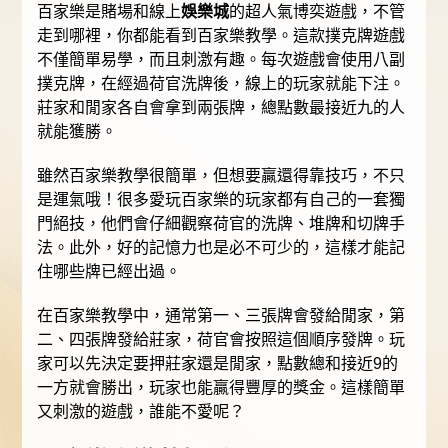
百家樂是賭場和線上
娛樂城
的超人氣博奕遊戲，不管
走到哪裡，你都能看到百家樂教學。這款撲克牌遊戲
不僅簡單易學，而且刺激有趣。每次遊戲會使用八副
撲克牌，在經過荷官洗牌後，線上的玩家就能下注。
莊家和閒家各自會拿到兩張牌，總點數最接近九的人
就能獲勝。
雖然百家樂教學很簡單，但想要贏還得靠技巧，不只
是運氣哦！很多愛玩百家樂的玩家都有自己的一套獨
門絕技，他們會仔細觀察荷官的洗牌、堆牌和切牌手
法。此外，好的記憶力也是必不可少的，這樣才能記
住哪些牌已經出過。
在百家樂教學中，通常第一、三張牌會發給閒家，第
二、四張牌發給莊家，荷官會按照這個順序發牌。玩
家可以先決定要押莊家還是閒家，點數總和接近9的
一方就會勝出，玩家也能贏得豐厚的獎金。這樣簡單
又刺激的遊戲，誰能不愛呢？