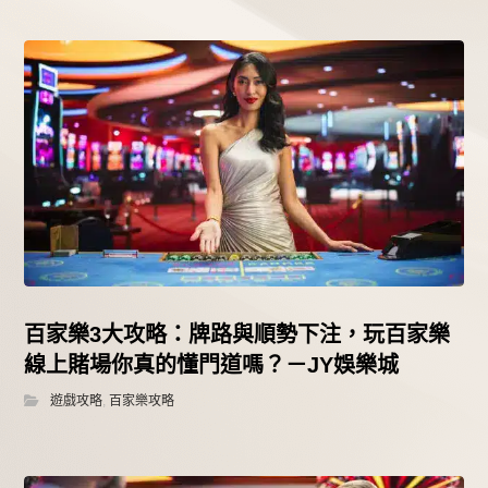
百家樂3大攻略：牌路與順勢下注，玩百家樂
線上賭場你真的懂門道嗎？－JY娛樂城
遊戲攻略
,
百家樂攻略