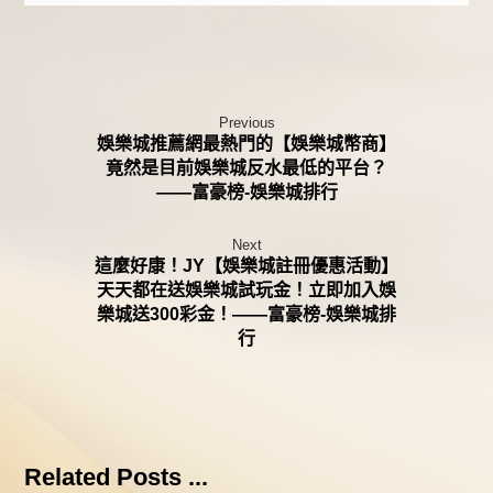
Previous
娛樂城推薦網最熱門的【娛樂城幣商】
竟然是目前娛樂城反水最低的平台？
——富豪榜-娛樂城排行
Next
這麼好康！JY【娛樂城註冊優惠活動】
天天都在送娛樂城試玩金！立即加入娛
樂城送300彩金！——富豪榜-娛樂城排
行
Related Posts ...