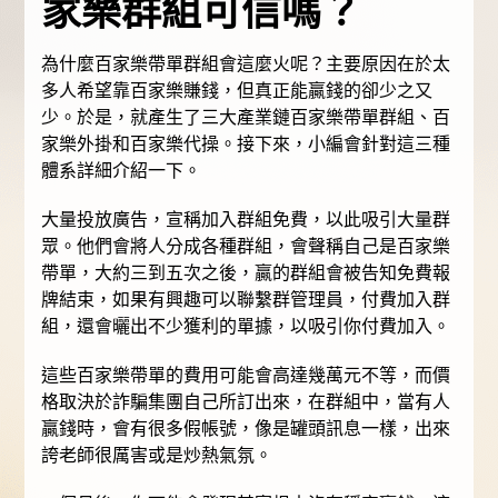
家樂群組可信嗎？
為什麼百家樂帶單群組會這麼火呢？主要原因在於太
多人希望靠百家樂賺錢，但真正能贏錢的卻少之又
少。於是，就產生了三大產業鏈百家樂帶單群組、百
家樂外掛和百家樂代操。接下來，小編會針對這三種
體系詳細介紹一下。
大量投放廣告，宣稱加入群組免費，以此吸引大量群
眾。他們會將人分成各種群組，會聲稱自己是百家樂
帶單，大約三到五次之後，贏的群組會被告知免費報
牌結束，如果有興趣可以聯繫群管理員，付費加入群
組，還會曬出不少獲利的單據，以吸引你付費加入。
這些百家樂帶單的費用可能會高達幾萬元不等，而價
格取決於詐騙集團自己所訂出來，在群組中，當有人
贏錢時，會有很多假帳號，像是罐頭訊息一樣，出來
誇老師很厲害或是炒熱氣氛。