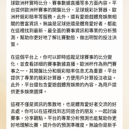
球歐洲杯實時比分、賽事數據直播等多方面內容。平
台提供歐洲杯賽事的開盤比分、足球競彩計算器、歐
洲杯競彩賠率等服務。此外，還有愛遊戲體育娛樂相
關的豐富資訊。無論是足球迷還是體育愛好者，都能
在這裡找到最新、最全面的賽事資訊和專業的分析預
測，幫助你更好地了解比賽動態，做出明智的投注決
策。
在這個平台上，你可以即時追蹤足球賽事的比分變
化，並查看詳細的賽事數據直播。歐洲杯作為熱門賽
事之一，其開盤比分和競彩賠率信息尤為重要，平台
提供了專業的競彩計算器，方便用戶計算投注收益。
此外，平台還包含愛遊戲體育娛樂的內容，為用戶提
供更多娛樂選擇。
這裡不僅是資訊的集散地，也是體育愛好者交流的好
去處。你可以在這裡找到志同道合的朋友，一起討論
賽事，分享觀點。平台的專業分析預測也能幫助你更
好地理解比賽，提升你的預測準確度。無論你是新手