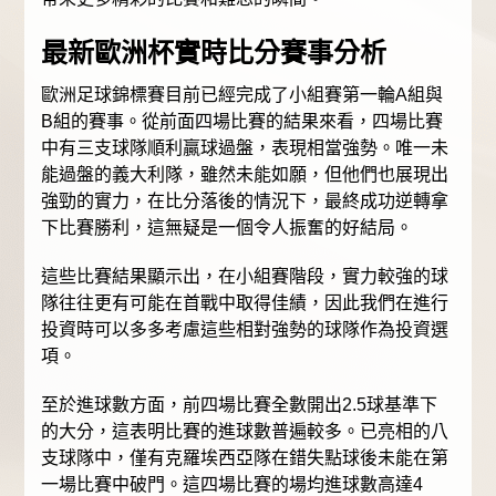
最新歐洲杯實時比分賽事分析
歐洲足球錦標賽目前已經完成了小組賽第一輪A組與
B組的賽事。從前面四場比賽的結果來看，四場比賽
中有三支球隊順利贏球過盤，表現相當強勢。唯一未
能過盤的義大利隊，雖然未能如願，但他們也展現出
強勁的實力，在比分落後的情況下，最終成功逆轉拿
下比賽勝利，這無疑是一個令人振奮的好結局。
這些比賽結果顯示出，在小組賽階段，實力較強的球
隊往往更有可能在首戰中取得佳績，因此我們在進行
投資時可以多多考慮這些相對強勢的球隊作為投資選
項。
至於進球數方面，前四場比賽全數開出2.5球基準下
的大分，這表明比賽的進球數普遍較多。已亮相的八
支球隊中，僅有克羅埃西亞隊在錯失點球後未能在第
一場比賽中破門。這四場比賽的場均進球數高達4