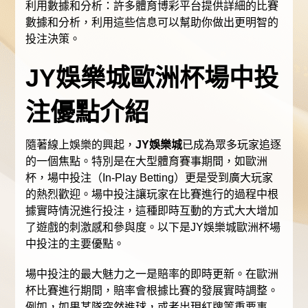
利用數據和分析：許多體育博彩平台提供詳細的比賽
數據和分析，利用這些信息可以幫助你做出更明智的
投注決策。
JY
娛樂城歐洲杯場中投
注優點介紹
隨著線上娛樂的興起，
JY娛樂城
已成為眾多玩家追逐
的一個焦點。特別是在大型體育賽事期間，如歐洲
杯，場中投注（In-Play Betting）更是受到廣大玩家
的熱烈歡迎。場中投注讓玩家在比賽進行的過程中根
據實時情況進行投注，這種即時互動的方式大大增加
了遊戲的刺激感和參與度。以下是JY娛樂城歐洲杯場
中投注的主要優點。
場中投注的最大魅力之一是賠率的即時更新。在歐洲
杯比賽進行期間，賠率會根據比賽的發展實時調整。
例如，如果某隊突然進球，或者出現紅牌等重要事