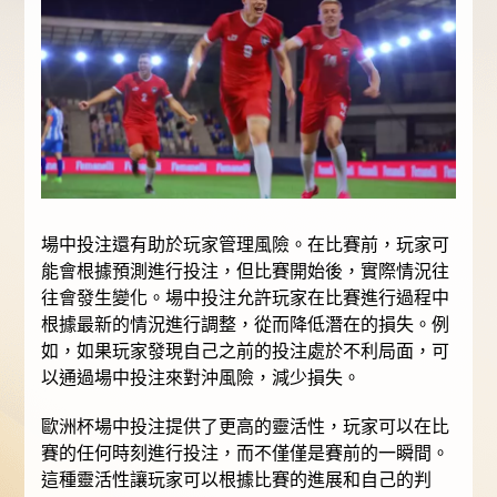
場中投注還有助於玩家管理風險。在比賽前，玩家可
能會根據預測進行投注，但比賽開始後，實際情況往
往會發生變化。場中投注允許玩家在比賽進行過程中
根據最新的情況進行調整，從而降低潛在的損失。例
如，如果玩家發現自己之前的投注處於不利局面，可
以通過場中投注來對沖風險，減少損失。
歐洲杯場中投注提供了更高的靈活性，玩家可以在比
賽的任何時刻進行投注，而不僅僅是賽前的一瞬間。
這種靈活性讓玩家可以根據比賽的進展和自己的判