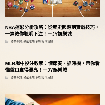
NBA運彩分析攻略：從歷史起源到實戰技巧，
一篇教你聰明下注！－JY娛樂城
體育運彩
,
遊戲攻略
,
運彩投注攻略
MLB場中投注教學：懂節奏、抓時機，帶你看
懂盤口贏得漂亮！－JY娛樂城
體育運彩
,
遊戲攻略
,
運彩投注攻略