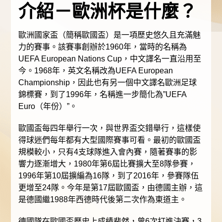
介紹－歐洲杯是什麼？
歐洲國家盃（簡稱歐國盃）是一項歷史悠久且充滿魅
力的賽事。該賽事創辦於1960年，當時的名稱為
UEFA European Nations Cup，中文譯名一直沿用至
今。1968年，英文名稱改為UEFA European
Championship，因此也有另一個中文譯名歐洲足球
錦標賽，到了1996年，名稱進一步簡化為”UEFA
Euro（年份）”。
歐國盃每四年舉行一次，與世界盃交錯舉行，這樣使
得球迷們每年都有大型國際賽事可看。最初的歐國盃
規模較小，只有4支球隊進入會內賽，隨著賽事的影
響力逐漸增大，1980年第6屆比賽擴大至8隊參賽，
1996年第10屆擴編為16隊，到了2016年，參賽隊伍
更增至24隊。今年是第17屆歐國盃，由德國主辦，這
是德國繼1988年西德時代後第二次作為東道主。
德國隊在歐國盃歷史上成績斐然，曾6次打進決賽，3