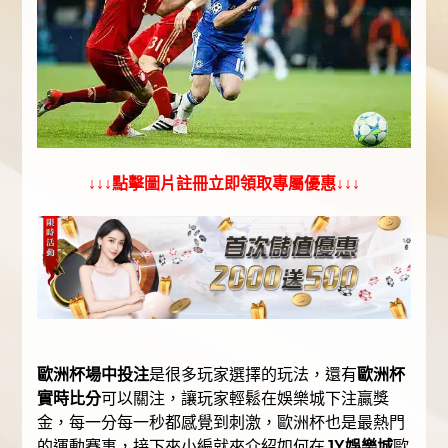
↓↓↓點擊圖片註冊立即領取專屬優惠↓↓↓
歐洲杯場中投注
是很多玩家選擇的玩法，還有
歐洲杯
實時比分
可以關注，讓玩家輕鬆在娛樂城下注贏獎
金，每一分每一秒都感覺到刺激，歐洲杯也是最熱門
的運動賽事，接下來小編就來介紹如何在
JY娛樂城
歐