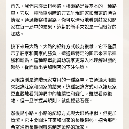
首先，我們來談談棋盤路。棋盤路是最基本的一種路
單，它以一種簡單明瞭的方式呈現莊家和閒家的勝負
情況。通過觀察棋盤路，你可以清晰地看到莊家和閒
家在每一局中的結果，這對於新手來說是一個很好的
起點。
接下來是大路。大路的記錄方式較為複雜，它不僅展
示了莊家和閒家的勝負，還通過特定的圖示來表示連
勝和斷點。這種路單能幫助玩家更深入地理解遊戲的
趨勢，從而做出更加明智的下注決策。
大眼路則是進階玩家常用的一種路單。它通過大眼圈
來記錄莊家和閒家的結果，這種記錄方式可以讓玩家
更直觀地看到牌局中的連續性和變化。雖然看似複
雜，但一旦掌握其規則，就能輕鬆看懂。
然後是小路。小路的記錄方式與大眼路相似，但更加
簡潔。它主要關注莊家和閒家的長期趨勢，適合那些
希望通過長期觀察來制定策略的玩家。