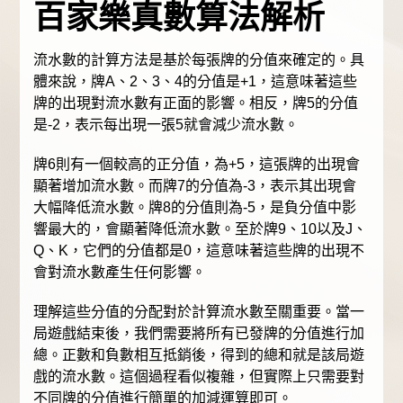
百家樂真數算法解析
流水數的計算方法是基於每張牌的分值來確定的。具
體來說，牌A、2、3、4的分值是+1，這意味著這些
牌的出現對流水數有正面的影響。相反，牌5的分值
是-2，表示每出現一張5就會減少流水數。
牌6則有一個較高的正分值，為+5，這張牌的出現會
顯著增加流水數。而牌7的分值為-3，表示其出現會
大幅降低流水數。牌8的分值則為-5，是負分值中影
響最大的，會顯著降低流水數。至於牌9、10以及J、
Q、K，它們的分值都是0，這意味著這些牌的出現不
會對流水數產生任何影響。
理解這些分值的分配對於計算流水數至關重要。當一
局遊戲結束後，我們需要將所有已發牌的分值進行加
總。正數和負數相互抵銷後，得到的總和就是該局遊
戲的流水數。這個過程看似複雜，但實際上只需要對
不同牌的分值進行簡單的加減運算即可。