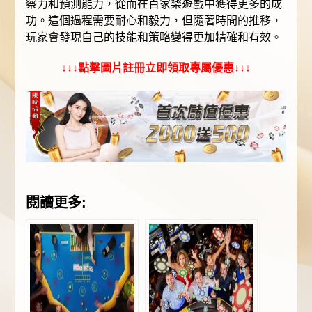
察力和預測能力，從而在百家樂遊戲中獲得更多的成
功。這個過程需要耐心和毅力，但隨著時間的推移，
玩家會發現自己的技能和策略變得更加精確和有效。
↓↓↓點擊圖片註冊立即領取專屬優惠↓↓↓
閱讀更多: