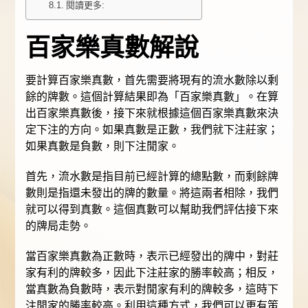
閱讀更多:
百家樂真數解說
要計算百家樂真數，首先需要將現有的流水數除以剩
餘的牌數。這個計算結果即為「百家樂真數」。在算
出百家樂真數後，接下來就根據這個百家樂真數來決
定下注的方向。如果真數是正數，我們就下注莊家；
如果真數是負數，則下注閒家。
首先，流水數是指目前已經計算的總點數，而剩餘牌
數則是指還未發出的牌的數量。將這兩者相除，我們
就可以得到真數。這個真數可以幫助我們評估接下來
的牌局走勢。
當百家樂真數為正數時，表示已經發出的牌中，對莊
家有利的牌較多，因此下注莊家的勝率較高；相反，
當真數為負數時，表示對閒家有利的牌較多，這時下
注閒家的勝率較高。利用這種方式，我們可以更有策