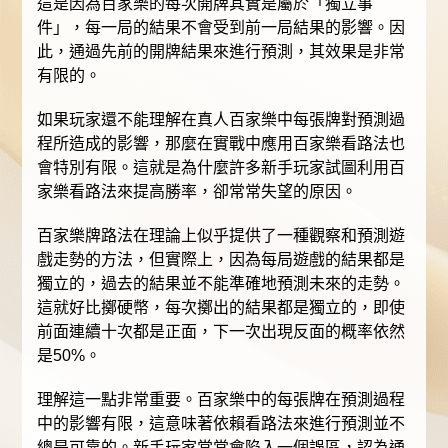
這是因為百家樂的每次開牌其實是屬於「獨立事
件」，每一局的結果不會受到前一局結果的影響。因
此，通過先前的開牌結果來進行預測，其效果是非常
有限的。
如果玩家還不能理解在真人百家樂中每張牌對預測過
程所造成的影響，那麼在實戰中應用百家樂看路法也
會特別有限。這就是為什麼許多新手玩家試圖利用百
家樂看路法來提高勝率，卻常常失望的原因。
百家樂牌路法在理論上似乎提供了一種觀察和預測遊
戲走勢的方法，但實際上，因為每局遊戲的結果都是
獨立的，過去的結果並不能準確地預測未來的走勢。
這就好比擲硬幣，每次擲出的結果都是獨立的，即使
前面連續十次都是正面，下一次出現反面的概率依然
是50%。
理解這一點非常重要。百家樂中的每張牌在預測過程
中的影響有限，這意味著依賴看路法來進行預測並不
總是可靠的。新手玩家常常會陷入一個誤區，認為通