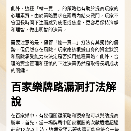
此外，這種「輸一買二」的策略也有助於提高玩家的
心理素質。由於策略要求在兩局內結束戰鬥，玩家不
會因長時間下注而感到疲憊或焦慮，更容易保持冷靜
和理智，做出明智的決策。
需要注意的是，儘管「輸一買二」打法有其獨特的優
勢，但仍然存在風險。玩家應該根據自身的資金狀況
和風險承受能力來決定是否採用這種策略。此外，合
理的資金管理和謹慎的下注決策仍然是取得長期成功
的關鍵。
百家樂牌路漏洞打法解
說
在百家樂中，有幾個關鍵策略和觀察點可以幫助提高
勝率。首先，當一場牌局中閒家獲勝的次數遠遠超過
莊家12次以上時，這通常預示著後續可能會符合一些