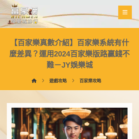
【百家樂真數介紹】百家樂系統有什
麼差異？運用2024百家樂版路贏錢不
難－JY娛樂城
遊戲攻略
百家樂攻略