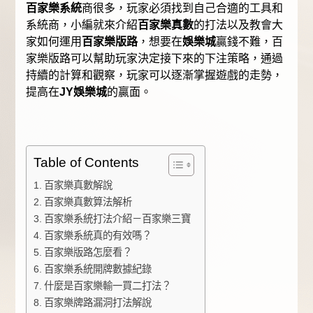
百家樂系統
商很多，玩家必須找到自己合適的工具和
系統商，小編就來介紹
百家樂真數
的打法以及教會大
家如何運用
百家樂版路
，想要在
娛樂城
贏錢不難，百
家樂版路可以幫助玩家決定接下來的下注策略，通過
持續的計算和觀察，玩家可以逐漸掌握遊戲的走勢，
提高在
JY娛樂城
的贏面。
Table of Contents
百家樂真數解說
百家樂真數算法解析
百家樂系統打法介紹－百家樂三寶
百家樂系統真的有效嗎？
百家樂版路怎麼看？
百家樂系統開牌數據紀錄
什麼是百家樂輸一買二打法？
百家樂牌路漏洞打法解說