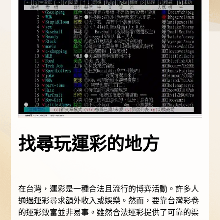
找尋玩運彩的地方
在台灣，運彩是一種合法且流行的博弈活動。許多人
通過運彩尋求額外收入或娛樂。然而，要靠台灣彩卷
的運彩致富並非易事。雖然合法運彩提供了可靠的渠