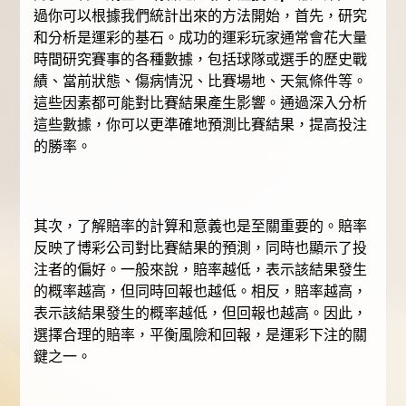
過你可以根據我們統計出來的方法開始，首先，研究
和分析是運彩的基石。成功的運彩玩家通常會花大量
時間研究賽事的各種數據，包括球隊或選手的歷史戰
績、當前狀態、傷病情況、比賽場地、天氣條件等。
這些因素都可能對比賽結果產生影響。通過深入分析
這些數據，你可以更準確地預測比賽結果，提高投注
的勝率。
其次，了解賠率的計算和意義也是至關重要的。賠率
反映了博彩公司對比賽結果的預測，同時也顯示了投
注者的偏好。一般來說，賠率越低，表示該結果發生
的概率越高，但同時回報也越低。相反，賠率越高，
表示該結果發生的概率越低，但回報也越高。因此，
選擇合理的賠率，平衡風險和回報，是運彩下注的關
鍵之一。