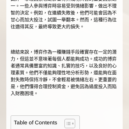
一。一些人參與博弈時容易受到情緒影響，做出不理
智的決定。例如，在連續失敗後，他們可能會因為不
甘心而加大投注，試圖一舉翻本。然而，這種行為往
往適得其反，最終導致更大的損失。
總結來說，博弈作為一種賺錢手段確實存在一定的潛
力，但這並不意味著每個人都能夠成功。成功的博弈
者通常具備豐富的知識、扎實的技巧，以及良好的心
理素質。他們不僅能夠理性地分析形勢，還能夠在面
對失敗時保持冷靜，不會輕易被情緒左右。更重要的
是，他們懂得合理控制資金，避免因為過度投入而陷
入財務困境。
Table of Contents