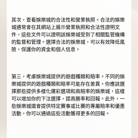
其次，查看娛樂城的合法性和營業執照。合法的娛樂
城通常會在其網站上展示營業執照和合法性證明文
件，這些文件可以證明該娛樂城受到了相關監管機構
的監督和管理。選擇合法的娛樂城，可以有效降低風
險，保護你的資金和個人信息。
第三，考慮娛樂城提供的遊戲種類和賠率。不同的娛
樂城提供的遊戲種類和賠率可能存在差異。你應該選
擇那些提供多樣化運彩選項和高賠率的娛樂城，這樣
可以增加你的下注選擇，提高勝率和回報。此外，一
些娛樂城還會提供特定賽事或比賽的專屬賠率和優惠
活動，你可以通過這些活動獲得更多的回報。