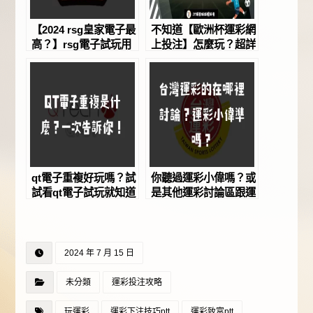
【2024 rsg皇家電子最
不知道【歐洲杯運彩網
高？】rsg電子試玩用
上投注】怎麼玩？超詳
意？rsg娛樂城最推薦
細帶你了解玩法介紹還
－JY娛樂城
有歐洲杯賠率怎麼看！
也會帶你體驗歐洲杯推
薦娛樂城！——富豪
榜-娛樂城排行
qt電子重複好玩嗎？試
你聽過運彩小偉嗎？或
試看qt電子試玩就知道
是其他運彩討論區跟運
啦！上qt電子官網來看
彩比分比較的地方？
看吧！
2024 年 7 月 15 日
未分類
運彩投注攻略
玩運彩
運彩下注技巧ptt
運彩致富ptt