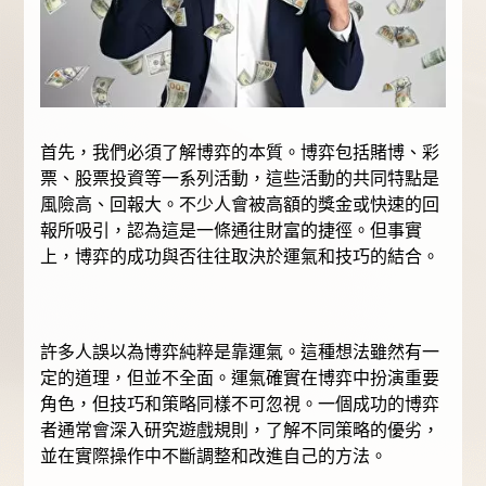
首先，我們必須了解博弈的本質。博弈包括賭博、彩
票、股票投資等一系列活動，這些活動的共同特點是
風險高、回報大。不少人會被高額的獎金或快速的回
報所吸引，認為這是一條通往財富的捷徑。但事實
上，博弈的成功與否往往取決於運氣和技巧的結合。
許多人誤以為博弈純粹是靠運氣。這種想法雖然有一
定的道理，但並不全面。運氣確實在博弈中扮演重要
角色，但技巧和策略同樣不可忽視。一個成功的博弈
者通常會深入研究遊戲規則，了解不同策略的優劣，
並在實際操作中不斷調整和改進自己的方法。