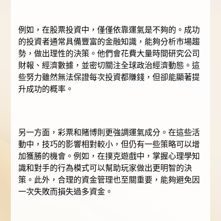
例如，在股票投資中，僅僅依靠運氣是不夠的。成功
的投資者通常具備豐富的金融知識，能夠分析市場趨
勢，做出理性的決策。他們會花費大量時間研究公司
財報、經濟數據，並密切關注全球政治經濟動態。這
些努力雖然無法保證每次投資都賺錢，但卻能顯著提
升成功的概率。
另一方面，彩票和賭博則更強調運氣成分。在這些活
動中，技巧的影響相對較小，但仍有一些策略可以增
加獲勝的機會。例如，在撲克遊戲中，掌握心理學知
識和對手的行為模式可以幫助玩家做出更明智的決
策。此外，合理的資金管理也至關重要，能夠避免因
一次失敗而損失過多資金。