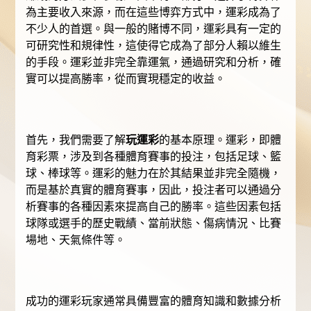
為主要收入來源，而在這些博弈方式中，運彩成為了
不少人的首選。與一般的賭博不同，運彩具有一定的
可研究性和規律性，這使得它成為了部分人賴以維生
的手段。運彩並非完全靠運氣，通過研究和分析，確
實可以提高勝率，從而實現穩定的收益。
首先，我們需要了解
玩運彩
的基本原理。運彩，即體
育彩票，涉及到各種體育賽事的投注，包括足球、籃
球、棒球等。運彩的魅力在於其結果並非完全隨機，
而是基於真實的體育賽事，因此，投注者可以通過分
析賽事的各種因素來提高自己的勝率。這些因素包括
球隊或選手的歷史戰績、當前狀態、傷病情況、比賽
場地、天氣條件等。
成功的運彩玩家通常具備豐富的體育知識和數據分析