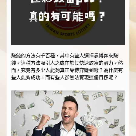
賺錢的方法有千百種，其中有些人選擇靠博弈來賺
錢。這種方法吸引人之處在於其快速致富的潛力。然
而，究竟有多少人能夠真正靠博弈賺到錢？為什麼有
些人能夠成功，而有些人卻無法實現這個目標呢？