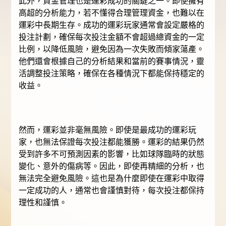
此外，資金管理也是運彩成功的關鍵之一。即使擁有
高超的分析能力，若不懂得合理管理資金，也難以在
運彩中長期生存。成功的運彩玩家通常會設定嚴格的
投注計劃，確保每次投注金額不會超過總資金的一定
比例，以降低風險，避免因為一次失敗而傾家蕩產。
他們還會根據自己的分析結果和當前的賽事情況，靈
活調整投注策略，確保在各種情況下都能保持穩定的
收益。
然而，運彩並非毫無風險。即使是最成功的運彩玩
家，也無法保證每次投注都能獲勝。運彩的結果仍然
受到許多不可預測因素的影響，比如球隊臨時的狀態
變化、意外的傷病等。因此，即使再精細的分析，也
無法完全避免風險。這也是為什麼即使在運彩中取得
一定成功的人，通常也會謹慎對待，每次投注都保持
理性和謹慎。