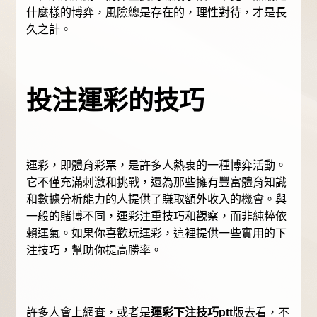
什麼樣的博弈，風險總是存在的，理性對待，才是長
久之計。
投注運彩的技巧
運彩，即體育彩票，是許多人熱衷的一種博弈活動。
它不僅充滿刺激和挑戰，還為那些擁有豐富體育知識
和數據分析能力的人提供了賺取額外收入的機會。與
一般的賭博不同，運彩注重技巧和觀察，而非純粹依
賴運氣。如果你喜歡玩運彩，這裡提供一些實用的下
注技巧，幫助你提高勝率。
許多人會上網查，或者是
運彩下注技巧ptt
版去看，不