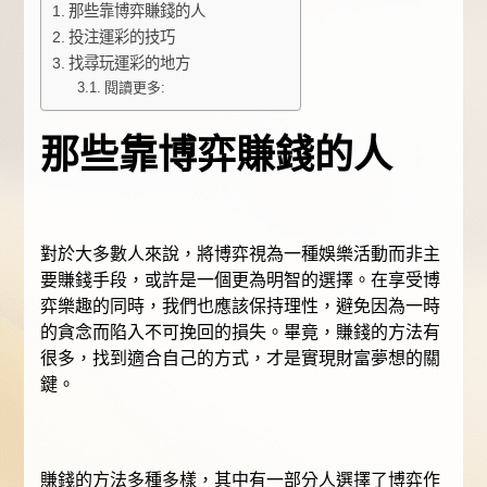
那些靠博弈賺錢的人
投注運彩的技巧
找尋玩運彩的地方
閱讀更多:
那些靠博弈賺錢的人
對於大多數人來說，將博弈視為一種娛樂活動而非主
要賺錢手段，或許是一個更為明智的選擇。在享受博
弈樂趣的同時，我們也應該保持理性，避免因為一時
的貪念而陷入不可挽回的損失。畢竟，賺錢的方法有
很多，找到適合自己的方式，才是實現財富夢想的關
鍵。
賺錢的方法多種多樣，其中有一部分人選擇了博弈作