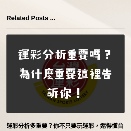
Related Posts ...
運彩分析多重要？你不只要玩運彩，還得懂台