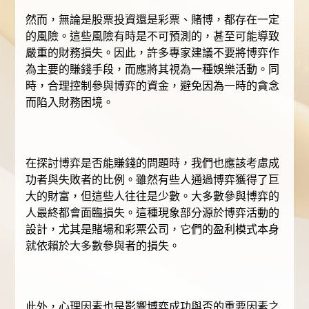
然而，無論是股票投資還是彩票、賭博，都存在一定
的風險。這些風險有時是不可預測的，甚至可能導致
嚴重的財務損失。因此，許多專家建議不要將博弈作
為主要的賺錢手段，而應將其視為一種娛樂活動。同
時，合理控制參與博弈的資金，避免因為一時的貪念
而陷入財務困境。
在探討博弈是否能賺錢的問題時，我們也應該考慮成
功者與失敗者的比例。雖然有些人通過博弈獲得了巨
大的財富，但這些人往往是少數。大多數參與博弈的
人最終都會面臨損失。這種現象部分源於博弈活動的
設計，尤其是賭場和彩票公司，它們的盈利模式本身
就依賴於大多數參與者的損失。
此外，心理因素也是影響博弈成功與否的重要因素之