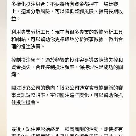
多樣化投注組合：不要將所有資金都押在一場比賽
上，適當分散風險，可以降低整體風險，提高長期收
益。
利用專業分析工具：現在有很多專業的數據分析工具
和網站，可以幫助你更準確地分析賽事數據，做出合
理的投注決策。
控制投注頻率：過於頻繁的投注容易導致情緒失控和
資金損失，合理控制投注頻率，保持理性是成功的關
鍵。
關注博彩公司的動向：博彩公司通常會根據最新的賽
事資訊調整賠率，密切關注這些變化，可以幫助你抓
住投注機會。
最後，記住運彩始終是一種高風險的活動，即使擁有