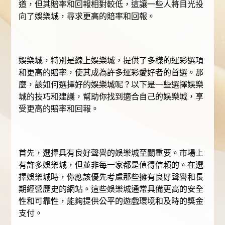
道，但其賠率和回報相對較低，這讓一些人將目光投
向了娛樂城，尋求更高的賠率和回報。
娛樂城，特別是線上娛樂城，提供了多樣的運彩選項
和更高的賠率，使其成為許多運彩愛好者的首選。那
麼，該如何選擇好的娛樂城呢？以下是一些選擇娛樂
城的技巧和建議，幫助你找到適合自己的娛樂城，享
受更高的賠率和回報。
首先，選擇具有良好聲譽的娛樂城至關重要。市場上
有許多娛樂城，但並非每一家都是值得信賴的。在選
擇娛樂城時，你應該優先考慮那些擁有良好聲譽和長
期經營歷史的網站。這些娛樂城通常具備更高的安全
性和可靠性，能夠提供公平的遊戲環境和及時的獎金
支付。