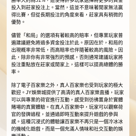
勝率大約為51%，這使得許多玩家選擇將更多的資金
投入到莊家投注上。當然，這並不意味著閒家無法贏
得比賽，但從長期投注的角度來看，莊家具有稍微的
優勢。
儘管「和局」的選項有著較高的賠率，但專業玩家普
遍建議避免將過多資金投注於此。原因在於，和局的
出現概率非常低，而高賠率也伴隨著較高的風險。因
此，除非你有非常強烈的預感，否則通常建議玩家將
投注重點放在莊家或閒家上，這樣可以提高總體的勝
率。
除了電子百家樂之外，真人百家樂也受到玩家的極大
歡迎。JY娛樂城提供了高清的真人百家樂直播，玩家
可以與專業的荷官進行互動，感受到彷彿置身於實體
賭場的真實體驗。在真人百家樂中，玩家可以觀察荷
官的發牌過程，並通過即時互動來提升遊戲的參與
感。這種沉浸式的體驗讓百家樂不再只是一個冷冰冰
的機械化遊戲，而是一個充滿人情味和社交互動的娛