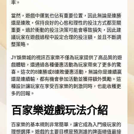
率。
當然，遊戲中運氣也佔有重要位置，因此無論是連勝
還是連敗，保持良好的心態和理性的投注方式都至關
重要。過於衝動的投注決策可能會導致損失，因此建
議玩家在遊戲過程中設定合理的投注額，並且不斷調
整策略。
JY娛樂城的視訊百家樂不僅為玩家提供了高品質的遊
戲體驗，還通過各種優惠活動為玩家帶來了更多的驚
喜。這次的8連勝或8連敗優惠活動，無論你是連續贏
還是連續輸，都有機會參加活動並獲得額外獎勵。這
種設計讓玩家在享受百家樂的刺激同時，也能收穫更
多的回報。
百家樂遊戲玩法介紹
百家樂的基本規則非常簡單，讓它成為入門級玩家的
理想選擇。遊戲的主要目標是預測誰的牌面總值最接