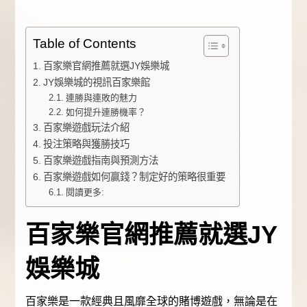
Table of Contents
百家樂官網推薦就選JY娛樂城
JY娛樂城的視訊百家樂館
連勝與連敗的魅力
如何提升連勝機率？
百家樂遊戲玩法介紹
投注策略與獲勝技巧
百家樂遊戲指南與預測方法
百家樂遊戲如何贏錢？制定好的策略很重要
閱讀更多:
百家樂官網推薦就選JY
娛樂城
百家樂是一款經典且風靡全球的賭博遊戲，無論是在