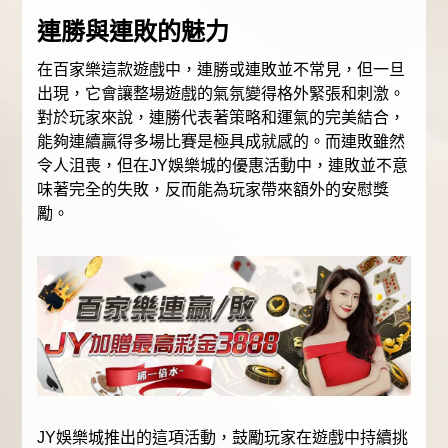
連勝與連敗的魅力
在百家樂這款遊戲中，連勝或連敗並不常見，但一旦
出現，它會讓整場遊戲的氣氛變得格外緊張和刺激。
對於玩家來說，連勝代表著策略和運氣的完美結合，
能夠連續贏得多場比賽是極具成就感的。而連敗雖然
令人沮喪，但在JY娛樂城的優惠活動中，連敗並不意
味著完全的失敗，反而能為玩家帶來額外的安慰獎
勵。
JY娛樂城推出的這項活動，鼓勵玩家在遊戲中持續挑