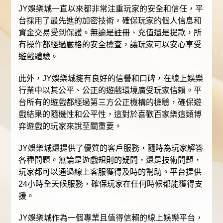
JY娛樂城一直以來都非常注重玩家的安全和信任，平
台採用了最先進的加密技術，確保玩家的個人信息和
資金交易受到保護。無論是註冊、充值還是提款，所
有操作都經過嚴格的安全檢查，讓玩家可以安心享受
遊戲體驗。
此外，JY娛樂城擁有良好的信譽和口碑，在線上娛樂
行業中以其公平、公正的遊戲環境廣受玩家信賴。平
台所有的遊戲都經過第三方公正機構的檢驗，確保遊
戲結果的隨機性和公平性，這對於喜歡百家樂這類博
弈遊戲的玩家來說至關重要。
JY娛樂城還提供了優質的客戶服務，隨時為玩家解答
各種問題。無論是遊戲規則的疑問，還是技術問題，
玩家都可以通過線上客服獲得及時的幫助。平台提供
24小時全天候服務，確保玩家在任何時候都能獲得支
援。
JY娛樂城作為一個專業且值得信賴的線上娛樂平台，