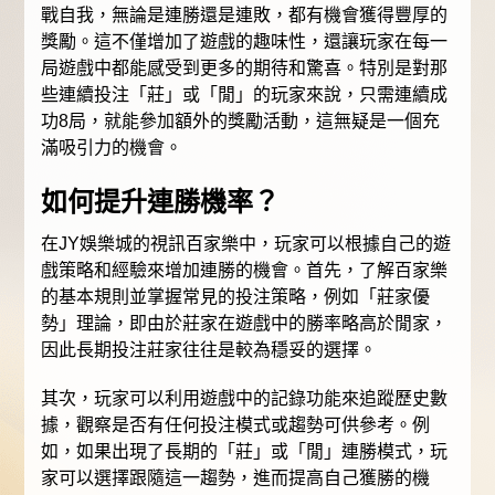
戰自我，無論是連勝還是連敗，都有機會獲得豐厚的
獎勵。這不僅增加了遊戲的趣味性，還讓玩家在每一
局遊戲中都能感受到更多的期待和驚喜。特別是對那
些連續投注「莊」或「閒」的玩家來說，只需連續成
功8局，就能參加額外的獎勵活動，這無疑是一個充
滿吸引力的機會。
如何提升連勝機率？
在JY娛樂城的視訊百家樂中，玩家可以根據自己的遊
戲策略和經驗來增加連勝的機會。首先，了解百家樂
的基本規則並掌握常見的投注策略，例如「莊家優
勢」理論，即由於莊家在遊戲中的勝率略高於閒家，
因此長期投注莊家往往是較為穩妥的選擇。
其次，玩家可以利用遊戲中的記錄功能來追蹤歷史數
據，觀察是否有任何投注模式或趨勢可供參考。例
如，如果出現了長期的「莊」或「閒」連勝模式，玩
家可以選擇跟隨這一趨勢，進而提高自己獲勝的機