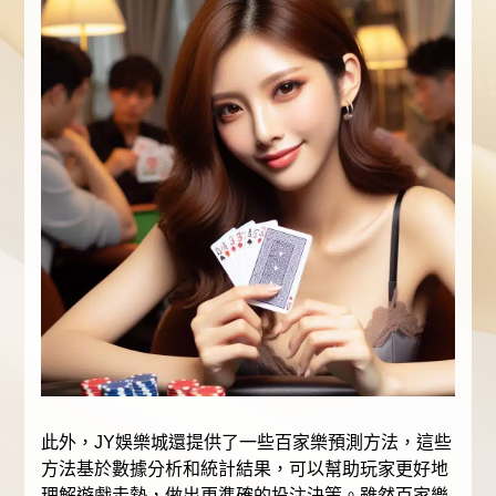
此外，JY娛樂城還提供了一些百家樂預測方法，這些
方法基於數據分析和統計結果，可以幫助玩家更好地
理解遊戲走勢，做出更準確的投注決策。雖然百家樂