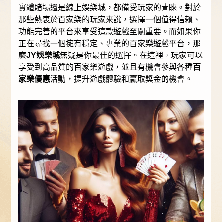
實體賭場還是線上娛樂城，都備受玩家的青睞。對於
那些熱衷於百家樂的玩家來說，選擇一個值得信賴、
功能完善的平台來享受這款遊戲至關重要。而如果你
正在尋找一個擁有穩定、專業的百家樂遊戲平台，那
麼
JY娛樂城
無疑是你最佳的選擇。在這裡，玩家可以
享受到高品質的百家樂遊戲，並且有機會參與各種
百
家樂優惠
活動，提升遊戲體驗和贏取獎金的機會。