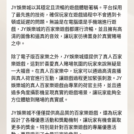
JY娛樂城以其穩定且流暢的遊戲體驗著稱。平台採用
了最先進的技術，確保玩家在遊戲過程中不會遇到卡
頓或延遲的問題。無論是在電腦還是手機端進行遊
戲，JY娛樂城的百家樂遊戲都運行流暢，並且擁有高
清的圖像和逼真的音效，讓玩家彷彿置身於真實賭場
之中。
除了電子版百家樂之外，JY娛樂城還提供了真人百家
樂遊戲，這對於喜愛真人賭場氛圍的玩家來說無疑是
一大福音。在真人百家樂中，玩家可以通過高清直播
與真人荷官進行互動，讓遊戲過程更加緊張刺激。JY
娛樂城的真人百家樂遊戲由專業的荷官主持，並且通
過多角度攝影機呈現真實的遊戲場景，讓玩家能夠全
方位體驗到賭場的真實感。
JY娛樂城不僅僅提供高品質的百家樂遊戲，還為玩家
設計了各種優惠活動和獎勵機制，讓玩家有機會贏取
更多的獎金。特別是針對百家樂遊戲的專屬優惠活