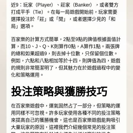
近9：玩家（Player）、莊家（Banker），或者雙方
打成平手（Tie）。在每一局遊戲開始前，玩家需要
選擇投注於「莊」或「閒」，或者選擇少見的「和
局」選項。
百家樂的計算方式簡單，2點至9點的牌值根據面值計
算，而10、J、Q、K則算作0點，A算作1點。兩張牌
的總和如果超過9，則去掉十位數，只保留個位數。
例如，六點和八點相加等於十四，則牌值為四，遊戲
的規則非常簡潔明了，但其魅力在於遊戲過程中的變
化和策略運用。
投注策略與獲勝技巧
在百家樂遊戲中，運氣固然占了一部分，但策略的運
用同樣不可忽視。許多玩家使用各種不同的投注策略
來提高自己的獲勝機會，這也是百家樂遊戲能夠吸引
大量玩家的原因，這裡我們介紹幾個常見的投注策