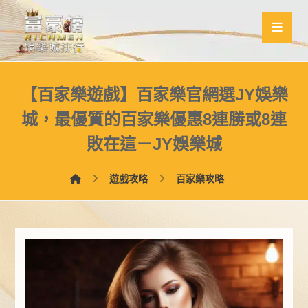
【百家樂遊戲】百家樂官網選JY娛樂
城，最優質的百家樂優惠8連勝或8連
敗在這－JY娛樂城
遊戲攻略
百家樂攻略