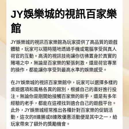
JY
娛樂城的視訊百家樂
館
JY娛樂城的視訊百家樂館為玩家提供了高品質的遊戲
體驗，玩家可以隨時隨地透過手機或電腦享受與真人
荷官的互動。高清的視訊技術讓你彷彿置身於真實的
賭場之中，無論是百家樂的緊張刺激，還是荷官專業
的操作，都能讓你享受到最高水準的娛樂感受。
在JY娛樂城的視訊百家樂館中，玩家可以選擇多樣的
桌遊選項和風格各異的館別，根據自己的喜好進行投
注。無論你是剛開始接觸百家樂的新手，還是有多年
經驗的老手，都能在這裡找到適合自己的遊戲平台。
此外，JY娛樂城經常推出各種針對百家樂的促銷活
動，這次的8連勝或8連敗優惠活動便是其中之一，給
玩家帶來了額外的獎勵機會。