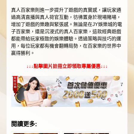
真人百家樂則進一步提升了遊戲的真實感，讓玩家通
過高清直播與真人荷官互動，彷彿置身於現場賭場，
增加了遊戲的樂趣與緊張感。無論是在JY娛樂城的電
子百家樂，還是沉浸式的真人百家樂，這款經典遊戲
都能帶給玩家極致的娛樂體驗。透過策略與技巧的運
用，每位玩家都有機會翻轉局勢，在百家樂的世界中
贏得勝利。
↓↓↓點擊圖片註冊立即領取專屬優惠↓↓↓
閱讀更多: