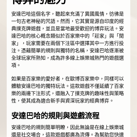
安達巴哈這個名字，聽起來充滿了異國風情，彷彿是
一句古老神秘的咒語。然而，它其實是源自印度的經
典撲克牌遊戲，並且是當地最受歡迎的博弈玩法。安
達巴哈的核心概念類似於百家樂中的「莊家」與「閒
家」，玩家需要在兩個下注區中選擇其中一方進行投
注。憑藉簡單的規則與獨特的名稱，安達巴哈逐漸被
全球玩家所熟知，成為許多線上娛樂城熱門的遊戲選
項。
如果是百家樂的愛好者，在歐博百家樂中，同樣可以
體驗安達巴哈的獨特玩法。這款遊戲不僅延續了百家
樂的兩邊下注形式，還融入了撲克牌的趣味性與策略
性，使其成為適合新手與資深玩家的經典博弈。
安達巴哈的規則與遊戲流程
安達巴哈的規則簡單明瞭，因此無論是在線上娛樂城
還是社交場合，這款遊戲都廣為流傳。為幫助您快速