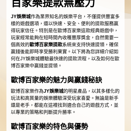
百家樂提款無壓力
JY娛樂城
作為業界知名的娛樂平台，不僅提供豐富多
樣的遊戲選項，還以快速、安全、便利的提款服務贏
得玩家信任。特別是在歐博百家樂這款經典遊戲中，
玩家經常能夠在短時間內收穫豐厚獎金，自然需要一
個高效的
歐博百家樂提款
系統來支持快速提領，確保
贏錢後能即時享受勝利果實。以下將為您詳細介紹如
何在JY娛樂城體驗最快速的提款流程，以及如何在歐
博百家樂中贏錢並提領。
歐博百家樂的魅力與贏錢秘訣
歐博百家樂作為
JY娛樂城
的明星產品，以其多樣化的
玩法和高質量的娛樂體驗深受玩家喜愛。無論是新手
還是老手，都能在這裡找到適合自己的遊戲方式，並
以專業的策略和判斷提升勝率。
歐博百家樂的特色與優勢