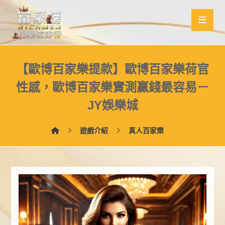
【歐博百家樂提款】歐博百家樂荷官
性感，歐博百家樂實測贏錢最容易－
JY娛樂城
遊戲介紹
真人百家樂