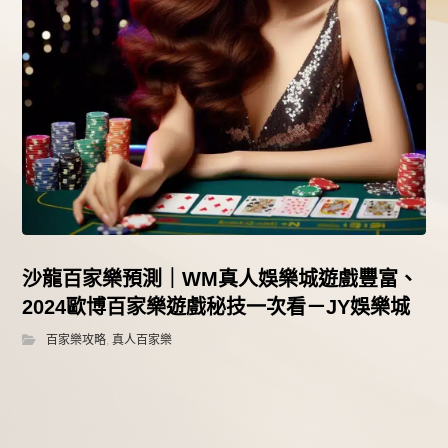
沙龍百家樂預測｜WM真人娛樂城遊戲豐富、
2024歐博百家樂遊戲秘技一次看－JY娛樂城
百家樂攻略
,
真人百家樂