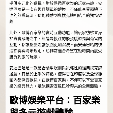
提供多元化的選擇。對於熟悉百家樂的玩家來說，安
達巴哈是一次有趣且簡單的轉換，不僅能享受兩邊下
注的熟悉玩法，還能體驗到與撲克牌相結合的獨特樂
趣。
此外，歐博百家樂的實時互動功能，讓玩家彷彿置身
於真實賭場之中，無論是投注的緊張感還是與荷官的
互動，都讓整體遊戲氛圍更加沉浸。而安達巴哈的快
速節奏與清晰規則，也非常適合希望在短時間內感受
勝負刺激的玩家。
安達巴哈是一款結合簡單規則與策略性的經典撲克牌
遊戲，其易於上手的特點，使得它在印度以及全球範
圍內都深受歡迎。在歐博百家樂，不僅可以享受百家
樂的經典魅力，還能探索安達巴哈帶來的全新體驗。
歐博娛樂平台：百家樂