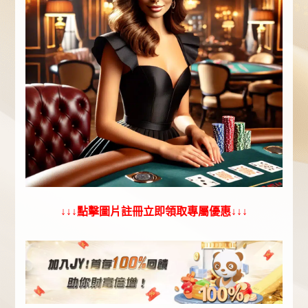
↓↓↓點擊圖片註冊立即領取專屬優惠↓↓↓